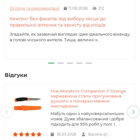
Огляди та рекомендації
11.06.2026
212
Кемпінг без факапів: від вибору місця до
правильної аптечки та захисту від кліщів
Згадайте, як зазвичай виглядає ідея ідеального вікенду
в голові міського жителя. Тиша, величні к..
Відгуки
Ніж Morakniv Companion F Orange
нержавіюча сталь прогумована
рукоять з помаранчевими
накладками
Мабуть один з найуніверсальніших
ножів. Дуже збалансований і добре
підходить для 95% робіт у полі. І..
→
18.03.2026
Василь Єгер