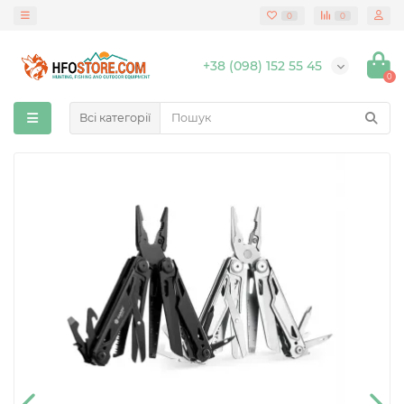
0
0
+38 (098) 152 55 45
0
Всі категорії