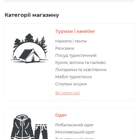
Категорії магазину
Туризм і кемпінг
Намети і тенти
Рюкзаки
Поcуд туристичний
Кухня, вогонь та паливо
Ліхтарики та освітлення
Меблі туристичні
Спальні мішки
Всі категорії
Одяг
Рибальський одяг
Мисливський одяг