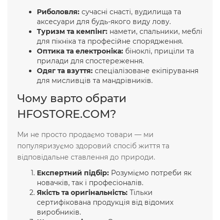
Риболовля:
сучасні снасті, вудилища та
аксесуари для будь-якого виду лову.
Туризм та кемпінг:
намети, спальники, меблі
для пікніка та професійне спорядження.
Оптика та електроніка:
біноклі, приціли та
прилади для спостереження.
Одяг та взуття:
спеціалізоване екіпірування
для мисливців та мандрівників.
Чому варто обрати
HFOSTORE.COM?
Ми не просто продаємо товари — ми
популяризуємо здоровий спосіб життя та
відповідальне ставлення до природи.
Експертний підбір:
Розуміємо потреби як
новачків, так і професіоналів.
Якість та оригінальність:
Тільки
сертифікована продукція від відомих
виробників.