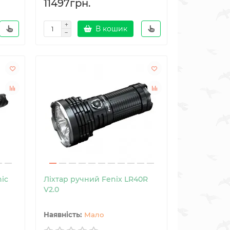
11497грн.
В кошик
ic
Ліхтар ручний Fenix LR40R
V2.0
Мало