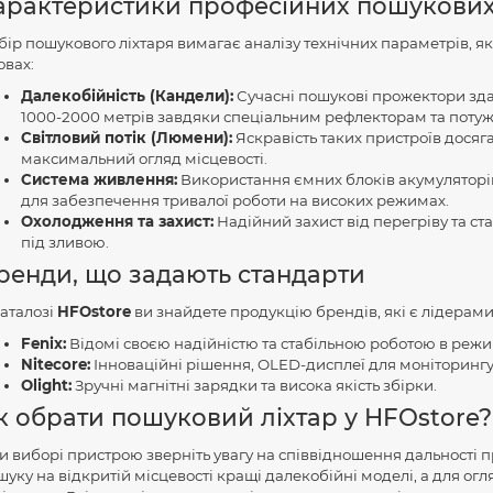
арактеристики професійних пошукових 
бір пошукового ліхтаря вимагає аналізу технічних параметрів, як
овах:
Далекобійність (Кандели):
Сучасні пошукові прожектори зда
1000-2000 метрів завдяки спеціальним рефлекторам та потуж
Світловий потік (Люмени):
Яскравість таких пристроїв досяг
максимальний огляд місцевості.
Система живлення:
Використання ємних блоків акумуляторів (ч
для забезпечення тривалої роботи на високих режимах.
Охолодження та захист:
Надійний захист від перегріву та ст
під зливою.
ренди, що задають стандарти
каталозі
HFOstore
ви знайдете продукцію брендів, які є лідерами 
Fenix:
Відомі своєю надійністю та стабільною роботою в режим
Nitecore:
Інноваційні рішення, OLED-дисплеї для моніторингу 
Olight:
Зручні магнітні зарядки та висока якість збірки.
к обрати пошуковий ліхтар у HFOstore?
и виборі пристрою зверніть увагу на співвідношення дальності про
шуку на відкритій місцевості кращі далекобійні моделі, а для огл