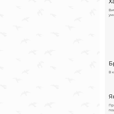
Х
Ви
ум
Б
В 
Я
Пр
по