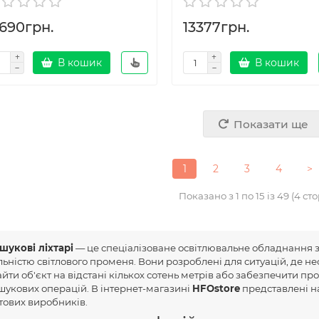
2690грн.
13377грн.
В кошик
В кошик
Показати ще
1
2
3
4
>
Показано з 1 по 15 із 49 (4 ст
шукові ліхтарі
— це спеціалізоване освітлювальне обладнання 
льністю світлового променя. Вони розроблені для ситуацій, де нео
айти об'єкт на відстані кількох сотень метрів або забезпечити пр
шукових операцій. В інтернет-магазині
HFOstore
представлені на
ітових виробників.