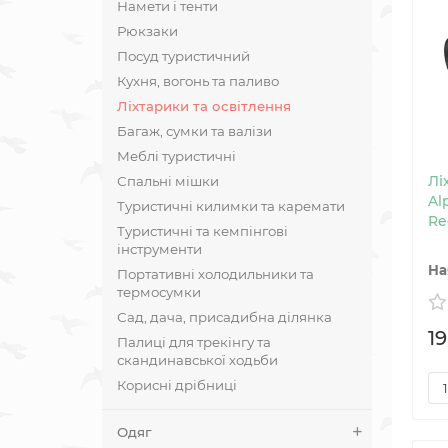
Намети і тенти
Рюкзаки
Поcуд туристичний
Кухня, вогонь та паливо
Ліхтарики та освітлення
Багаж, сумки та валізи
Меблі туристичні
Лі
Спальні мішки
Al
Туристичні килимки та каремати
Re
Туристичні та кемпінгові
інструменти
Портативні холодильники та
термосумки
Сад, дача, присадибна ділянка
1
Палиці для трекінгу та
скандинавської ходьби
Корисні дрібниці
Одяг