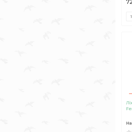
7
Лі
Fe