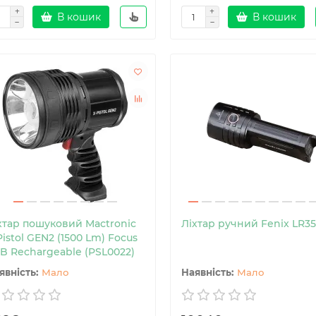
В кошик
В кошик
хтар пошуковий Mactronic
Ліхтар ручний Fenix LR3
Pistol GEN2 (1500 Lm) Focus
B Rechargeable (PSL0022)
Мало
Мало