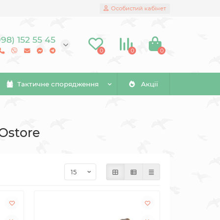
Особистий кабінет
098) 152 55 45
0
0
0
Тактичне спорядження
Акції
FOstore