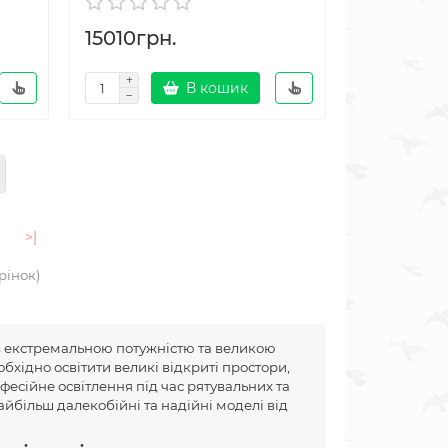
15010грн.
В кошик
>|
орінок)
з екстремальною потужністю та великою
бхідно освітити великі відкриті простори,
офесійне освітлення під час рятувальних та
йбільш далекобійні та надійні моделі від