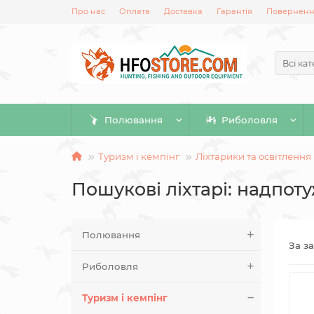
Про нас
Оплата
Доставка
Гарантія
Повернення
Всі кат
Полювання
Риболовля
Туризм і кемпінг
Ліхтарики та освітлення
Пошукові ліхтарі: надпоту
Полювання
За з
Риболовля
Туризм і кемпінг