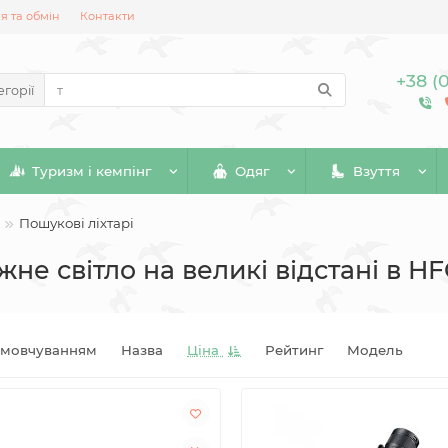
 та обмін
Контакти
+38 (
егорії
Туризм і кемпінг
Одяг
Взуття
Пошукові ліхтарі
жне світло на великі відстані в H
амовчуванням
Назва
Ціна
Рейтинг
Модель