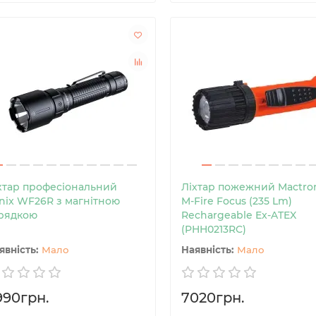
хтар професіональний
Ліхтар пожежний Mactro
nix WF26R з магнітною
M-Fire Focus (235 Lm)
рядкою
Rechargeable Ex-ATEX
(PHH0213RC)
Мало
Мало
990грн.
7020грн.