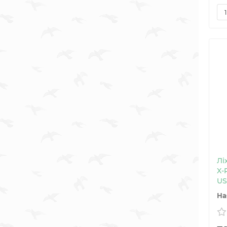
Лі
X-
US