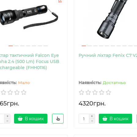
хтар тактичний Falcon Eye
Ручний ліхтар Fenix C7 V
pha 2.4 (500 Lm) Focus USB
chargeable (FHH0116)
Мало
Достатньо
965грн.
4320грн.
В кошик
В кошик