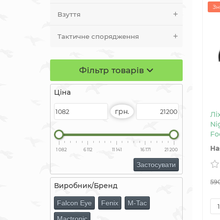
Зн
Взуття
Тактичне спорядження
Фільтр товарів
Ціна
грн.
Лі
Ni
Fo
1 082
6 112
11 141
16 171
21 200
Застосувати
59
Виробник/Бренд
Falcon Eye
Fenix
M-Tac
Mactronic