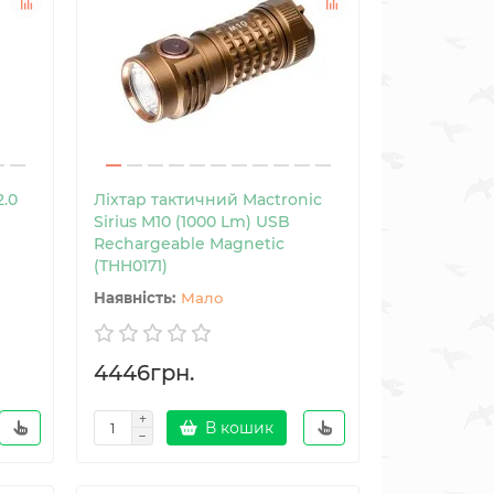
2.0
Ліхтар тактичний Mactronic
Sirius M10 (1000 Lm) USB
Rechargeable Magnetic
(THH0171)
Мало
4446грн.
В кошик