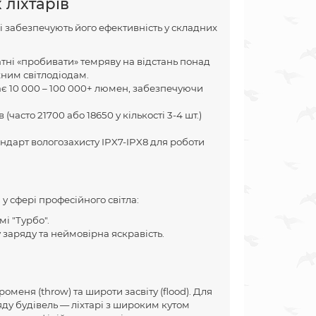
ліхтарів
і забезпечують його ефективність у складних
тні «пробивати» темряву на відстань понад
ним світлодіодам.
ає 10 000 – 100 000+ люмен, забезпечуючи
асто 21700 або 18650 у кількості 3-4 шт.)
андарт вологозахисту IPX7-IPX8 для роботи
у сфері професійного світла:
і "Турбо".
заряду та неймовірна яскравість.
меня (throw) та широти засвіту (flood). Для
яду будівель — ліхтарі з широким кутом