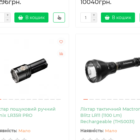
296грн.
10040грн.
В кошик
В кошик
хтар пошуковий ручний
Ліхтар тактичний Mactron
nix LR35R PRO
Blitz LR11 (1100 Lm)
Rechargeable (THS0031)
Мало
Мало