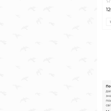
1
По
да
зн
по
св