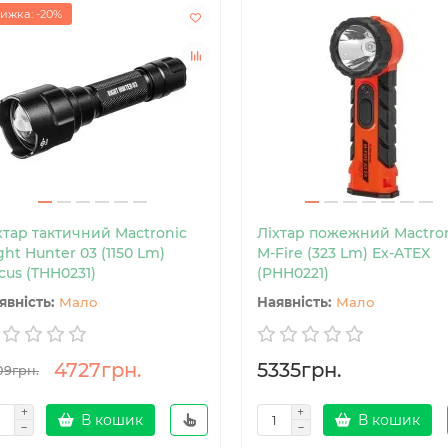
ижка: -20%
хтар тактичний Mactronic
Ліхтар пожежний Mactro
ght Hunter 03 (1150 Lm)
M-Fire (323 Lm) Ex-ATEX
cus (THH0231)
(PHH0221)
Мало
Мало
4727грн.
5335грн.
09грн.
В кошик
В кошик