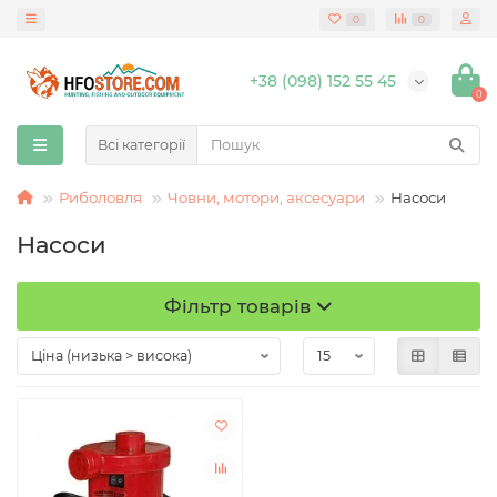
0
0
+38 (098) 152 55 45
0
Всі категорії
Риболовля
Човни, мотори, аксесуари
Насоси
Насоси
Фільтр товарів