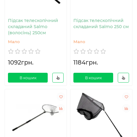
Підсак телескопічний
Підсак телескопічний
складаний Salmo
складаний Salmo 250 см
(волосінь) 250см
Мало
Мало
1092грн.
1184грн.
В кошик
В кошик