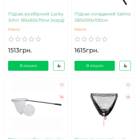
Підсак розбірний Lucky
Підсак складаний Salmo
John 185х60х70см (корд)
280х100х100см
Мало
Мало
1513грн.
1615грн.
В кошик
В кошик