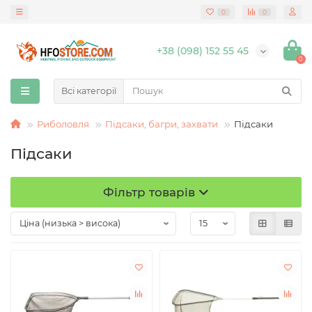
0
0
+38 (098) 152 55 45
0
Всі категорії
Риболовля
Підсаки, багри, захвати
Підсаки
Підсаки
Фільтр товарів