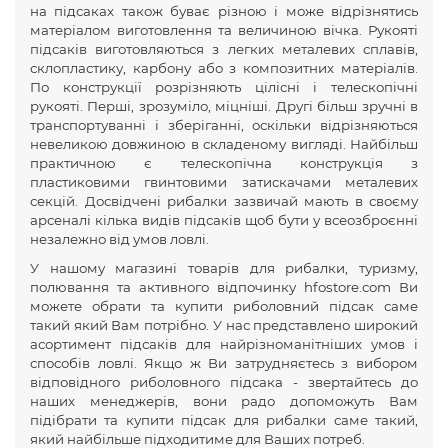
на підсаках також буває різною і може відрізнятись
матеріалом виготовлення та величиною вічка. Рукояті
підсаків виготовляються з легких металевих сплавів,
склопластику, карбону або з композитних матеріалів.
По конструкції розрізняють цілісні і телескопічні
рукояті. Перші, зрозуміло, міцніші. Другі більш зручні в
транспортуванні і зберіганні, оскільки відрізняються
невеликою довжиною в складеному вигляді. Найбільш
практичною є телескопічна конструкція з
пластиковими гвинтовими затискачами металевих
секцій. Досвідчені рибалки зазвичай мають в своєму
арсеналі кілька видів підсаків щоб бути у всеозброєнні
незалежно від умов ловлі.
У нашому магазині товарів для рибалки, туризму,
полювання та активного відпочинку hfostore.com Ви
можете обрати та купити риболовний підсак саме
такий який Вам потрібно. У нас представлено широкий
асортимент підсаків для найрізноманітніших умов і
способів ловлі. Якщо ж Ви затрудняєтесь з вибором
відповідного риболовного підсака - звертайтесь до
наших менеджерів, вони радо допоможуть Вам
підібрати та купити підсак для рибалки саме такий,
який найбільше підходитиме для Ваших потреб.