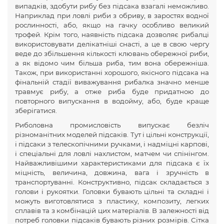
випадків, здобути рибу без підсака взагалі неможливо.
Наприклад при ловлі риби з обриву, в заростях водної
рослинності, або, якщо на гачку особливо великий
трофей. Крім того, наявність підсака дозволяє рибалці
використовувати делікатніші снасті, а це в свою чергу
веде до збільшення кількості клювань обережної риби,
а як відомо чим більша риба, тим вона обережніша.
Також, при використанні хорошого, якісного підсака на
фінальній стадії виважування рибалка значно менше
травмує рибу, а отже риба буде придатною до
повторного випускання в водойму, або, буде краще
зберігатися.
Риболовна промисловість випускає безліч
різноманітних моделей підсаків. Тут і цільні конструкції,
і підсаки з телескопічними ручками, і надміцні карпові,
і спеціальні для ловлі нахлистом, матчем чи спінінгом.
Найважливішими характеристиками для підсака є їх
міцність, величина, довжина, вага і зручність в
транспортуванні. Конструктивно, підсак складається з
голови і рукоятки. Головки бувають цільні та складні і
можуть виготовлятися з пластику, композиту, легких
сплавів та з комбінацій цих матеріалів. В залежності від
потреб головки підсаків бувають різних розмірів. Сітка