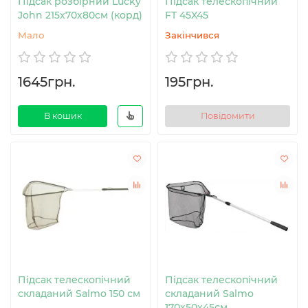
Підсак розбірний Lucky
Підсак телескопічний
John 215х70х80см (корд)
FT 45X45
Мало
Закінчився
1645грн.
195грн.
В кошик
Повідомити
Підсак телескопічний
Підсак телескопічний
складаний Salmo 150 см
складаний Salmo
170х50х45см