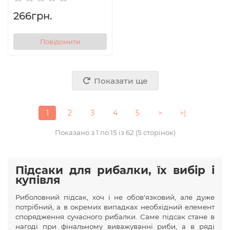
266грн.
Повідомити
Показати ще
1
2
3
4
5
>
>|
Показано з 1 по 15 із 62 (5 сторінок)
Підсаки для рибалки, їх вибір і
купівля
Риболовний підсак, хоч і не обов'язковий, але дуже
потрібний, а в окремих випадках необхідний елемент
спорядження сучасного рибалки. Саме підсак стане в
нагоді при фінальному виважуванні риби, а в ряді