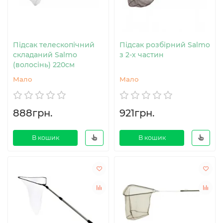
Підсак телескопічний
Підсак розбірний Salmo
складаний Salmo
з 2-х частин
(волосінь) 220см
Мало
Мало
888грн.
921грн.
В кошик
В кошик