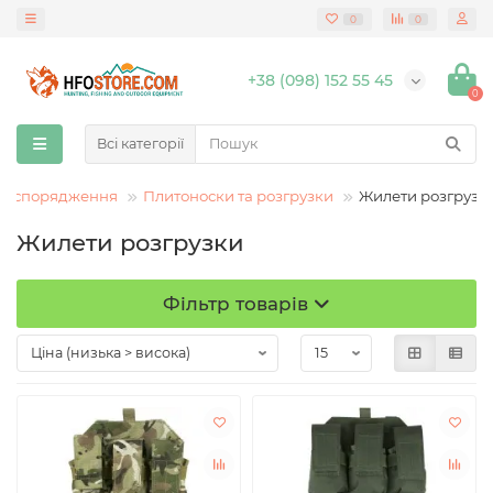
0
0
+38 (098) 152 55 45
0
Всі категорії
не спорядження
Плитоноски та розгрузки
Жилети розгрузк
Жилети розгрузки
Фільтр товарів