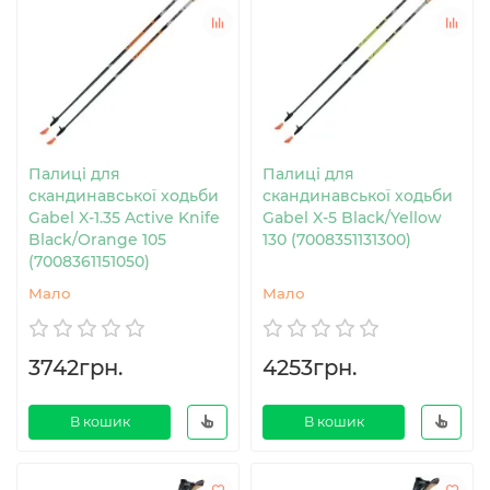
Палиці для
Палиці для
скандинавської ходьби
скандинавської ходьби
Gabel X-1.35 Active Knife
Gabel X-5 Black/Yellow
Black/Orange 105
130 (7008351131300)
(7008361151050)
Мало
Мало
3742грн.
4253грн.
В кошик
В кошик