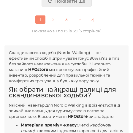
Показати ще
1
2
3
>
>|
Показано з 1 по 15 із 39 (3 сторінок)
Скандинавська ходьба (Nordic Walking) — це
ефективний спосіб підтримувати тонус 90% м'язів тіла
без зайвого навантаження на суглоби. В інтернет-
магазині
HFOstore
ми пропонуємо професійний
інвентар, розроблений для правильної техніки та
комфортних тренувань у будь-яку пору року.
Як обрати найкращі палиці для
скандинавської ходьби?
Якісний інвентар для Nordic Walking відрізняється від
звичайних палиць для туризму своєю вагою та
ергономікою. В асортименті
HFOstore
ви знайдете:
Матеріали преміум-класу:
Легкі
карбонові
палиці
з високим індексом жорсткості для гасіння