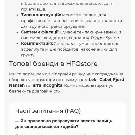
вібрацій або надійні
алюмінієві моделі
для
початківців.
Типи конструкцій:
Монолітні палиці для
професіоналів та телескопічні (складні) варіанти
для зручного транспортування.
Системи фіксації:
Сучасні темляки-рукавички з
системою швидкого від'єднання
Trigger System
.
Комплектація:
Спеціальні гумові «чобітки» для
асфальту та міцні побідитові наконечники для
ґрунту.
Топові бренди в HFOstore
Ми співпрацюємо з лідерами ринку, чиє спорядження
обирають інструктори по всьому світу:
Leki
,
Gabel
,
Fjord
Nansen
та
Terra Incognita
. Кожна модель гарантує
безпеку та довговічність.
Часті запитання (FAQ)
— Як правильно розрахувати висоту палиць
для скандинавської ходьби?