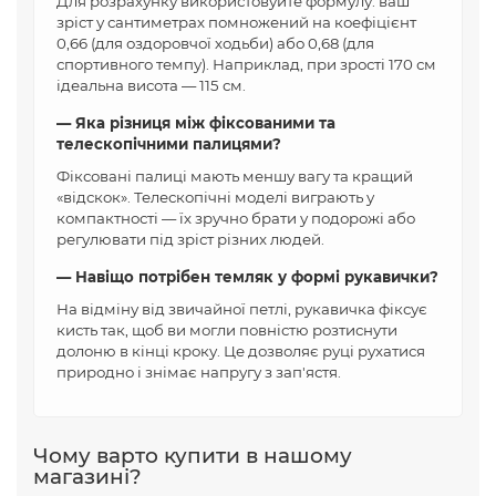
Для розрахунку використовуйте формулу: ваш
зріст у сантиметрах помножений на коефіцієнт
0,66 (для оздоровчої ходьби) або 0,68 (для
спортивного темпу). Наприклад, при зрості 170 см
ідеальна висота — 115 см.
— Яка різниця між фіксованими та
телескопічними палицями?
Фіксовані палиці мають меншу вагу та кращий
«відскок». Телескопічні моделі виграють у
компактності — їх зручно брати у подорожі або
регулювати під зріст різних людей.
— Навіщо потрібен темляк у формі рукавички?
На відміну від звичайної петлі, рукавичка фіксує
кисть так, щоб ви могли повністю розтиснути
долоню в кінці кроку. Це дозволяє руці рухатися
природно і знімає напругу з зап'ястя.
Чому варто купити в нашому
магазині?