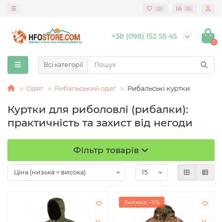
0
0
+38 (098) 152 55 45
0
Всі категорії
Одяг
Рибальський одяг
Рибальські куртки
Куртки для риболовлі (рибалки):
практичність та захист від негоди
Фільтр товарів
Знижка: -11%