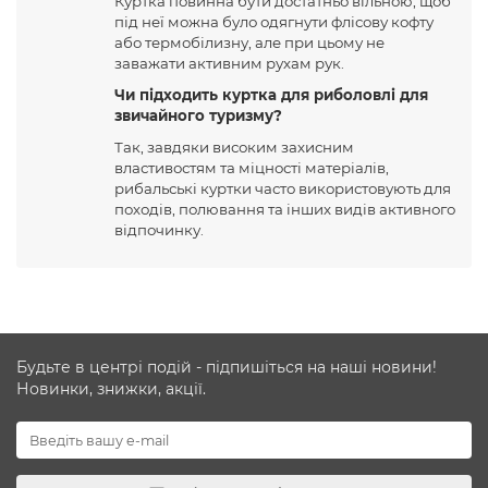
Куртка повинна бути достатньо вільною, щоб
під неї можна було одягнути флісову кофту
або термобілизну, але при цьому не
заважати активним рухам рук.
Чи підходить куртка для риболовлі для
звичайного туризму?
Так, завдяки високим захисним
властивостям та міцності матеріалів,
рибальські куртки часто використовують для
походів, полювання та інших видів активного
відпочинку.
Будьте в центрі подій - підпишіться на наші новини!
Новинки, знижки, акції.