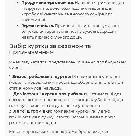
Продумана ергономіка:
Наявність тримачів для
інструментів, вологозахищених кишень для
коробок зі снастями та високого коміра для
захисту шиї.
Герметичність:
Проклеєні шви та прогумовані
блискавки гарантують повну сухість всередині
навіть під час сильного дощу.
Вибір куртки за сезоном та
призначенням
У нашому каталозі представлені рішення для будь-яких
умов:
1.
Зимові рибальські куртки:
Максимально утеплені
моделі з подовженим кроєм, що зберігають тепло при
статичному лові на льоду.
2.
Демісезонні куртки для рибалки:
Оптимальні для
весни та осені, часто виконані з матеріалу Softshell, що
поєднує захист від вітру та легке утеплення.
3.
Легкі штормівки:
Компактні куртки, які легко
поміщаються в сумку і стають незамінними під час
раптових літніх опадів.
Ми співпрацюємо з провідними брендами, чиє