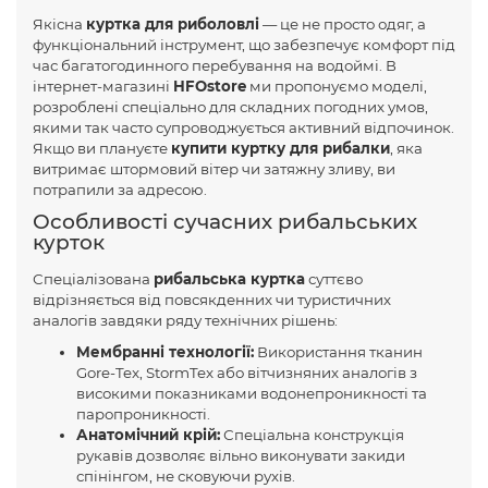
Якісна
куртка для риболовлі
— це не просто одяг, а
функціональний інструмент, що забезпечує комфорт під
час багатогодинного перебування на водоймі. В
інтернет-магазині
HFOstore
ми пропонуємо моделі,
розроблені спеціально для складних погодних умов,
якими так часто супроводжується активний відпочинок.
Якщо ви плануєте
купити куртку для рибалки
, яка
витримає штормовий вітер чи затяжну зливу, ви
потрапили за адресою.
Особливості сучасних рибальських
курток
Спеціалізована
рибальська куртка
суттєво
відрізняється від повсякденних чи туристичних
аналогів завдяки ряду технічних рішень:
Мембранні технології:
Використання тканин
Gore-Tex, StormTex або вітчизняних аналогів з
високими показниками водонепроникності та
паропроникності.
Анатомічний крій:
Спеціальна конструкція
рукавів дозволяє вільно виконувати закиди
спінінгом, не сковуючи рухів.