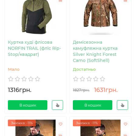
Куртка худі флісова
Демісезонна
NORFIN TRAIL (фліс Rip-
камуфляжна куртка
Stop/квадрат)
Silver Knight Forest
Camo (SoftShell)
Мало
Достатньо
1316грн.
1631грн.
1827грн.
В кошик
В кошик
Знижка: -11%
Знижка: -11%