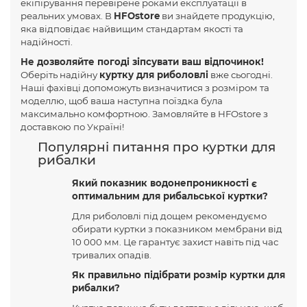
екіпірування перевірене роками експлуатації в
реальних умовах. В
HFOstore
ви знайдете продукцію,
яка відповідає найвищим стандартам якості та
надійності.
Не дозволяйте погоді зіпсувати ваш відпочинок!
Оберіть надійну
куртку для риболовлі
вже сьогодні.
Наші фахівці допоможуть визначитися з розміром та
моделлю, щоб ваша наступна поїздка була
максимально комфортною. Замовляйте в HFOstore з
доставкою по Україні!
Популярні питання про куртки для
рибалки
Який показник водонепроникності є
оптимальним для рибальської куртки?
Для риболовлі під дощем рекомендуємо
обирати куртки з показником мембрани від
10 000 мм. Це гарантує захист навіть під час
тривалих опадів.
Як правильно підібрати розмір куртки для
рибалки?