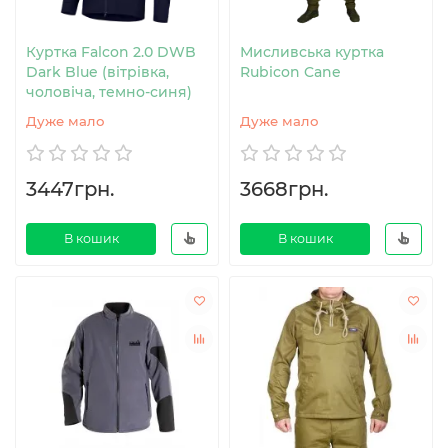
Куртка Falcon 2.0 DWB
Мисливська куртка
Dark Blue (вітрівка,
Rubicon Cane
чоловіча, темно-синя)
Дуже мало
Дуже мало
3447грн.
3668грн.
В кошик
В кошик