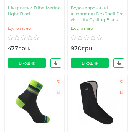
Шкарпетки Tribe Merino
Водонепроникні
Light Black
шкарпетки DexShell Pro
visibility Cycling Black
Дуже мало
Достатньо
477грн.
970грн.
В кошик
В кошик