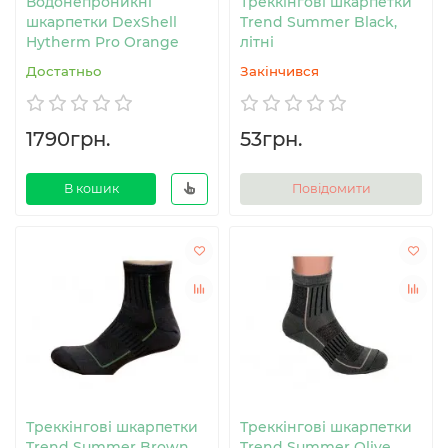
Водонепроникні
Треккінгові шкарпетки
шкарпетки DexShell
Trend Summer Black,
Hytherm Pro Orange
літні
Достатньо
Закінчився
1790грн.
53грн.
В кошик
Повідомити
Треккінгові шкарпетки
Треккінгові шкарпетки
Trend Summer Brown,
Trend Summer Olive,