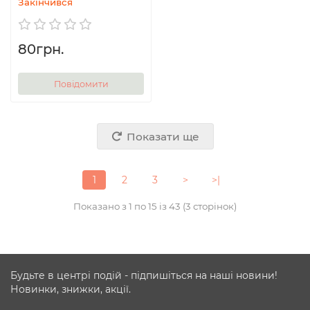
Закінчився
80грн.
Повідомити
Показати ще
1
2
3
>
>|
Показано з 1 по 15 із 43 (3 сторінок)
Будьте в центрі подій - підпишіться на наші новини!
Новинки, знижки, акції.