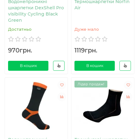
Водонепроникні
Термошкарпетки Norfin
шкарпетки DexShell Pro
Air
visibility Cycling Black
Green
Достатньо
Дуже мало
970грн.
1119грн.
В кошик
В кошик
Лідер продаж!