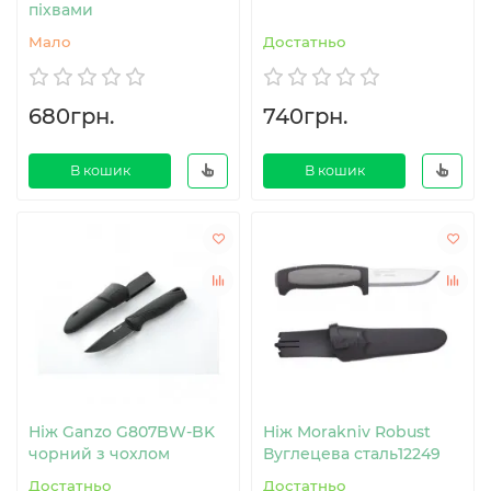
піхвами
Мало
Достатньо
680грн.
740грн.
В кошик
В кошик
Ніж Ganzo G807BW-BK
Ніж Morakniv Robust
чорний з чохлом
Вуглецева сталь12249
Достатньо
Достатньо