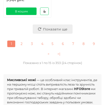
В кошик
Показати ще
1
2
3
4
5
6
7
8
9
>
>|
Показано з 1 по 15 із 353 (24 сторінок)
Мисливські ножі
— це особливий клас інструментів, де
на першому місці стоїть витривалість леза та зручність
при тривалій роботі. В інтернет-магазині
HFOStore
ми
пропонуємо ножі, які стануть надійними помічниками
при облаштуванні табору, обробці здобичі чи
виконанні господарських завдань у польових умовах.