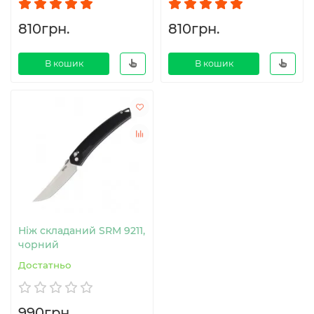
810грн.
810грн.
В кошик
В кошик
Ніж складаний SRM 9211,
чорний
Достатньо
990грн.