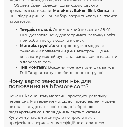
HFOStore зібрані бренди, що використовують
преміальні матеріали:
Morakniv, Boker, Skif, Ganzo
та
інші лідери ринку. При виборі зверніть увагу на ключові
параметри:
Твердість сталі:
Оптимальний показник 58-62
HRC дозволяє ножу довго тримати заточку навіть
при роботі по суглобах та кістках.
Матеріал руків'я:
Ми пропонуємо моделі з
сучасними полімерами (G10, еластрон), що не
ковзають у мокрій руці, а також класичні варіанти
з дерева та рогу.
Тип монтажу:
Всадний монтаж полегшує вагу, а
Full Tang гарантує невбивність конструкції.
Чому варто замовити ніж для
полювання на hfostore.com?
Кожен ніж у нашому магазині проходить ретельну
перевірку. Ми гарантуємо, що всі представлені моделі
не належать до категорії холодної зброї, що
підтверджується відповідними сертифікатами.
Купуючи у нас, ви отримуєте не просто ніж, а
професійне спорядження з офіційною гарантією.