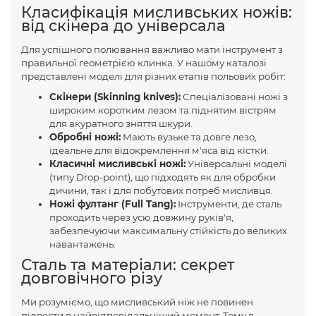
Класифікація мисливських ножів:
від скінера до універсала
Для успішного полювання важливо мати інструмент з
правильної геометрією клинка. У нашому каталозі
представлені моделі для різних етапів польових робіт:
Скінери (Skinning knives):
Спеціалізовані ножі з
широким коротким лезом та піднятим вістрям
для акуратного зняття шкури.
Обробні ножі:
Мають вузьке та довге лезо,
ідеальне для відокремлення м'яса від кістки.
Класичні мисливські ножі:
Універсальні моделі
(типу Drop-point), що підходять як для обробки
дичини, так і для побутових потреб мисливця.
Ножі фултанг (Full Tang):
Інструменти, де сталь
проходить через усю довжину руків'я,
забезпечуючи максимальну стійкість до великих
навантажень.
Сталь та матеріали: секрет
довговічного різу
Ми розуміємо, що мисливський ніж не повинен
підвести в найвідповідальніший момент. Тому в