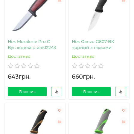
Ніж Morakniv Pro C
Ніж Ganzo G807-BK
Вуглецева сталь12243
чорний з піхвами
Достатньо
Достатньо
643грн.
660грн.
В кошик
В кошик