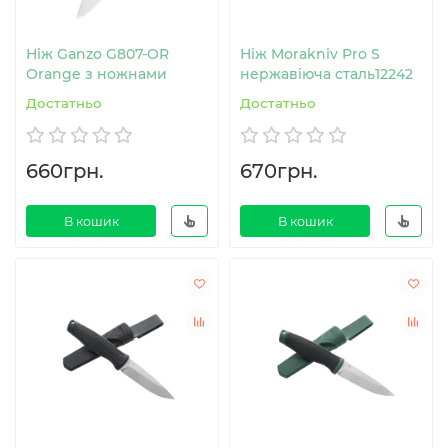
Ніж Ganzo G807-OR
Ніж Morakniv Pro S
Orange з ножнами
нержавіюча сталь12242
Достатньо
Достатньо
660грн.
670грн.
В кошик
В кошик