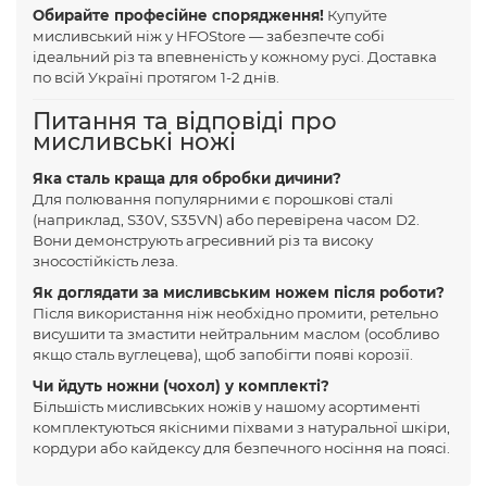
Обирайте професійне спорядження!
Купуйте
мисливський ніж у HFOStore — забезпечте собі
ідеальний різ та впевненість у кожному русі. Доставка
по всій Україні протягом 1-2 днів.
Питання та відповіді про
мисливські ножі
Яка сталь краща для обробки дичини?
Для полювання популярними є порошкові сталі
(наприклад, S30V, S35VN) або перевірена часом D2.
Вони демонструють агресивний різ та високу
зносостійкість леза.
Як доглядати за мисливським ножем після роботи?
Після використання ніж необхідно промити, ретельно
висушити та змастити нейтральним маслом (особливо
якщо сталь вуглецева), щоб запобігти появі корозії.
Чи йдуть ножни (чохол) у комплекті?
Більшість мисливських ножів у нашому асортименті
комплектуються якісними піхвами з натуральної шкіри,
кордури або кайдексу для безпечного носіння на поясі.