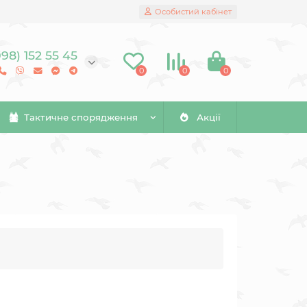
Особистий кабінет
098) 152 55 45
0
0
0
Тактичне спорядження
Акції