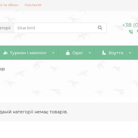
 та обмін
Контакти
+38 (
егорії
Туризм і кемпінг
Одяг
Взуття
ор
даній категорії немає товарів.