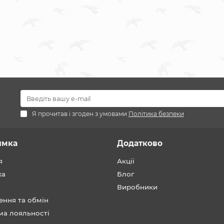
Я прочитав і згоден з умовами
Політика безпеки
имка
Додатково
я
Акції
ка
Блог
Виробники
ення та обмін
ма лояльності