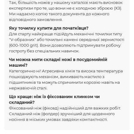
Так, більшість ножів у нашому каталозі мають висновок
експертизи про те, що вони не є холодною зброєю (ХЗ).
Ми надаємо копію такого документа до кожного
відповідного замовлення.
Яку точилку купити для початківця?
Для старту найкраще підійдуть механічні точилки типу
"V-образних" або точильні камені середньої зернистості
(600-1000 grit). Вони дозволяють підтримувати робочу
гостроту без спеціальних навичок.
Чи можна мити складні ножі в посудомийній
машині?
Категорично ні! Агресивна хімія та висока температура
пошкоджують механізм, вимивають мастило з
підшипників та можуть спричинити корозію навіть на
нержавіючій сталі.
Що краще: ніж із фіксованим клинком чи
складаний?
Фіксований ніж (фіксед) надійніший для важких робіт.
Складаний ніж (фолдер) зручніший для щоденного
носіння в міських умовах завдяки компактності.