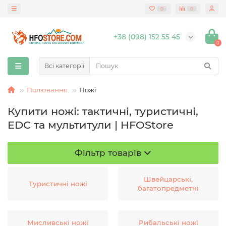
0
0
+38 (098) 152 55 45
0
Всі категорії
Полювання
Ножі
Купити ножі: тактичні, туристичні,
EDC та мультитули | HFOStore
Фільтр товарів
Швейцарські,
Туристичні ножі
багатопредметні
Мисливські ножі
Рибальські ножі