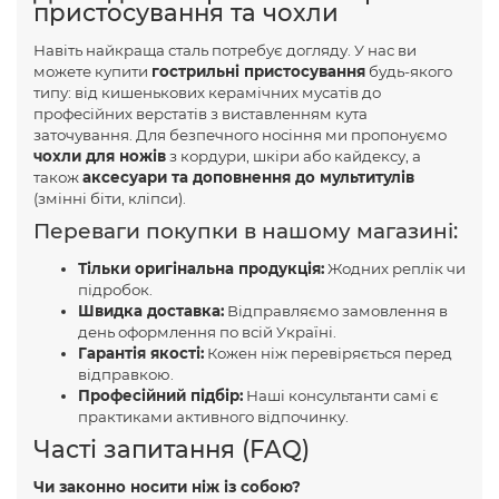
пристосування та чохли
Навіть найкраща сталь потребує догляду. У нас ви
можете купити
гострильні пристосування
будь-якого
типу: від кишенькових керамічних мусатів до
професійних верстатів з виставленням кута
заточування. Для безпечного носіння ми пропонуємо
чохли для ножів
з кордури, шкіри або кайдексу, а
також
аксесуари та доповнення до мультитулів
(змінні біти, кліпси).
Переваги покупки в нашому магазині:
Тільки оригінальна продукція:
Жодних реплік чи
підробок.
Швидка доставка:
Відправляємо замовлення в
день оформлення по всій Україні.
Гарантія якості:
Кожен ніж перевіряється перед
відправкою.
Професійний підбір:
Наші консультанти самі є
практиками активного відпочинку.
Часті запитання (FAQ)
Чи законно носити ніж із собою?