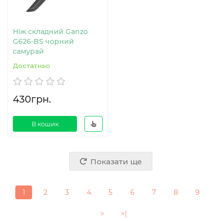
Ніж складний Ganzo
G626-BS чорний
самурай
Достатньо
430грн.
В кошик
Показати ще
1
2
3
4
5
6
7
8
9
>
>|