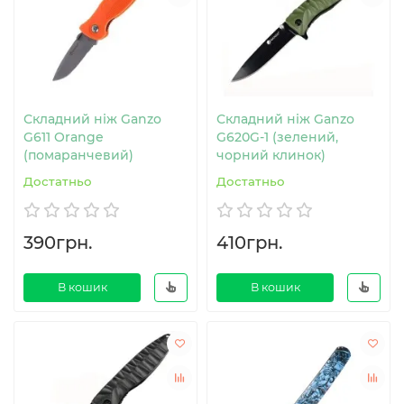
Складний ніж Ganzo
Складний ніж Ganzo
G611 Orange
G620G-1 (зелений,
(помаранчевий)
чорний клинок)
Достатньо
Достатньо
390грн.
410грн.
В кошик
В кошик