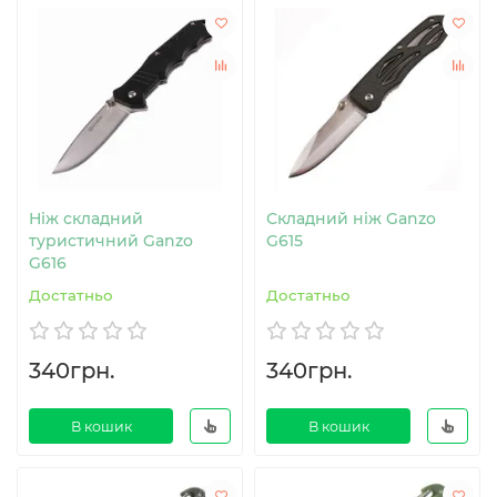
Ніж складний
Складний ніж Ganzo
туристичний Ganzo
G615
G616
Достатньо
Достатньо
340грн.
340грн.
В кошик
В кошик