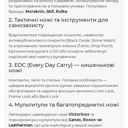
розраховані на роботу з деревом, облаштування табору
та приготування їжі в польових умовах. Популярні
бренди:
Morakniv, Skif, Ruike
.
2. Тактичні ножі та інструменти для
самозахисту
Відрізняються підвищеною міцністю, наявністю
антивідблискового покриття (Black Oxide, Stone Wash)
та агресивною геометрією клинка (Tanto, Drop Point).
Ергономічне руків'я з G10 або мікарти забезпечує
надійний хват навіть у рукавичках.
3. EDC (Every Day Carry) — кишенькові
ножі
Компактні, легкі та стильні. Головна особливість —
швидке відкриття однією рукою завдяки підшипникам
або фліперам та надійна фіксація замками Liner Lock,
Frame Lock або Back Lock.
4. Мультитули та багатопредметні ножі
Легендарні швейцарські ножі
Victorinox
та
повнорозмірні мультитули від
Ganzo, Roxon чи
Leatherman
. Це ціла майстерня у вашій кишені: