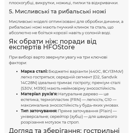
плоскогубці, викрутки, ножиці, пилки та відкривачки.
5. Мисливські та рибальські ножі
Мисливські моделі оптимізовані для обробки дичини, а
рибальські ножі мають гнучкий клинок та сталь, що
абсолютно не боїться корозії навіть у солоній воді.
Як обрати ніж: поради від
експертів HFOStore
При виборі варто звернути увагу на три ключові
фактори:
Марка сталі:
Бюджетні варіанти (440C, 8Cr13MoV)
легко гостряться; середній сегмент (D2, Sandvik
14C28N) ідеально тримає гостроту; преміум-сталі
(S30V, M390) мають неймовірну зносостійкість.
Матеріал руків'я:
Натуральне дерево — це
естетика; термопластик (FRN) — легкість; G10 —
максимальна зносостійкість у будь-яких умовах.
Тип заточування:
Пряме заточування (Plain) —
універсальне; серейтор (зубці) — для швидкого
розрізання мотузок та строп.
Догляд та зберігання: гострильні