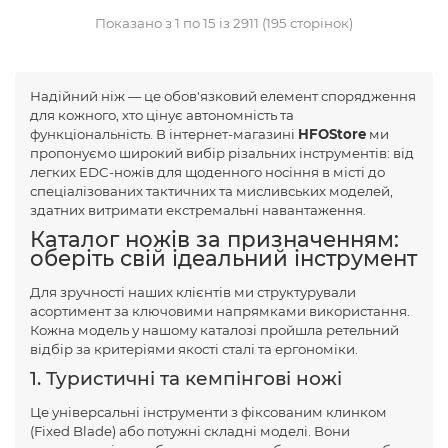
Показано з 1 по 15 із 2911 (195 сторінок)
Надійний ніж — це обов'язковий елемент спорядження
для кожного, хто цінує автономність та
функціональність. В інтернет-магазині
HFOStore
ми
пропонуємо широкий вибір різальних інструментів: від
легких EDC-ножів для щоденного носіння в місті до
спеціалізованих тактичних та мисливських моделей,
здатних витримати екстремальні навантаження.
Каталог ножів за призначенням:
оберіть свій ідеальний інструмент
Для зручності наших клієнтів ми структурували
асортимент за ключовими напрямками використання.
Кожна модель у нашому каталозі пройшла ретельний
відбір за критеріями якості сталі та ергономіки.
1. Туристичні та кемпінгові ножі
Це універсальні інструменти з фіксованим клинком
(Fixed Blade) або потужні складні моделі. Вони