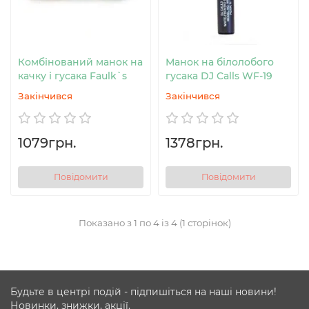
Комбінований манок на
Манок на білолобого
качку і гусака Faulk`s
гусака DJ Calls WF-19
Закінчився
Закінчився
1079грн.
1378грн.
Повідомити
Повідомити
Показано з 1 по 4 із 4 (1 сторінок)
Будьте в центрі подій - підпишіться на наші новини!
Новинки, знижки, акції.