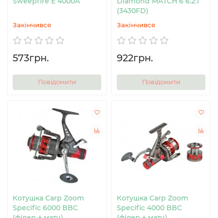
Sweepfire E 4000A
Diamond MATCH 6 6.2:1
(3430FD)
Закінчився
Закінчився
573грн.
922грн.
Повідомити
Повідомити
Котушка Carp Zoom
Котушка Carp Zoom
Specific 6000 BBC
Specific 4000 BBC
(фідер + матч)
(фідер + матч)