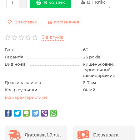
В 1 клік
В кошик
В закладки
порівняння
0 відгуків
Вага
60 г
Гарантія
25 років
Вид ножа
кишеньковий,
туристичний,
швейцарський
Довжина клинка
5-7 см
Колір рукоятки
білий
Всі характеристики
Доставка 1-3 дні
Післяплата