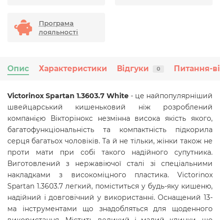
Програма
лояльності
Опис
Характеристики
Відгуки
Питання-в
0
Victorinox Spartan 1.3603.7 White
- це найпопулярніший
швейцарський кишеньковий ніж розроблений
компанією Вікторінокс незмінна висока якість якого,
багатофункціональність та компактність підкорила
серця багатьох чоловіків. Та й не тільки, жінки також не
проти мати при собі такого надійного супутника.
Виготовлений з нержавіючої сталі зі спеціальними
накладками з високоміцного пластика. Victorinox
Spartan 1.3603.7 легкий, поміститься у будь-яку кишеню,
надійний і довговічний у використанні. Оснащений 13-
ма інструментами що знадобляться для щоденного