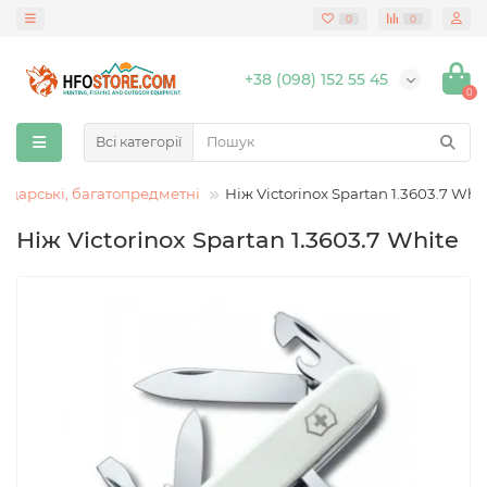
0
0
+38 (098) 152 55 45
0
Всі категорії
царські, багатопредметні
Ніж Victorinox Spartan 1.3603.7 Whi
Ніж Victorinox Spartan 1.3603.7 White