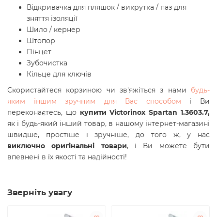
Відкривачка для пляшок / викрутка / паз для
зняття ізоляції
Шило / кернер
Штопор
Пінцет
Зубочистка
Кільце для ключів
Скористайтеся корзиною чи зв'яжіться з нами
будь-
яким іншим зручним для Вас способом
і Ви
переконаєтесь, що
купити Victorinox Spartan 1.3603.7,
як і будь-який інший товар, в нашому інтернет-магазині
швидше, простіше і зручніше, до того ж, у нас
виключно оригінальні товари
, і Ви можете бути
впевнені в їх якості та надійності!
Зверніть увагу