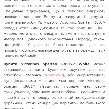
використання. Містить великий і малий клинки, що
довгий час не вимагають додаткового заточування.
Спеціальні відкривачки, що з легкістю відкриють
пляшки та консерви. Викрутки - закрутять і відкрутять
кріпильні вироби.
Крім цього, Victorinox Spartan 1.3603.7
володіє стильним дизайном та, так само як і інші
моделі, містить всі стандартні елементи, що стануть в
нагоді для щоденного використання. Порадує також,
прецизійна, бездоганна збірка характерна для всіх
ножів Вікторінокс, яка вже давно стала взірцем для всіх
інших виробників.
Купити Victorinox Spartan 1.3603.7 White
можна
зв'язавшись з нами будь-яким зручним для вас
способом (сторінка "
Контакти
"), або скориставшись
функціональними можливостями корзини. Victorinox
Spartan 1.3603.7
неодмінно порадує вас своїм
функціоналом, відмінною якістю збірки і надійністю. А
якщо Ви шукаєте подарунок, то такий ніж буде завжди
доречним і стане найкращим варіантом до будь-якого
приводу чи свята.