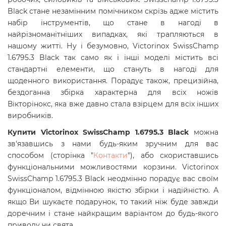
Black стане незамінним помічником скрізь адже містить
набір інструментів, що стане в нагоді в
найрізноманітніших випадках, які трапляються в
нашому житті. Ну і безумовно, Victorinox SwissChamp
1.6795.3 Black так само як і інші моделі містить всі
стандартні елементи, що стануть в нагоді для
щоденного використання. Порадує також, прецизійна,
бездоганна збірка характерна для всіх ножів
Вікторінокс, яка вже давно стала взірцем для всіх інших
виробників.
Купити Victorinox SwissChamp 1.6795.3 Black
можна
зв'язавшись з нами будь-яким зручним для вас
способом (сторінка "
Контакти
"), або скориставшись
функціональними можливостями корзини. Victorinox
SwissChamp 1.6795.3 Black
неодмінно порадує вас своїм
функціоналом, відмінною якістю збірки і надійністю. А
якщо Ви шукаєте подарунок, то такий ніж буде завжди
доречним і стане найкращим варіантом до будь-якого
приводу чи свята.