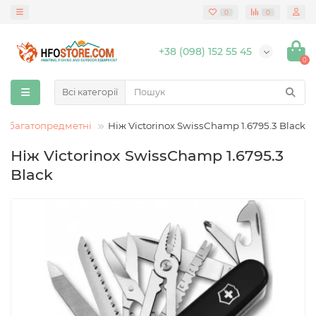
0
0
+38 (098) 152 55 45
0
Всі категорії
, багатопредметні
Ніж Victorinox SwissChamp 1.6795.3 Black
Ніж Victorinox SwissChamp 1.6795.3
Black