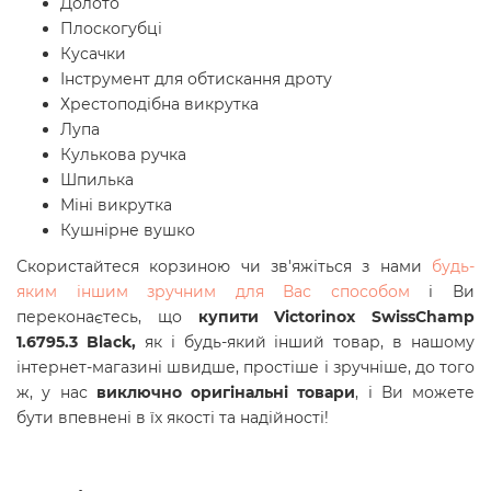
Долото
Плоскогубці
Кусачки
Інструмент для обтискання дроту
Хрестоподібна викрутка
Лупа
Кулькова ручка
Шпилька
Міні викрутка
Кушнірне вушко
Скористайтеся корзиною чи зв'яжіться з нами
будь-
яким іншим зручним для Вас способом
і Ви
переконаєтесь, що
купити Victorinox SwissChamp
1.6795.3 Black,
як і будь-який інший товар, в нашому
інтернет-магазині швидше, простіше і зручніше, до того
ж, у нас
виключно оригінальні товари
, і Ви можете
бути впевнені в їх якості та надійності!