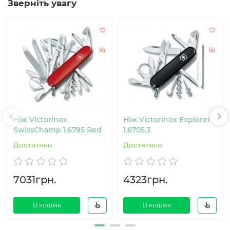
Зверніть увагу
Ніж Victorinox
Ніж Victorinox Explorer
SwissChamp 1.6795 Red
1.6705.3
Достатньо
Достатньо
7031грн.
4323грн.
В кошик
В кошик