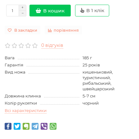
В 1 клік
В кошик
В закладки
порівняння
0 відгуків
Вага
185 г
Гарантія
25 років
Вид ножа
кишеньковий,
туристичний,
рибальський,
швейцарський
Довжина клинка
5-7 см
Колір рукоятки
чорний
Всі характеристики