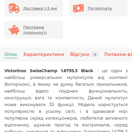
Доставка 1-3 дні
Післяплата
Програма
лояльності
Опис
Характеристики
Відгуки
Питання-в
0
Victorinox SwissChamp 1.6795.3 Black
- це один з
найбільш універсальних мультитулів від компанії
Вікторінокс, в якому на думку багатьох прихильників,
найбільш вдало поєднані функціональність,
конструкція, вага та компактність. Даний мультитул
може виконувати 33 функції. Модель користується
популярністю в усьому світі, і в однаковій мірі
популярна серед колекціонерів, любителів активного
відпочинку, шукачів пригод та екстрималів, серед
робочих, силовиків та військових. Swisschamp 1.6795.3