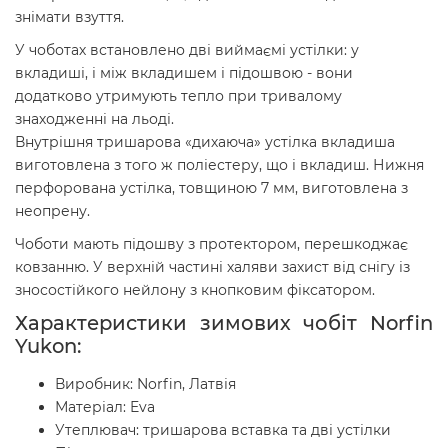
знімати взуття.
У чоботах встановлено дві виймаємі устілки: у
вкладиші, і між вкладишем і підошвою - вони
додатково утримують тепло при тривалому
знаходженні на льоді.
Внутрішня тришарова «дихаюча» устілка вкладиша
виготовлена з того ж поліестеру, що і вкладиш. Нижня
перфорована устілка, товщиною 7 мм, виготовлена з
неопрену.
Чоботи мають підошву з протектором, перешкоджає
ковзанню. У верхній частині халяви захист від снігу із
зносостійкого нейлону з кнопковим фіксатором.
Характеристики зимових чобіт Norfin
Yukon:
Виробник: Norfin, Латвія
Матеріал: Eva
Утеплювач: тришарова вставка та дві устілки