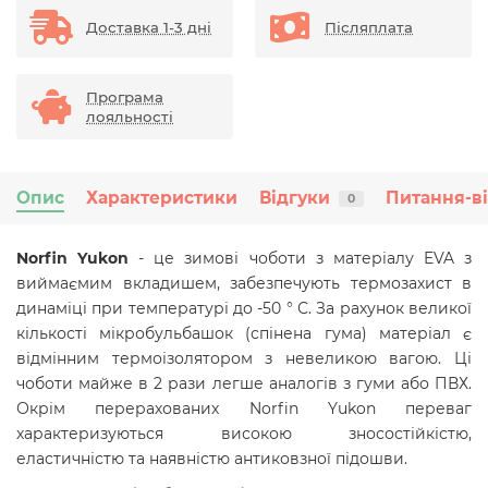
Доставка 1-3 дні
Післяплата
Програма
лояльності
Опис
Характеристики
Відгуки
Питання-в
0
Norfin Yukon
- це зимові чоботи з матеріалу EVA з
виймаємим вкладишем, забезпечують термозахист в
динаміці при температурі до -50 ° С. За рахунок великої
кількості мікробульбашок (спінена гума) матеріал є
відмінним термоізолятором з невеликою вагою. Ці
чоботи майже в 2 рази легше аналогів з гуми або ПВХ.
Окрім перерахованих Norfin Yukon переваг
характеризуються високою зносостійкістю,
еластичністю та наявністю антиковзної підошви.