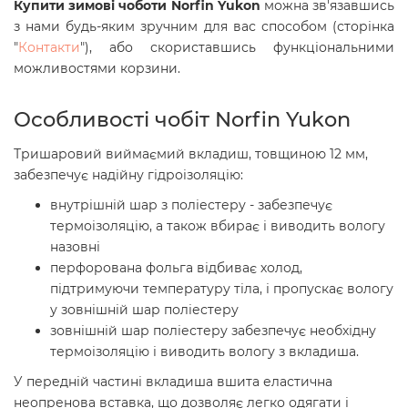
Купити зимові чоботи Norfin Yukon
можна зв'язавшись
з нами будь-яким зручним для вас способом (сторінка
"
Контакти
"), або скориставшись функціональними
можливостями корзини.
Особливості чобіт Norfin Yukon
Тришаровий виймаємий вкладиш, товщиною 12 мм,
забезпечує надійну гідроізоляцію:
внутрішній шар з поліестеру - забезпечує
термоізоляцію, а також вбирає і виводить вологу
назовні
перфорована фольга відбиває холод,
підтримуючи температуру тіла, і пропускає вологу
у зовнішній шар поліестеру
зовнішній шар поліестеру забезпечує необхідну
термоізоляцію і виводить вологу з вкладиша.
У передній частині вкладиша вшита еластична
неопренова вставка, що дозволяє легко одягати і