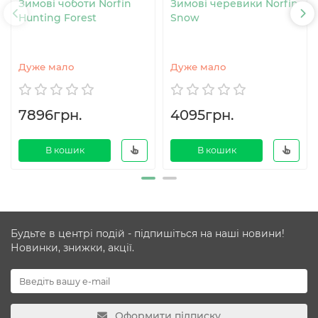
Зимові чоботи Norfin
Зимові черевики Norfin
Hunting Forest
Snow
Дуже мало
Дуже мало
7896грн.
4095грн.
В кошик
В кошик
Будьте в центрі подій - підпишіться на наші новини!
Новинки, знижки, акції.
Оформити підписку