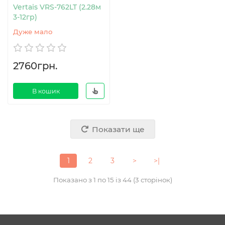
Vertais VRS-762LT (2.28м
3-12гр)
Дуже мало
2760грн.
В кошик
Показати ще
1
2
3
>
>|
Показано з 1 по 15 із 44 (3 сторінок)