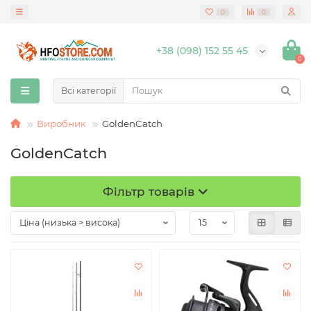
0
0
+38 (098) 152 55 45
0
Всі категорії
Виробник
GoldenCatch
GoldenCatch
Фільтр товарів