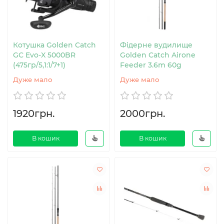
Котушка Golden Catch
Фідерне вудилище
GC Evo-X 5000BR
Golden Catch Airone
(475гр/5,1:1/7+1)
Feeder 3.6m 60g
Дуже мало
Дуже мало
1920грн.
2000грн.
В кошик
В кошик