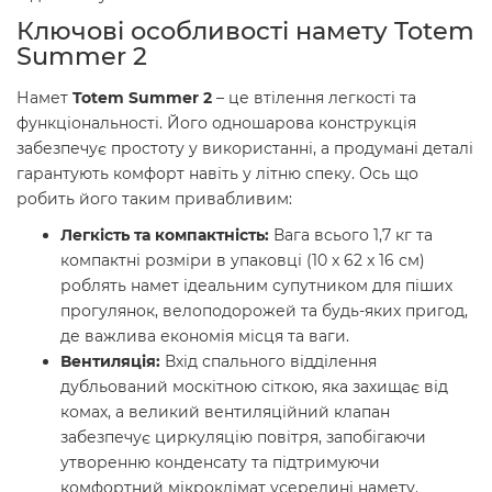
Ключові особливості намету Totem
Summer 2
Намет
Totem Summer 2
– це втілення легкості та
функціональності. Його одношарова конструкція
забезпечує простоту у використанні, а продумані деталі
гарантують комфорт навіть у літню спеку. Ось що
робить його таким привабливим:
Легкість та компактність:
Вага всього 1,7 кг та
компактні розміри в упаковці (10 x 62 x 16 см)
роблять намет ідеальним супутником для піших
прогулянок, велоподорожей та будь-яких пригод,
де важлива економія місця та ваги.
Вентиляція:
Вхід спального відділення
дубльований москітною сіткою, яка захищає від
комах, а великий вентиляційний клапан
забезпечує циркуляцію повітря, запобігаючи
утворенню конденсату та підтримуючи
комфортний мікроклімат усередині намету.