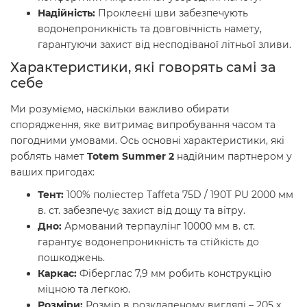
Надійність:
Проклеєні шви забезпечують
водонепроникність та довговічність намету,
гарантуючи захист від несподіваної літньої зливи.
Характеристики, які говорять самі за
себе
Ми розуміємо, наскільки важливо обирати
спорядження, яке витримає випробування часом та
погодними умовами. Ось основні характеристики, які
роблять намет
Totem Summer 2
надійним партнером у
ваших пригодах:
Тент:
100% поліестер Taffeta 75D / 190T PU 2000 мм
в. ст. забезпечує захист від дощу та вітру.
Дно:
Армований терпаулінг 10000 мм в. ст.
гарантує водонепроникність та стійкість до
пошкоджень.
Каркас:
Фіберглас 7,9 мм робить конструкцію
міцною та легкою.
Розміри:
Розмір в розкладеному вигляді – 205 х