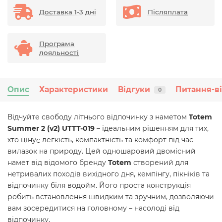
Доставка 1-3 дні
Післяплата
Програма
лояльності
Опис
Характеристики
Відгуки
Питання-в
0
Відчуйте свободу літнього відпочинку з наметом
Totem
Summer 2 (v2) UTTT-019
– ідеальним рішенням для тих,
хто цінує легкість, компактність та комфорт під час
вилазок на природу. Цей одношаровий двомісний
намет від відомого бренду
Totem
створений для
нетривалих походів вихідного дня, кемпінгу, пікніків та
відпочинку біля водойм. Його проста конструкція
робить встановлення швидким та зручним, дозволяючи
вам зосередитися на головному – насолоді від
відпочинку.