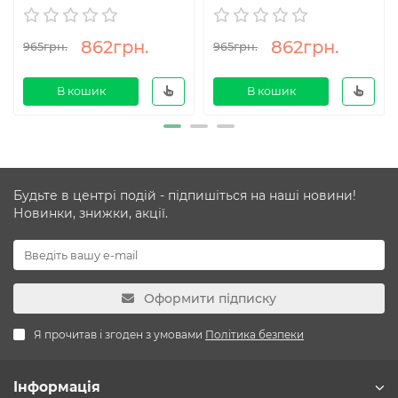
862грн.
862грн.
965грн.
965грн.
В кошик
В кошик
Будьте в центрі подій - підпишіться на наші новини!
Новинки, знижки, акції.
Оформити підписку
Я прочитав і згоден з умовами
Політика безпеки
Інформація