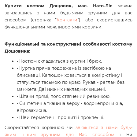
Купити костюм Дощовик, мал. Нато-Ліс
можна
зв'язавшись з нами будь-яким зручним для вас
способом (сторінка "
Контакти
"), або скориставшись
функціональними можливостями корзини.
Функціональні та конструктивні особливості костюму
Дощовика:
• Костюм складається з куртки і брюк.
• Куртка пряма подовжена із застібкою на
блискавці. Капюшон ховається в комір-стійку і
стягується тасьмою по краю. Рукав - реглан без
манжета. Дві нижніх накладних кишені.
• Штани прямі, пояс стягнений резинкою.
• Синтетична тканина верху - водонепроникна,
вітрозахисна.
• Шви герметичні прошиті і проклеєні.
Скористайтеся корзиною чи
зв'яжіться з нами будь-
яким іншим зручним для Вас способом
і Ви