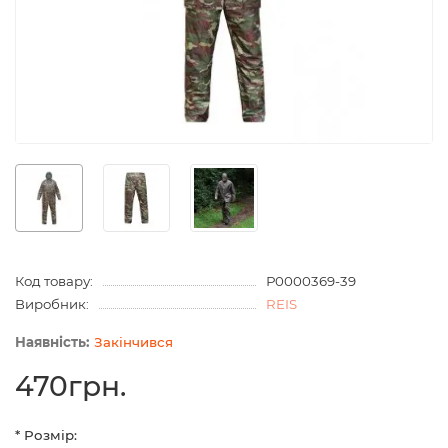
Код товару:
Р0000369-39
Виробник:
REIS
Закінчився
470грн.
* Розмір: