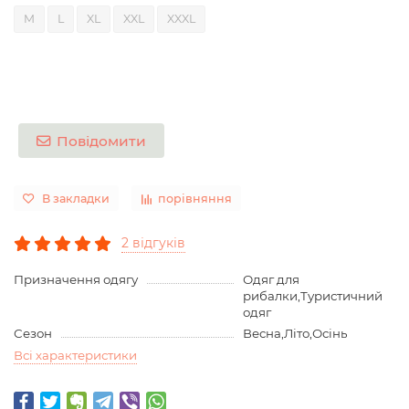
M
L
XL
XXL
XXXL
Повідомити
В закладки
порівняння
2 відгуків
Призначення одягу
Одяг для
рибалки,Туристичний
одяг
Сезон
Весна,Літо,Осінь
Всі характеристики