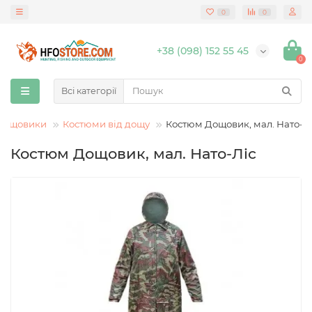
0
0
+38 (098) 152 55 45
0
Всі категорії
Дощовики
Костюми від дощу
Костюм Дощовик, мал. Нато-Л
Костюм Дощовик, мал. Нато-Ліс