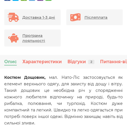
Доставка 1-3 дні
Післяплата
Програма
лояльності
Опис
Характеристики
Відгуки
Питання-ві
2
Костюм Дощовик,
мал. Нато-Ліс застосовується як
елемент верхнього одягу, для захисту від дощу і вітру.
Такий дощовик це необхідна річ у спорядженні
кожного любителя відпочинку на природі, будь-то
рибалка, полювання, чи турпохід. Костюм дуже
компактний та легкий. Швидко та легко одягається при
потребі поверх іншої одежі. Відмінно захищає навіть від
сильної зливи.