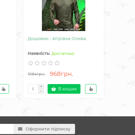
Дощовик - вітрівка Олива
Накидка 
CapeBag
Достатньо
968грн.
1956гр
1084грн.
В кошик
Оформити підписку