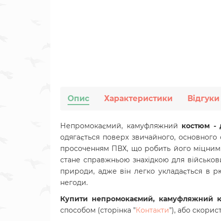
Опис
Характеристики
Відгуки
Непромокаємий, камуфляжний
костюм - 
одягається поверх звичайного, основного 
просоченням ПВХ, що робить його міцним т
стане справжньою знахідкою для військови
природи, адже він легко укладається в рю
негоди.
Купити непромокаємий, камуфляжний к
способом
(сторінка "
Контакти
"),
або скорис