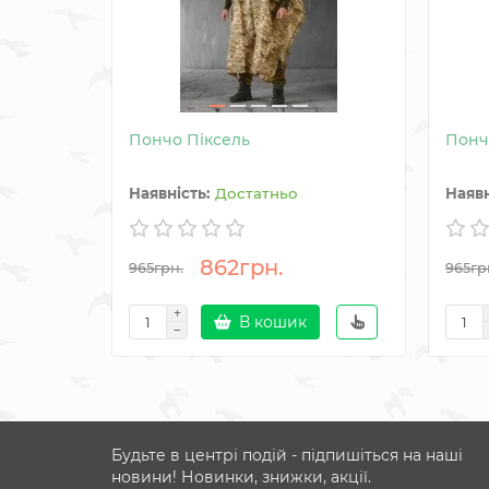
Пончо Піксель
Понч
Достатньо
862грн.
965грн.
965гр
В кошик
Будьте в центрі подій - підпишіться на наші
новини! Новинки, знижки, акції.