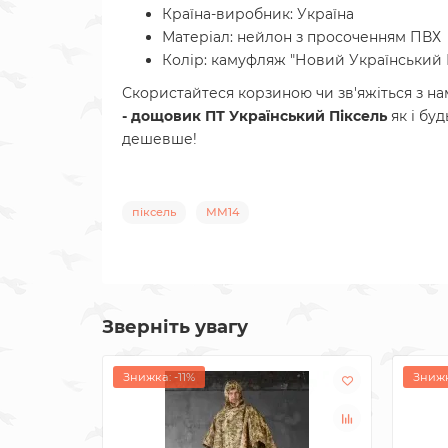
Країна-виробник: Україна
Матеріал: нейлон з просоченням ПВХ
Колір: камуфляж "Новий Український 
Скористайтеся корзиною чи зв'яжіться з н
- дощовик ПТ Український Піксель
як і бу
дешевше!
піксель
MM14
Зверніть увагу
Знижка: -11%
Знижк