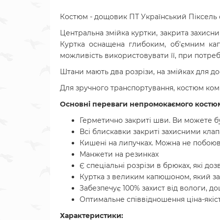
Костюм - дощовик ПТ Український Піксель с
Центральна змійка куртки, закрита захисним
Куртка оснащена глибоким, об'ємним кап
можливість використовувати її, при потребі,
Штани мають два розрізи, на змійках для до
Для зручного транспортування, костюм комп
Основні переваги непромокаємого костюм
Герметично закриті шви. Ви можете бу
Всі блискавки закриті захисними кла
Кишені на липучках. Можна не побоюва
Манжети на резинках
Є спеціальні розрізи в брюках, які д
Куртка з великим капюшоном, який закр
Забезпечує 100% захист від вологи, дощ
Оптимальне співвідношення ціна-якіс
Характеристики: