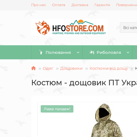
Про нас
Оплата
Доставка
Гарантія
Повернення
Всі кат
Полювання
Риболовля
Одяг
Дощовики
Костюми від дощу
Костюм - дощовик ПТ Укр
Лідер продаж!