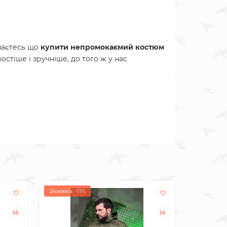
наєтесь що
купити непромокаємий костюм
стіше і зручніше, до того ж у нас
Знижка: -11%