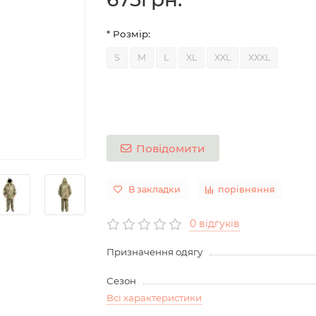
* Розмір:
S
M
L
XL
XXL
XXXL
Повідомити
В закладки
порівняння
0 відгуків
Призначення одягу
Сезон
Всі характеристики