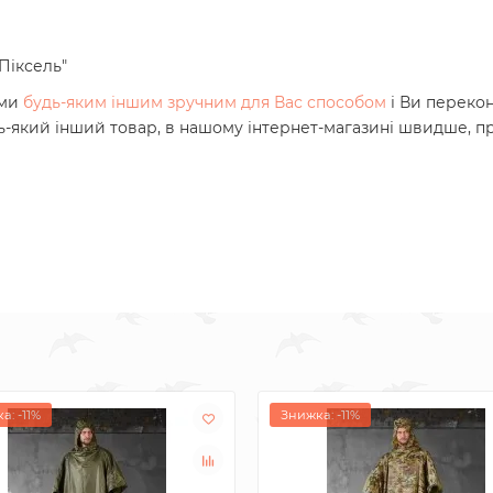
Піксель"
ами
будь-яким іншим зручним для Вас способом
і Ви переко
дь-який інший товар, в нашому інтернет-магазині швидше, про
а: -11%
Знижка: -11%