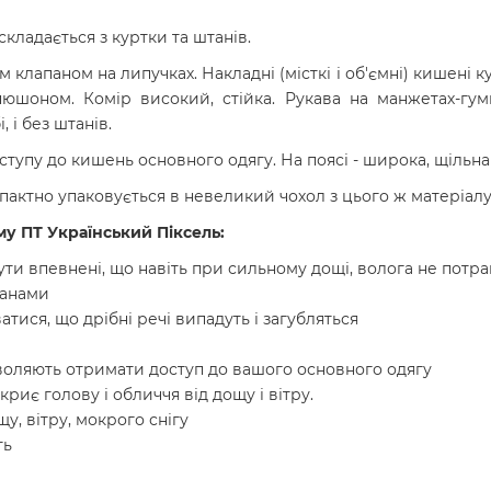
кладається з куртки та штанів.
 клапаном на липучках. Накладні (місткі і об'ємні) кишені к
юшоном. Комір високий, стійка. Рукава на манжетах-гумц
 і без штанів.
ступу до кишень основного одягу. На поясі - широка, щільна
актно упаковується в невеликий чохол з цього ж матеріалу,
у ПТ Український Піксель:
ти впевнені, що навіть при сильному дощі, волога не потра
панами
тися, що дрібні речі випадуть і загубляться
озволяють отримати доступ до вашого основного одягу
иє голову і обличчя від дощу і вітру.
у, вітру, мокрого снігу
ть