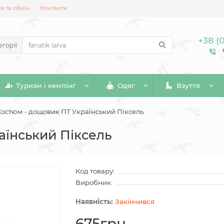
 та обмін
Контакти
+38 (
егорії
Туризм і кемпінг
Одяг
Взуття
Костюм - дощовик ПТ Український Піксель
аїнський Піксель
Код товару:
Виробник:
Закінчився
675грн.