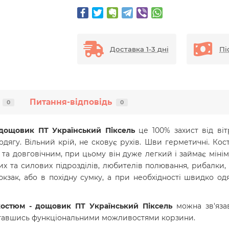
Доставка 1-3 дні
Пі
Питання-відповідь
0
0
дощовик ПТ Український Піксель
це 100% захист від ві
одягу. Вільний крій, не сковує рухів. Шви герметичні. Ко
а довговічним, при цьому він дуже легкий і займає мінім
х та силових підрозділів, любителів полювання, рибалки,
кзак, або в похідну сумку, а при необхідності швидко од
остюм - дощовик ПТ Український Піксель
можна зв'яза
тавшись функціональними можливостями корзини.