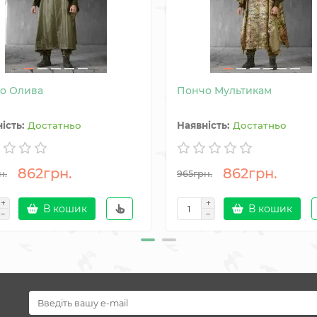
о Олива
Пончо Мультикам
Достатньо
Достатньо
862грн.
862грн.
н.
965грн.
В кошик
В кошик