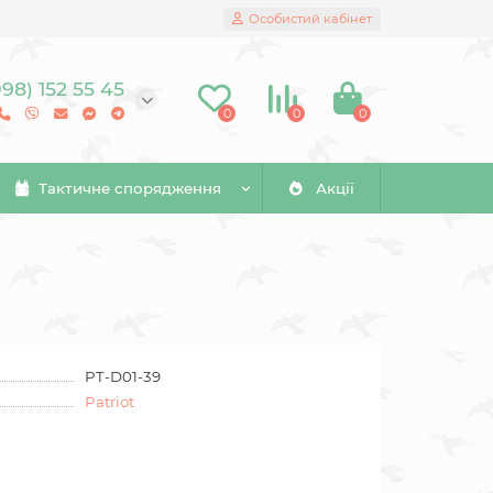
Особистий кабінет
098) 152 55 45
0
0
0
Тактичне спорядження
Акції
PT-D01-39
Patriot