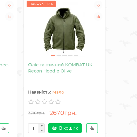
Знижка: -17%
pec-
Фліс тактичний KOMBAT UK
Штани т
Recon Hoodie Olive
Spec-ops
Multica
Мало
2670грн.
5434гр
3210грн.
В кошик