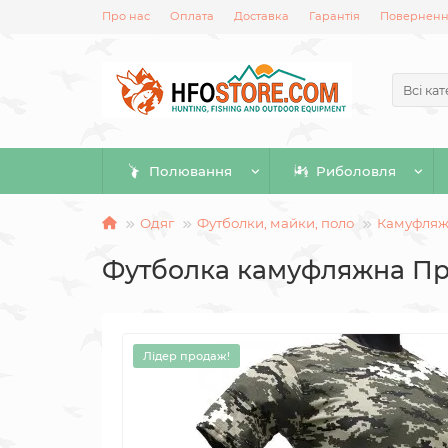
Про нас
Оплата
Доставка
Гарантія
Повернення
Всі кат
Полювання
Риболовля
Одяг
Футболки, майки, поло
Камуфляж
Футболка камуфляжна П
Лідер продаж!