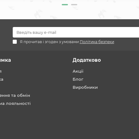
Я прочитав і згоден з умовами
Політика безпеки
имка
Додатково
я
Акції
ка
Блог
Виробники
ення та обмін
ма лояльності