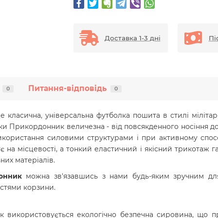
Доставка 1-3 дні
Пі
Питання-відповідь
0
0
е класична, універсальна футболка пошита в стилі мілітарі
и Прикордонник величезна - від повсякденного носіння д
використання силовими структурами і при активному спосо
 на місцевості, а тонкий еластичний і якісний трикотаж г
них матеріалів.
донник
можна зв'язавшись з нами будь-яким зручним для
стями корзини.
икористовується екологічно безпечна сировина, що прой