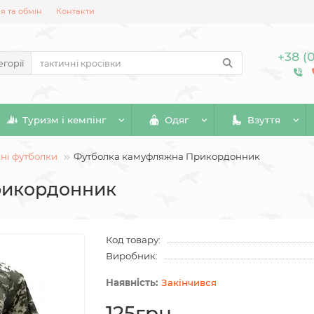
 та обмін
Контакти
+38 (
егорії
Туризм і кемпінг
Одяг
Взуття
ні футболки
Футболка камуфляжна Прикордонник
рикордонник
Код товару:
Виробник:
Закінчився
125грн.