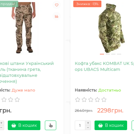
 продаж!
Знижка: -13%
ькові штани Український
Кофта убакс KOMBAT UK S
ль (тканина грета,
ops UBACS Multicam
відштовхувальне
очення)
Дуже мало
Достатньо
грн.
2298грн.
2640грн.
В кошик
В кошик