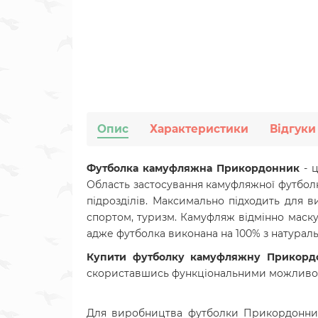
Опис
Характеристики
Відгуки
Футболка камуфляжна Прикордонник
- ц
Область застосування камуфляжної футболк
підрозділів. Максимально підходить для 
спортом, туризм. Камуфляж відмінно маскує
адже футболка
виконана
на 100% з натураль
Купити
футболку камуфляжну Прикор
скориставшись функціональними можливо
Для виробництва футболки Прикордонник в