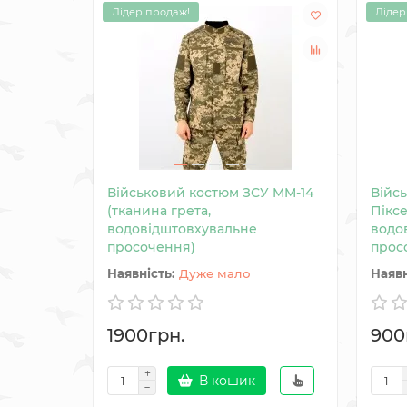
Лідер продаж!
Лідер
Військовий костюм ЗСУ MM-14
Війс
(тканина грета,
Піксе
водовідштовхувальне
водо
просочення)
прос
Дуже мало
1900грн.
900
В кошик