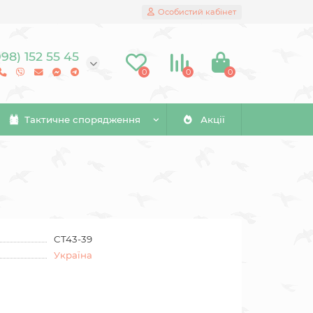
Особистий кабінет
098) 152 55 45
0
0
0
Тактичне спорядження
Акції
CT43-39
Україна