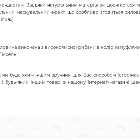
андартам. Завдяки натуральним матеріалам досягається 
ьний маскувальний ефект, що особливо згодиться силови
іграх).
орловина виконана з високоякісної рибани в колір камуфля
Піксель
ами будь-яким іншим зручним для Вас способом (сторінка 
к і будь-який інший товар, в нашому інтернет-магазині шв