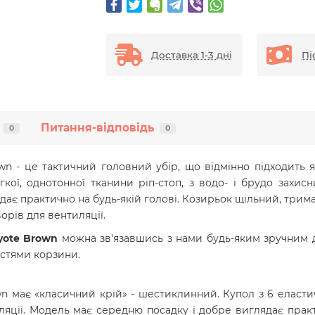
Доставка 1-3 дні
Пі
Питання-відповідь
0
0
wn - це тактичний головний убір, що відмінно підходить 
ої, однотонної тканини ріп-стоп, з водо- і брудо захисн
дає практично на будь-якій голові. Козирьок щільний, трим
орів для вентиляції.
oyote Brown
можна зв'язавшись з нами будь-яким зручним д
стями корзини.
wn має «класичний крій» - шестиклинний. Купол з 6 еласти
яції. Модель має середню посадку і добре виглядає практ