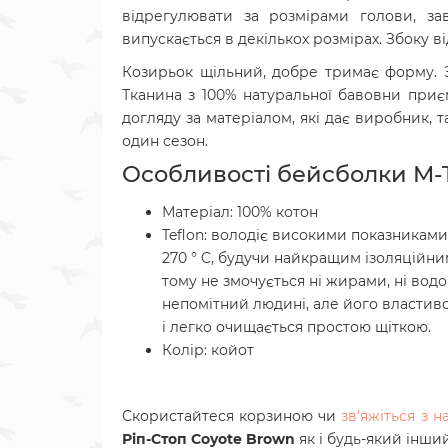
відрегулювати за розмірами голови, за
випускається в декількох розмірах. Збоку 
Козирьок щільний, добре тримає форму. З
Тканина з 100% натуральної бавовни приєм
догляду за матеріалом, які дає виробник, т
один сезон.
Особливості бейсболки
M-
Матеріал: 100% котон
Teflon: володіє високими показниками 
270 ° C, будучи найкращим ізоляційни
тому не змочується ні жирами, ні во
непомітний людині, але його властиво
і легко очищається простою щіткою.
Колір: койот
Скористайтеся корзиною чи
зв'яжіться з 
Ріп-Стоп Coyote Brown
як і будь-який інши