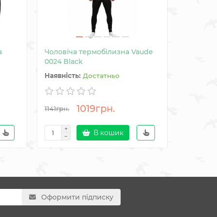
а
Чоловіча термобілизна Vaude
Рукавиці
0024 Black
Достатньо
1019грн.
921грн
1141грн.
В кошик
Оформити підписку