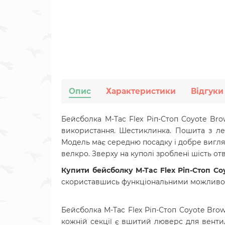
Опис
Характеристики
Відгуки
Бейсболка M-Tac Flex Ріп-Стоп Coyote Bro
використання. Шестиклинка. Пошита з легк
Модель має середню посадку і добре вигля
велкро. Зверху на куполі зроблені шість отв
Купити бейсболку
M-Tac Flex Ріп-Стоп C
скориставшись функціональними можливо
Бейсболка M-Tac Flex Ріп-Стоп Coyote Bro
кожній секції є вшитий люверс для вентил