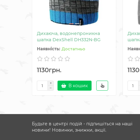
Дихаюча, водонепроникна
Диха
шапка DexShell DH332N-BG
шапка
Достатньо
1130грн.
1130
В кошик
Будьте в центрі подій - підпишіться на наші
новини! Новинки, знижки, акції.