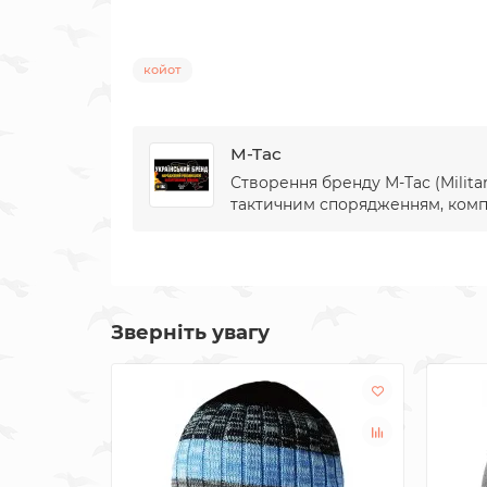
койот
M-Tac
Створення бренду М-Тас (Militar
тактичним спорядженням, компан
Зверніть увагу