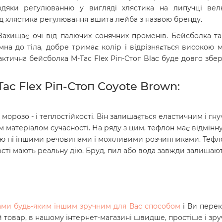
вдяки регулюванню у вигляді хлястика на липучці вел
від хлястика регулювання вшита лейба з назвою бренду.
ахищає очі від палючих сонячних променів. Бейсболка так
на до тіла, добре тримає колір і відрізняється високою
актична бейсболка M-Tac Flex Ріп-Стоп Blac буде довго збе
Tac Flex Ріп-Стоп Coyote Brown:
морозо - і теплостійкості. Він залишається еластичним і гн
м матеріалом сучасності. На ряду з цим, тефлон має відмінн
дою ні іншими речовинами і можливими розчинниками. Тефло
сті мають реальну дію. Бруд, пил або вода завжди залишают
нами будь-яким іншим зручним для Вас способом
і Ви пере
й товар, в нашому інтернет-магазині швидше, простіше і зру