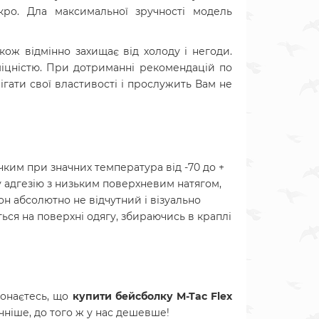
кро. Дла максимальної зручності модель
ож відмінно захищає від холоду і негоди.
 міцністю. При дотриманні рекомендацій по
рігати свої властивості і прослужить Вам не
учким при значних температура від -70 до +
у адгезію з низьким поверхневим натягом,
н абсолютно не відчутний і візуально
ься на поверхні одягу, збираючись в краплі
конаєтесь, що
купити бейсболку M-Tac Flex
чніше, до того ж у нас дешевше!