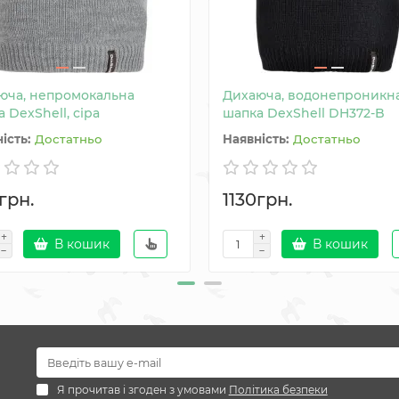
юча, непромокальна
Дихаюча, водонепроникн
 DexShell, сіра
шапка DexShell DH372-B
Достатньо
Достатньо
грн.
1130грн.
В кошик
В кошик
Я прочитав і згоден з умовами
Політика безпеки