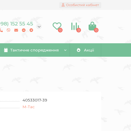
Особистий кабінет
098) 152 55 45
0
0
0
Тактичне спорядження
Акції
40533017-39
M-Tac