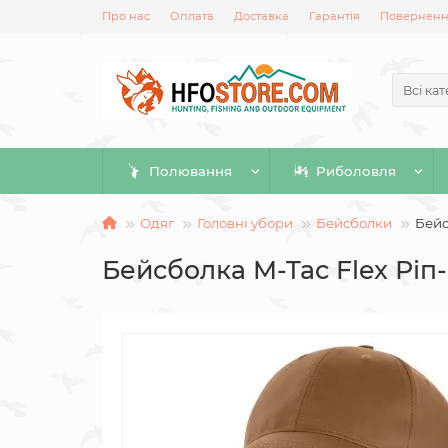
Про нас
Оплата
Доставка
Гарантія
Повернення
Всі кат
Полювання
Риболовля
Одяг
Головні убори
Бейсболки
Бейс
Бейсболка M-Tac Flex Ріп