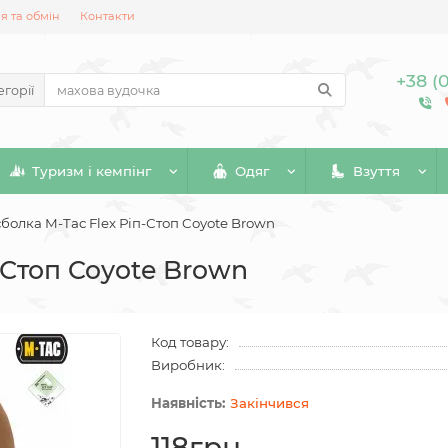
 та обмін
Контакти
+38 (
егорії
Туризм і кемпінг
Одяг
Взуття
болка M-Tac Flex Ріп-Стоп Coyote Brown
-Стоп Coyote Brown
Код товару:
Виробник:
Закінчився
118грн.