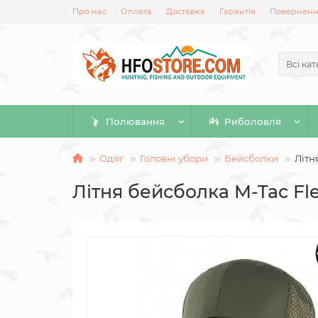
Про нас
Оплата
Доставка
Гарантія
Повернення
Всі кат
Полювання
Риболовля
Одяг
Головні убори
Бейсболки
Літн
Літня бейсболка M-Tac Fle