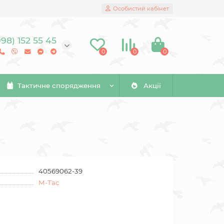
Особистий кабінет
098) 152 55 45
0
0
0
Тактичне спорядження
Акції
40569062-39
M-Tac