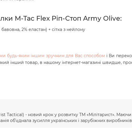
олки
M-Tac Flex Ріп-Стоп Army Olive:
 бавовна, 2% еластан
) + сітка з нейлону
нами будь-яким іншим зручним для Вас способом
і Ви переко
-який інший товар, в нашому інтернет-магазині швидше, прос
ist Тactical) - новий крок у розвитку ТМ «Мілітарист». Маюч
ія об'єднала зусилля українських і зарубіжних виробників 