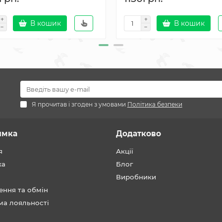
В кошик
В кошик
Я прочитав і згоден з умовами
Політика безпеки
имка
Додатково
я
Акції
ка
Блог
Виробники
ення та обмін
ма лояльності