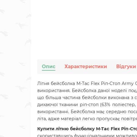
Опис
Характеристики
Відгуки
Літня бейсболка M-Tac Flex Ріп-Стоп Army 
використання. Бейсболка даної моделі
поє
що більша частина бейсболки виконана з сі
дихаючої тканини ріп-стоп (63% поліестер
використанні.
Бейсболка має середню поса
літа, адже матеріал легко пропускає повітр
Купити літню бейсболку
M-Tac Flex Ріп-Ст
скориставшись функціональними можливо