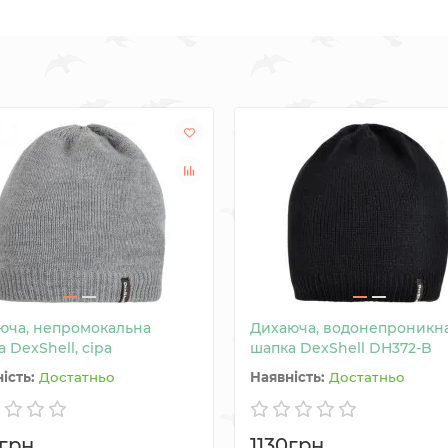
юча, непромокальна
Дихаюча, водонепроникн
 DexShell, сіра
шапка DexShell DH372-B
Достатньо
Достатньо
грн.
1130грн.