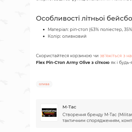
Особливості літньої бейсб
Матеріал: ріп-стоп (
63% поліестер, 35%
Колір: оливковий
Скористайтеся корзиною чи
зв'яжіться з 
Flex Ріп-Стоп Army Olive з сіткою
як і будь
олива
M-Tac
Створення бренду М-Тас (Militar
тактичним спорядженням, компан