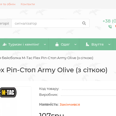
 та обмін
Контакти
+38 (
егорії
Туризм і кемпінг
Одяг
Взуття
я бейсболка M-Tac Flex Ріп-Стоп Army Olive (з сіткою)
x Ріп-Стоп Army Olive (з сіткою)
Код товару:
Виробник:
Закінчився
107грн.