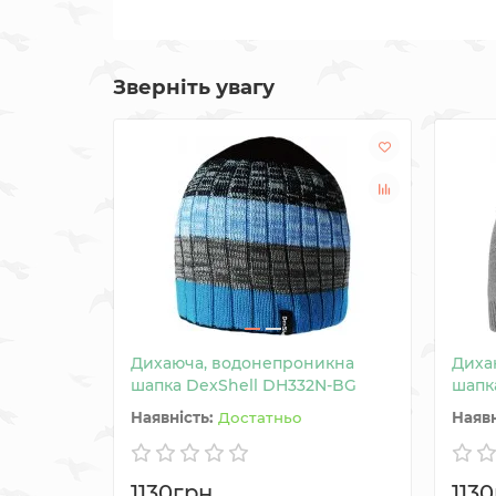
Зверніть увагу
Дихаюча, водонепроникна
Диха
шапка DexShell DH332N-BG
шапка
Достатньо
1130грн.
1130