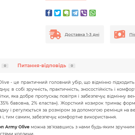
Доставка 1-3 дні
Пі
Питання-відповідь
0
0
Olive - це практичний головний убір, що відмінно підходить
днує в собі зручність, практичність, зносостійкість і комфор
тки, яка добре пропускає повітря і забезпечує відмінну ве
, 35% бавовна, 2% еластан). Жорсткий козирок тримає фо
дку і регулюється за розміром за допомогою ремінця на ве
я і, тим самим, забезпечує комфортне використання.
оп Army Olive
можна зв'язавшись з нами будь-яким зручним 
стями корзини.