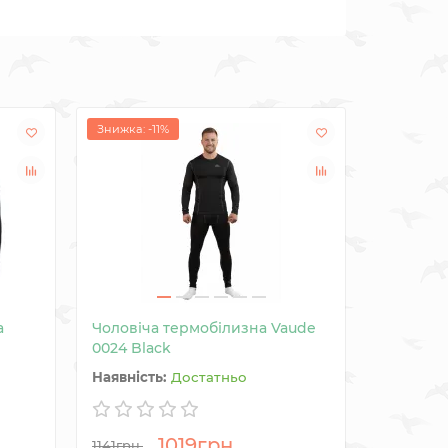
Знижка: -11%
а
Чоловіча термобілизна Vaude
Рукавиці
0024 Black
Достатньо
1019грн.
921грн
1141грн.