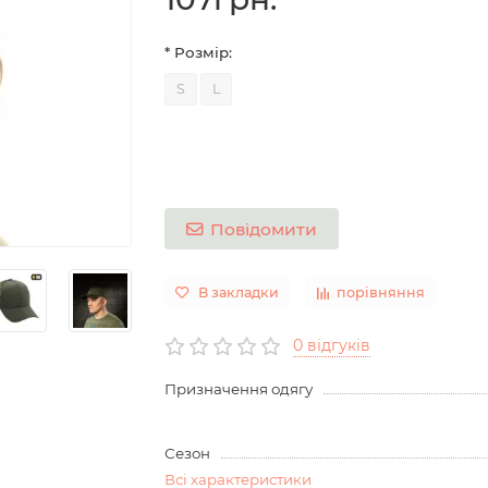
* Розмір:
S
L
Повідомити
В закладки
порівняння
0 відгуків
Призначення одягу
Сезон
Всі характеристики