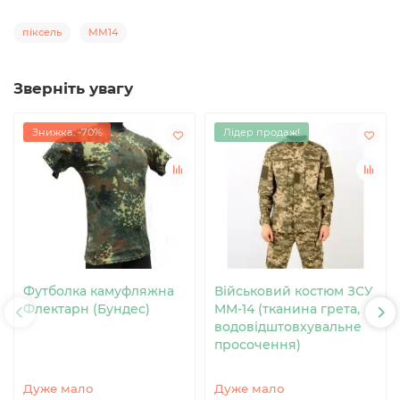
піксель
MM14
Зверніть увагу
Знижка: -70%
Лідер продаж!
Футболка камуфляжна
Військовий костюм ЗСУ
Флектарн (Бундес)
MM-14 (тканина грета,
водовідштовхувальне
просочення)
Дуже мало
Дуже мало