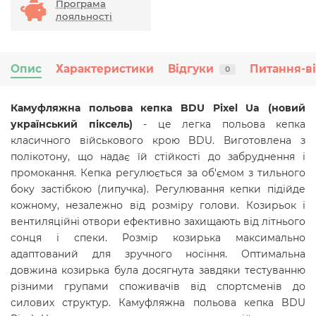
Програма
лояльності
Опис
Характеристики
Відгуки
Питання-в
0
Камуфляжна польова кепка BDU Pixel Ua (новий
український піксель)
- це легка польова кепка
класичного військового крою BDU. Виготовлена з
полікотону, що надає їй стійкості до забруднення і
промокання. Кепка регулюється за об'ємом з тильного
боку застібкою (липучка). Регулювання кепки підійде
кожному, незалежно від розміру голови. Козирьок і
вентиляційні отвори ефективно захищають від літнього
сонця і спеки. Розмір козирька максимально
адаптований для зручного носіння. Оптимальна
довжина козирька була досягнута завдяки тестуванню
різними групами споживачів від спортсменів до
силових структур. Камуфляжна польова кепка BDU