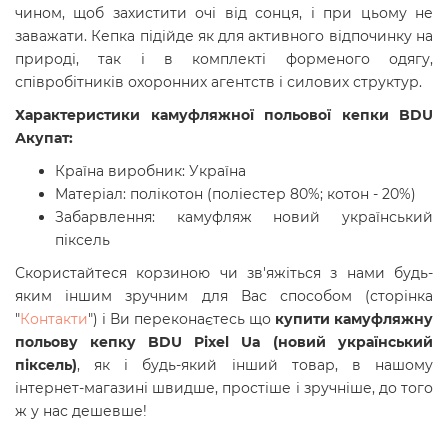
чином, щоб захистити очі від сонця, і при цьому не
заважати. Кепка підійде як для активного відпочинку на
природі, так і в комплекті форменого одягу,
співробітників охоронних агентств і силових структур.
Характеристики камуфляжної польової кепки BDU
Акупат:
Країна виробник: Україна
Матеріал: полікотон (поліестер 80%; котон - 20%)
Забарвлення: камуфляж новий український
піксель
Скористайтеся корзиною чи зв'яжіться з нами будь-
яким іншим зручним для Вас способом (сторінка
"
Контакти
") і Ви переконаєтесь що
купити камуфляжну
польову
кепку BDU Pixel Ua (новий український
піксель)
, як і будь-який інший товар, в нашому
інтернет-магазині швидше, простіше і зручніше, до того
ж у нас дешевше!