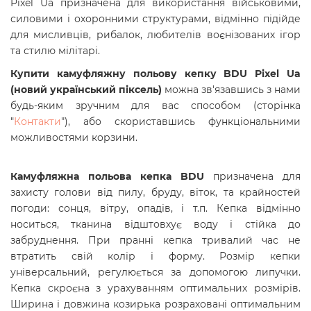
Pixel Ua призначена для використання військовими,
силовими і охоронними структурами, відмінно підійде
для мисливців, рибалок, любителів воєнізованих ігор
та стилю мілітарі.
Купити
камуфляжну польову кепку BDU Pixel Ua
(новий український піксель)
можна зв'язавшись з нами
будь-яким зручним для вас способом (сторінка
"
Контакти
"), або скориставшись функціональними
можливостями корзини.
Камуфляжна польова кепка BDU
призначена для
захисту
голови від пилу, бруду, віток, та крайностей
погоди: сонця, вітру, опадів, і т.п. Кепка відмінно
носиться, тканина відштовхує воду і стійка до
забруднення. При пранні кепка тривалий час не
втратить свій колір і форму. Розмір кепки
універсальний, регулюється за допомогою липучки.
Кепка скроєна з урахуванням оптимальних розмірів.
Ширина і довжина козирька розраховані оптимальним