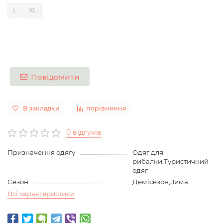
L
XL
Повідомити
В закладки
порівняння
0 відгуків
Призначення одягу
Одяг для
рибалки,Туристичний
одяг
Сезон
Демісезон,Зима
Всі характеристики