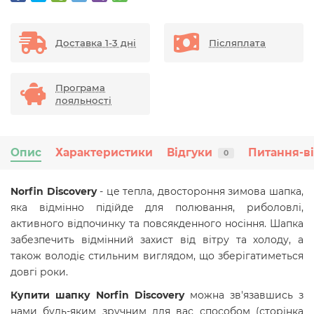
Доставка 1-3 дні
Післяплата
Програма
лояльності
Опис
Характеристики
Відгуки
Питання-в
0
Norfin Discovery
- це тепла, двостороння зимова шапка,
яка відмінно підійде для полювання, риболовлі,
активного відпочинку та повсякденного носіння. Шапка
забезпечить відмінний захист від вітру та холоду, а
також володіє стильним виглядом, що зберігатиметься
довгі роки.
Купити шапку Norfin Discovery
можна зв'язавшись з
нами будь-яким зручним для вас способом (сторінка