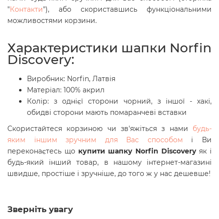
"
Контакти
"), або скориставшись функціональними
можливостями корзини.
Характеристики шапки Norfin
Discovery:
Виробник: Norfin, Латвія
Матеріал:
100% акрил
Колір: з однієї сторони чорний, з іншої -
хакі,
обидві сторони мають помаранчеві вставки
Скористайтеся корзиною чи зв'яжіться з нами
будь-
яким іншим зручним для Вас способом
і Ви
переконаєтесь що
купити шапку Norfin Discovery
як і
будь-який інший товар, в нашому інтернет-магазині
швидше, простіше і зручніше, до того ж у нас дешевше!
Зверніть увагу