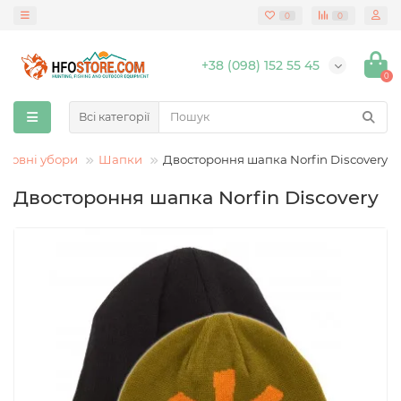
0
0
+38 (098) 152 55 45
0
Всі категорії
оловні убори
Шапки
Двостороння шапка Norfin Discovery
Двостороння шапка Norfin Discovery