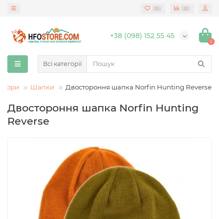
0
0
+38 (098) 152 55 45
0
Всі категорії
 убори
Шапки
Двостороння шапка Norfin Hunting Reverse
Двостороння шапка Norfin Hunting
Reverse