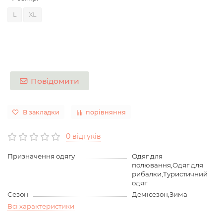
L
XL
Повідомити
В закладки
порівняння
0 відгуків
Призначення одягу
Одяг для
полювання,Одяг для
рибалки,Туристичний
одяг
Сезон
Демісезон,Зима
Всі характеристики