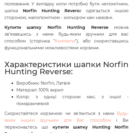
полювання. У випадку коли потрібно бути непомітним,
шапка
Norfin Hunting Revers
e одягається іншою
стороною, малопомітною - кольором хакі назовні.
Купити шапку Norfin Hunting Reverse
можна
зв'язавшись з нами будь-яким зручним для вас
способом (сторінка "
Контакти
"), або скориставшись
функціональними можливостями корзини.
Характеристики шапки Norfin
Hunting Reverse:
Виробник: Norfin, Латвія
Матеріал:
100% акрил
Колір: з однієї сторони хакі, з іншої -
помаранчевий
Скористайтеся корзиною чи зв'яжіться з нами
будь-
яким іншим зручним для Вас способом
і Ви
переконаєтесь що
купити шапку Hunting Norfin