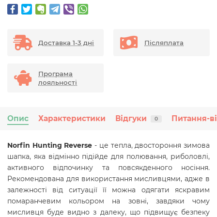
Доставка 1-3 дні
Післяплата
Програма
лояльності
Опис
Характеристики
Відгуки
Питання-в
0
Norfin Hunting Reverse
- це тепла, двостороння зимова
шапка, яка відмінно підійде для полювання, риболовлі,
активного відпочинку та повсякденного носіння.
Рекомендована для використання мисливцями, адже в
залежності від ситуації її можна одягати яскравим
помаранчевим кольором на зовні, завдяки чому
мисливця буде видно з далеку, що підвищує безпеку