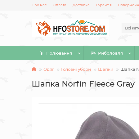
Про нас
Оплата
Доставка
Гарантія
Повернення
Всі кат
Полювання
Риболовля
Одяг
Головні убори
Шапки
Шапка No
Шапка Norfin Fleece Gray