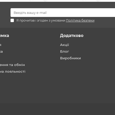
Я прочитав і згоден з умовами
Політика безпеки
имка
Додатково
я
Акції
ка
Блог
Виробники
ення та обмін
ма лояльності