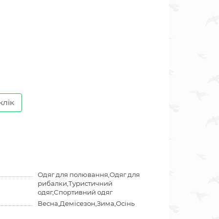
клік
Одяг для полювання,Одяг для
рибалки,Туристичний
одяг,Спортивний одяг
Весна,Демісезон,Зима,Осінь