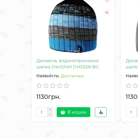
Дихаюча, водонепроникна
Диха
шапка DexShell DH332N-BG
шапка
Достатньо
1130грн.
1130
В кошик