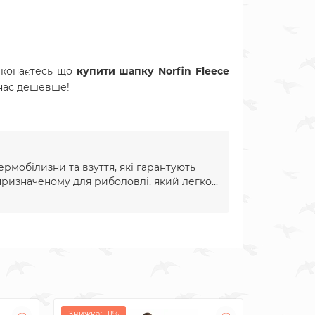
еконаєтесь що
купити шапку Norfin Fleece
 нас дешевше!
ермобілизни та взуття, які гарантують
ризначеному для риболовлі, який легко...
Знижка: -11%