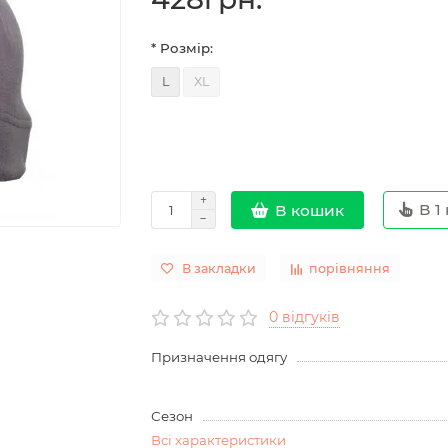
* Розмір:
L
XL
В 1 
В кошик
В закладки
порівняння
0 відгуків
Призначення одягу
Сезон
Всі характеристики