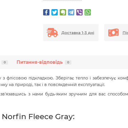
Доставка 1-3 дні
Пі
Питання-відповідь
0
0
 з флісовою підкладкою. Зберігає тепло і забезпечує комф
ку на природі, так і в повсякденній експлуатації.
зв'язавшись з нами будь-яким зручним для вас способом 
orfin Fleece Gray: