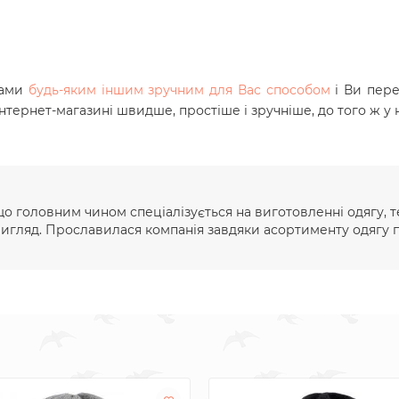
нами
будь-яким іншим зручним для Вас способом
і Ви пер
інтернет-магазині швидше, простіше і зручніше, до того ж у
 що головним чином спеціалізується на виготовленні одягу, т
вигляд. Прославилася компанія завдяки асортименту одягу п