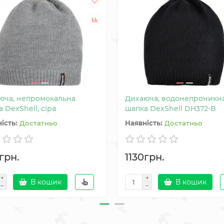
юча, непромокальна
Дихаюча, водонепроникн
 DexShell, сіра
шапка DexShell DH372-B
Достатньо
Достатньо
грн.
1130грн.
В кошик
В кошик