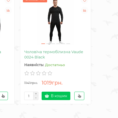
а
Чоловіча термобілизна Vaude
Рукавиці
0024 Black
Достатньо
1019грн.
921грн
1141грн.
В кошик