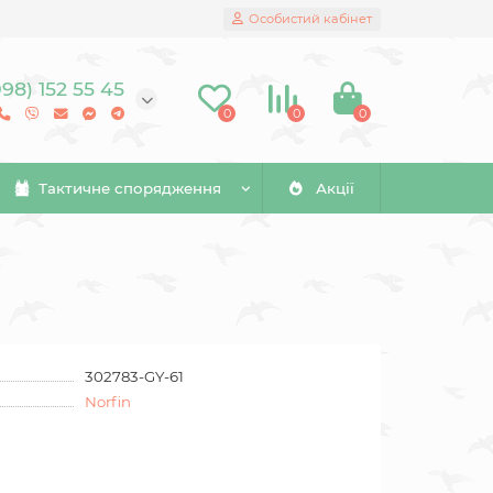
Особистий кабінет
098) 152 55 45
0
0
0
Тактичне спорядження
Акції
302783-GY-61
Norfin