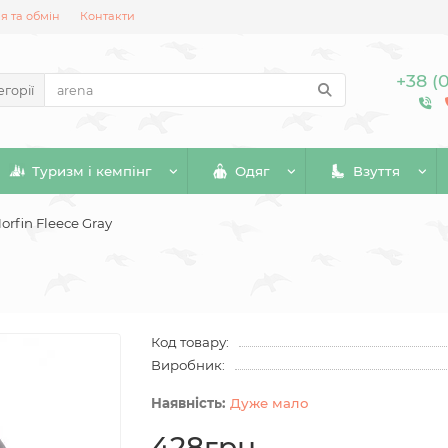
 та обмін
Контакти
+38 (
егорії
Туризм і кемпінг
Одяг
Взуття
rfin Fleece Gray
Код товару:
Виробник:
Дуже мало
428грн.