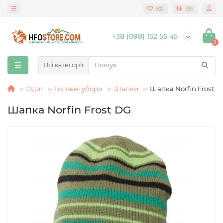
0
0
+38 (098) 152 55 45
0
Всі категорії
Одяг
Головні убори
Шапки
Шапка Norfin Frost D
Шапка Norfin Frost DG