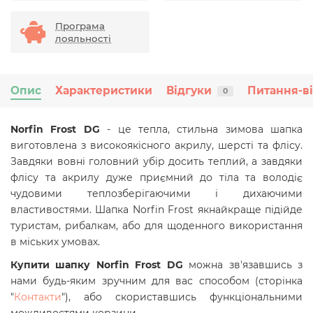
Програма
лояльності
Опис
Характеристики
Відгуки
Питання-в
0
Norfin Frost DG
- це тепла, стильна зимова шапка
виготовлена з високоякісного акрилу, шерсті та флісу.
Завдяки вовні головний убір досить теплий, а завдяки
флісу та акрилу дуже приємний до тіла та володіє
чудовими теплозберігаючими і дихаючими
властивостями. Шапка Norfin Frost якнайкраще підійде
туристам, рибалкам, або для щоденного використання
в міських умовах.
Купити шапку Norfin Frost DG
можна зв'язавшись з
нами будь-яким зручним для вас способом (сторінка
"
Контакти
"), або скориставшись функціональними