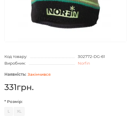
Код товару:
302772-DG-61
Виробник:
Norfin
Закінчився
331грн.
* Розмір:
L
XL