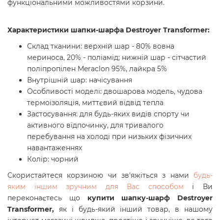
функціональними можливостями корзини.
Характеристики шапки-шарфа Destroyer Transformer:
Склад тканини: верхній шар - 80% вовна
мериноса, 20% - поліамід; нижній шар - сітчастий
поліпропілен Meraclon 95%, лайкра 5%
Внутрішній шар: начісування
Особливості моделі: двошарова модель, чудова
термоізоляція, миттєвий відвід тепла
Застосування: для будь-яких видів спорту чи
активного відпочинку, для тривалого
перебування на холоді при низьких фізичних
навантаженнях
Колір: чорний
Скористайтеся корзиною чи зв'яжіться з нами
будь-
яким іншим зручним для Вас способом
і Ви
переконаєтесь що
купити шапку-шарф Destroyer
Transformer,
як і будь-який інший товар, в нашому