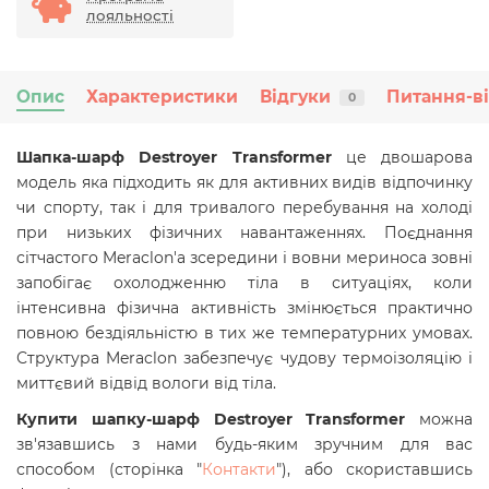
лояльності
Опис
Характеристики
Відгуки
Питання-в
0
Шапка-шарф Destroyer Transformer
це двошарова
модель яка підходить як для активних видів відпочинку
чи спорту, так і для тривалого перебування на холоді
при низьких фізичних навантаженнях. Поєднання
сітчастого Meraclon'а зсередини і вовни мериноса зовні
запобігає охолодженню тіла в ситуаціях, коли
інтенсивна фізична активність змінюється практично
повною бездіяльністю в тих же температурних умовах.
Структура Meraclon забезпечує чудову термоізоляцію і
миттєвий відвід вологи від тіла.
Купити ш
апку-шарф Destroyer Transformer
можна
зв'язавшись з нами будь-яким зручним для вас
способом
(сторінка "
Контакти
"),
або скориставшись