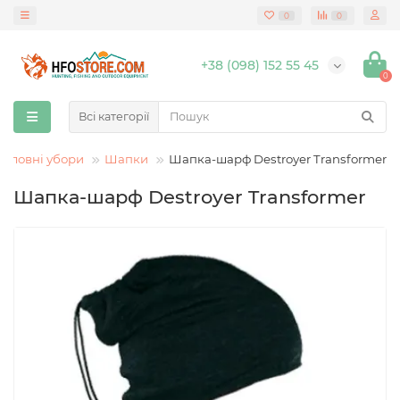
0
0
+38 (098) 152 55 45
0
Всі категорії
Головні убори
Шапки
Шапка-шарф Destroyer Transformer
Шапка-шарф Destroyer Transformer