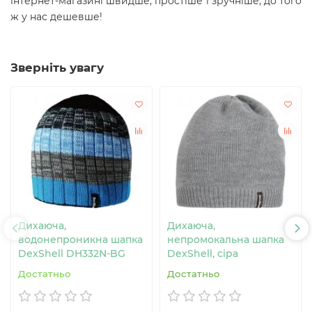
інтернет-магазині швидше, простіше і зручніше, до того
ж у нас дешевше!
Зверніть увагу
Дихаюча,
Дихаюча,
водонепроникна шапка
непромокальна шапка
DexShell DH332N-BG
DexShell, сіра
Достатньо
Достатньо