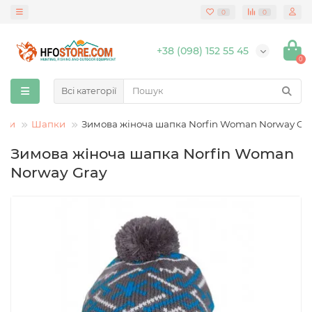
0
0
+38 (098) 152 55 45
0
Всі категорії
ори
Шапки
Зимова жіноча шапка Norfin Woman Norway Gr
Зимова жіноча шапка Norfin Woman
Norway Gray