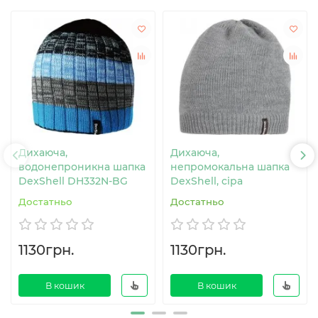
Дихаюча,
Дихаюча,
водонепроникна шапка
непромокальна шапка
DexShell DH332N-BG
DexShell, сіра
Достатньо
Достатньо
1130грн.
1130грн.
В кошик
В кошик