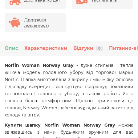
Доставка 1-3 дні
Післяплата
Програма
лояльності
Опис
Характеристики
Відгуки
Питання-в
0
Norfin Woman Norway Gray
- дуже стильна і тепла
жіноча модель головного убору від торгової марки
Norfin. Шапка виготовлена з акрилу і має м'яку флісову
підкладку всередині, яка суттєво покращує показники
теплоізоляції головного убору, а також робить його
носіння більш комфортним. Щільно прилягаючи до
голови, Norway Women забезпечує відмінний захист від
холоду та вітру.
Купити шапку Norfin Woman Norway Gray
можна
зв'язавшись з нами будь-яким зручним для вас