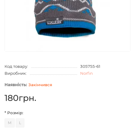
Код товару:
305755-61
Виробник:
Norfin
Закінчився
180грн.
* Розмір:
M
L