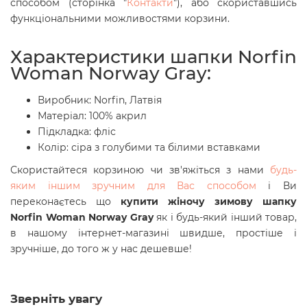
способом (сторінка "
Контакти
"), або скориставшись
функціональними можливостями корзини.
Характеристики шапки
Norfin
Woman Norway Gray
:
Виробник: Norfin, Латвія
Матеріал:
100% акрил
Підкладка: фліс
Колір: сіра з голубими та білими вставками
Скористайтеся корзиною чи зв'яжіться з нами
будь-
яким іншим зручним для Вас способом
і Ви
переконаєтесь що
купити жіночу зимову шапку
Norfin Woman Norway Gray
як і будь-який інший товар,
в нашому інтернет-магазині швидше, простіше і
зручніше, до того ж у нас дешевше!
Зверніть увагу