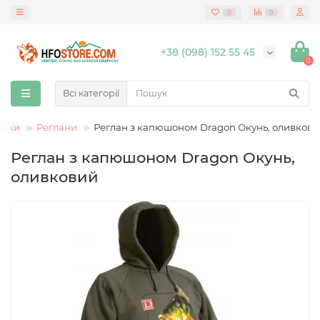
0
0
+38 (098) 152 55 45
0
Всі категорії
очки
Реглани
Реглан з капюшоном Dragon Окунь, оливков
Реглан з капюшоном Dragon Окунь,
оливковий