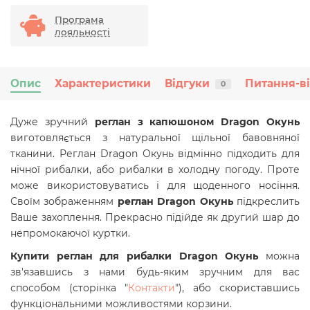
Програма
лояльності
Опис
Характеристики
Відгуки
Питання-в
0
Дуже зручний
реглан з капюшоном Dragon Окунь
виготовляється з натуральної щільної бавовняної
тканини. Реглан Dragon Окунь відмінно підходить для
нічної рибалки, або рибалки в холодну погоду. Проте
може використовуватись і для щоденного носіння.
Своїм зображенням
реглан Dragon Окунь
підкреслить
Ваше захоплення.
Прекрасно підійде як другий шар до
непромокаючої куртки.
Купити реглан для рибалки Dragon Окунь
можна
зв'язавшись з нами будь-яким зручним для вас
способом (сторінка "
Контакти
"), або скориставшись
функціональними можливостями корзини.