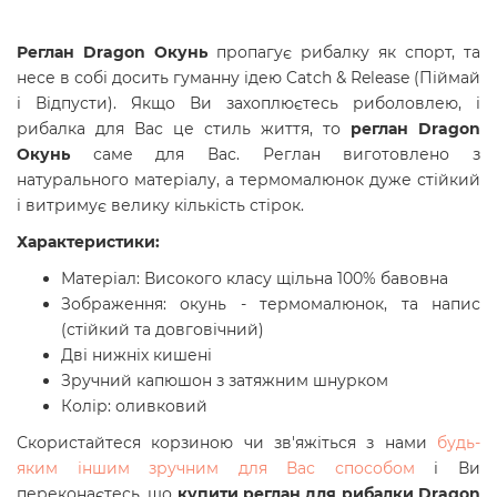
Реглан Dragon Окунь
пропагує рибалку як спорт, та
несе в собі досить гуманну ідею Catch & Release (Піймай
і Відпусти). Якщо Ви захоплюєтесь риболовлею, і
рибалка для Вас це стиль життя, то
реглан Dragon
Окунь
саме для Вас. Реглан виготовлено з
натурального матеріалу, а термомалюнок дуже стійкий
і витримує велику кількість стірок.
Характеристики:
Матеріал: Високого класу щільна 100% бавовна
Зображення: окунь - термомалюнок, та напис
(стійкий та довговічний)
Дві нижніх кишені
Зручний капюшон з затяжним шнурком
Колір: оливковий
Скористайтеся корзиною чи зв'яжіться з нами
будь-
яким іншим зручним для Вас способом
і Ви
переконаєтесь, що
купити
реглан для рибалки
Dragon