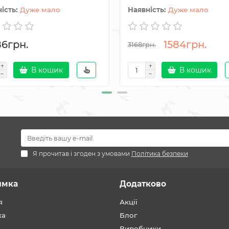
Дуже мало
Дуже мало
86грн.
1584грн.
3168грн.
В кошик
В кошик
Я прочитав і згоден з умовами
Політика безпеки
имка
Додатково
я
Акції
ка
Блог
Виробники