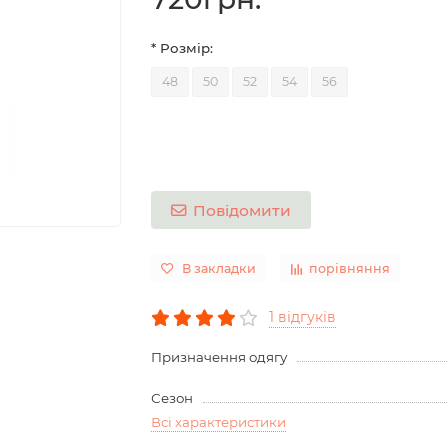
* Розмір:
48
50
52
54
56
Повідомити
В закладки
порівняння
1 відгуків
Призначення одягу
Сезон
Всі характеристики