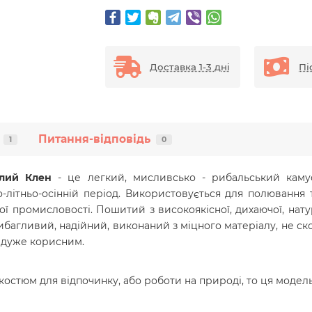
Доставка 1-3 дні
Пі
Питання-відповідь
1
0
тлий Клен
- це легкий, мисливсько - рибальський кам
літньо-осінній період. Використовується для полювання т
ої промисловості.
Пошитий з високоякісної, дихаючої, нату
багливий, надійний, виконаний з міцного матеріалу, не с
 дуже корисним.
остюм для відпочинку, або роботи на природі, то ця модель