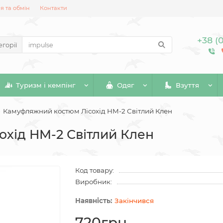
 та обмін
Контакти
+38 (
егорії
Туризм і кемпінг
Одяг
Взуття
Камуфляжний костюм Лісохід HM-2 Світлий Клен
хід HM-2 Світлий Клен
Код товару:
Виробник:
Закінчився
720грн.