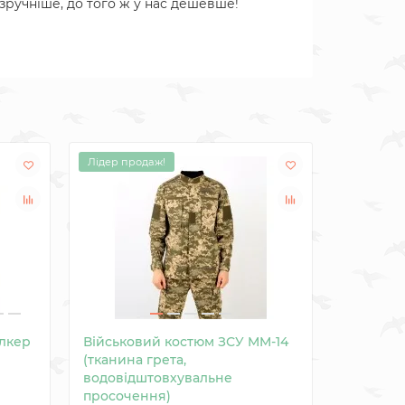
 зручніше, до того ж у нас дешевше!
Лідер продаж!
Знижка: -
лкер
Військовий костюм ЗСУ MM-14
Камуфля
(тканина грета,
Татарськ
водовідштовхувальне
просочення)