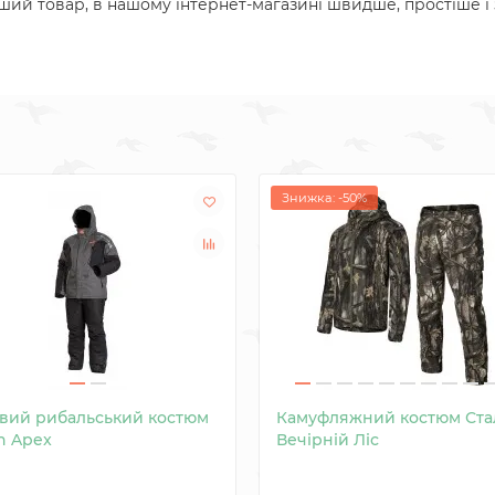
інший товар, в нашому інтернет-магазині швидше, простіше і
Знижка: -50%
вий рибальський костюм
Камуфляжний костюм Ста
n Apex
Вечірній Ліс