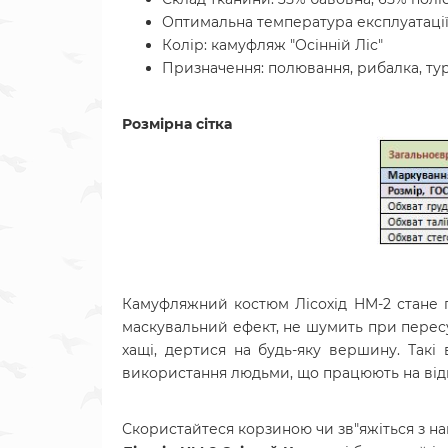
Оптимальна температура експлуатації:
Колір: камуфляж "Осінній Ліс"
Призначення: полювання, рибалка, тури
Розмірна сітка
Камуфляжний костюм Лісохід HM-2 стане га
маскувальний ефект, не шумить при пересув
хащі, дертися на будь-яку вершину. Так
використання людьми, що працюють на відкрит
Скористайтеся корзиною чи зв"яжіться з н