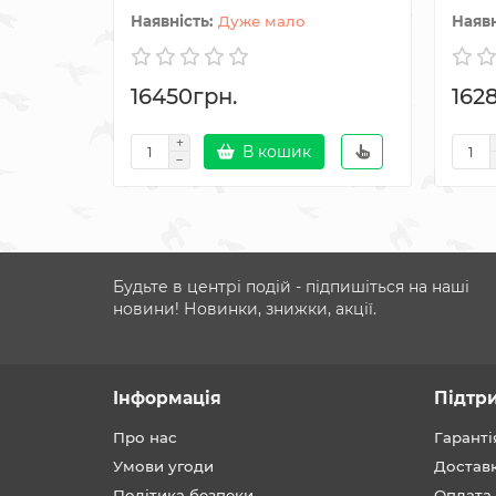
Дуже мало
16450грн.
162
В кошик
Будьте в центрі подій - підпишіться на наші
новини! Новинки, знижки, акції.
Інформація
Підтр
Про нас
Гаранті
Умови угоди
Достав
Політика безпеки
Оплата