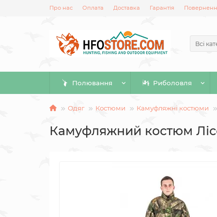
Про нас
Оплата
Доставка
Гарантія
Повернення
Всі кат
Полювання
Риболовля
Одяг
Костюми
Камуфляжні костюми
Камуфляжний костюм Лісо