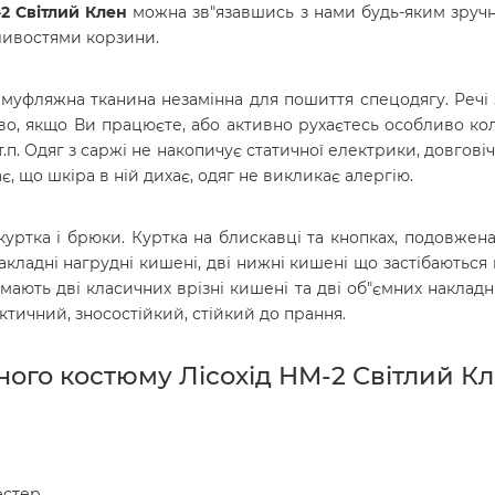
2 Світлий Клен
можна зв"язавшись з нами будь-яким зручн
ивостями корзини.
уфляжна тканина незамінна для пошиття спецодягу. Речі 
иво, якщо Ви працюєте, або активно рухаєтесь особливо к
 т.п. Одяг з саржі не накопичує статичної електрики, довговіч
є, що шкіра в ній дихає, одяг не викликає алергію.
куртка і брюки. Куртка на блискавці та кнопках, подовже
акладні нагрудні кишені, дві нижні кишені що застібаються
 мають дві класичних врізні кишені та дві об"ємних наклад
ктичний, зносостійкий, стійкий до прання.
го костюму Лісохід HM-2 Світлий Кл
естер