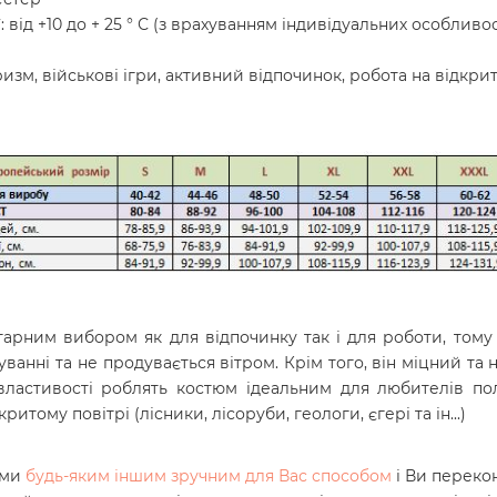
 від +10 до + 25 ° С (з врахуванням індивідуальних особлив
зм, військові ігри, активний відпочинок, робота на відкри
рним вибором як для відпочинку так і для роботи, тому 
анні та не продувається вітром. Крім того, він міцний та н
і властивості роблять костюм ідеальним для любителів п
ому повітрі (лісники, лісоруби, геологи, єгері та ін...)
ами
будь-яким іншим зручним для Вас способом
і Ви переко