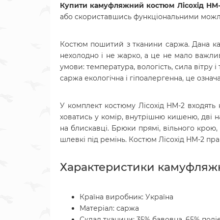
Купити камуфляжний костюм Лісохід HM-
або скориставшись функціональними можл
Костюм пошитий з тканини саржа. Дана кам
нехолодно і не жарко, а це не мало важл
умови: температура, вологість, сила вітру і
саржа екологічна і гіпоалергенна, це означа
У комплект костюму Лісохід HM-2 входять 
ховатись у комір, внутрішню кишеню, дві н
на блискавці. Брюки прямі, вільного крою,
шлевкі під ремінь. Костюм Лісохід HM-2 пра
Характеристики камуфляжно
Країна виробник: Україна
Матеріал: саржа
Склад тканини: 35% бавовна, 65% полі