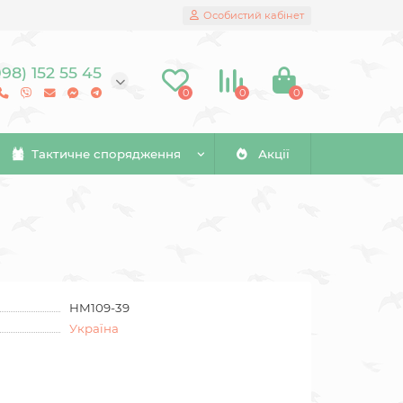
Особистий кабінет
098) 152 55 45
0
0
0
Тактичне спорядження
Акції
HM109-39
Україна