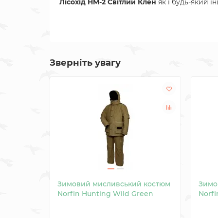
Лісохід HM-2 Світлий Клен
як і будь-який 
Зверніть увагу
Зимовий мисливський костюм
Зимо
Norfin Hunting Wild Green
Norfi