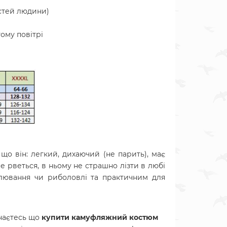
остей людини)
тому повітрі
що він: легкий, дихаючий (не парить), має
е рветься, в ньому не страшно лізти в любі
олювання чи риболовлі та практичним для
наєтесь що
купити камуфляжний костюм