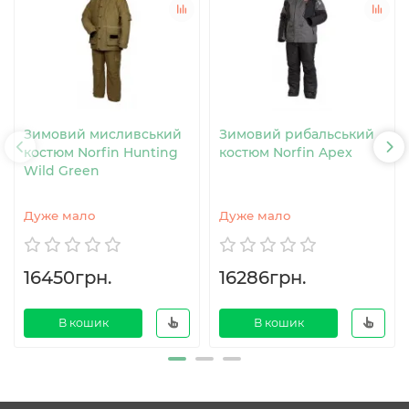
Зимовий мисливський
Зимовий рибальський
костюм Norfin Hunting
костюм Norfin Apex
Wild Green
Дуже мало
Дуже мало
16450грн.
16286грн.
В кошик
В кошик