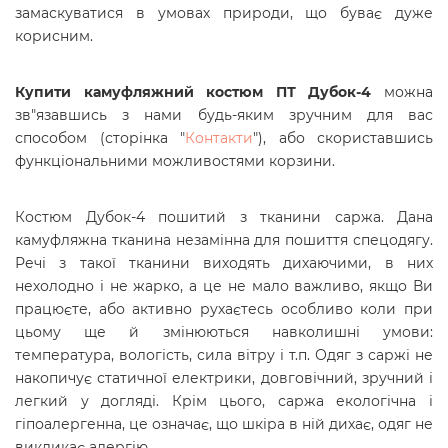
замаскуватися в умовах природи, що буває дуже
корисним.
Купити камуфляжний костюм ПТ Дубок-4
можна
зв"язавшись з нами будь-яким зручним для вас
способом (сторінка "
Контакти
"), або скориставшись
функціональними можливостями корзини.
Костюм Дубок-4 пошитий з тканини саржа. Дана
камуфляжна тканина незамінна для пошиття спецодягу.
Речі з такої тканини виходять дихаючими, в них
нехолодно і не жарко, а це не мало важливо, якщо Ви
працюєте, або активно рухаєтесь особливо коли при
цьому ще й змінюються навколишні умови:
температура, вологість, сила вітру і т.п. Одяг з саржі не
накопичує статичної електрики, довговічний, зручний і
легкий у догляді. Крім цього, саржа екологічна і
гіпоалергенна, це означає, що шкіра в ній дихає, одяг не
викликає алергію.