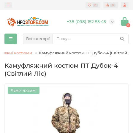
0
0
+38 (098) 152 55 45
0
Всі категорії
фляжні костюми
Камуфляжний костюм ПТ Дубок-4 (Світлий Лі
Камуфляжний костюм ПТ Дубок-4
(Світлий Ліс)
Лідер продаж!