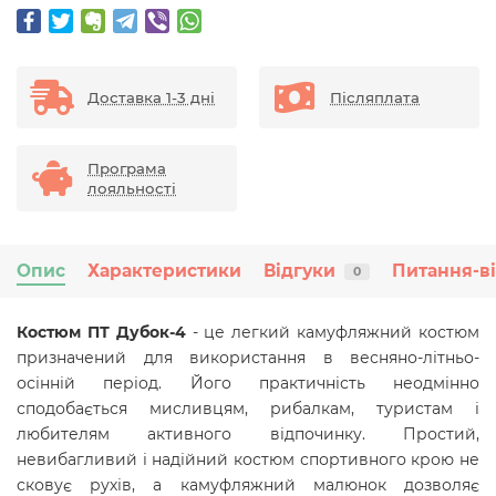
Доставка 1-3 дні
Післяплата
Програма
лояльності
Опис
Характеристики
Відгуки
Питання-в
0
Костюм ПТ Дубок-4
- це легкий камуфляжний костюм
призначений для використання в весняно-літньо-
осінній період. Його практичність неодмінно
сподобається мисливцям, рибалкам, туристам і
любителям активного відпочинку. Простий,
невибагливий і надійний костюм спортивного крою не
сковує рухів, а камуфляжний малюнок дозволяє