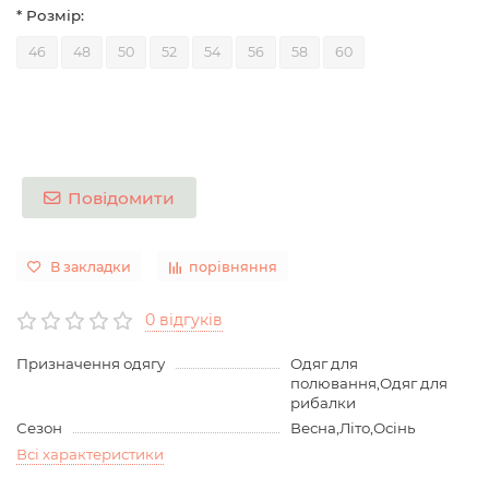
* Розмір:
46
48
50
52
54
56
58
60
Повідомити
В закладки
порівняння
0 відгуків
Призначення одягу
Одяг для
полювання,Одяг для
рибалки
Сезон
Весна,Літо,Осінь
Всі характеристики