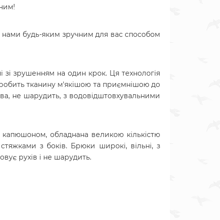
ним!
 нами будь-яким зручним для вас способом
і зі зрушенням на один крок. Ця технологія
а робить тканину м'якішою та приємнішою до
лива, не шарудить, з водовідштовхувальними
 і капюшоном, обладнана великою кількістю
а стяжками з боків. Брюки широкі, вільні, з
вує рухів і не шарудить.