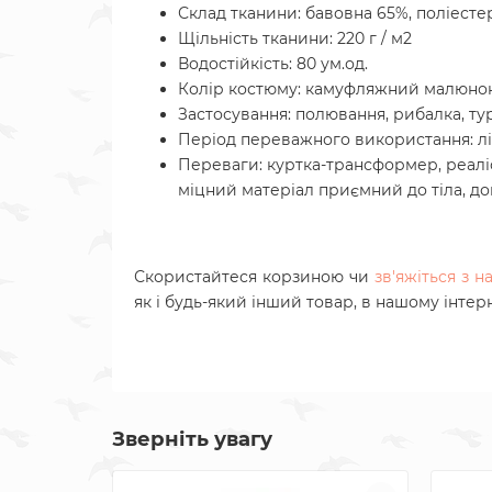
Склад тканини: бавовна 65%, поліесте
Щільність тканини: 220 г / м2
Водостійкість: 80 ум.од.
Колір костюму: камуфляжний малюно
Застосування: полювання, рибалка, ту
Період переважного використання: літо
Переваги: куртка-трансформер, реалі
міцний матеріал приємний до тіла, до
Скористайтеся корзиною чи
зв'яжіться з 
як і будь-який інший товар, в нашому інтер
Зверніть увагу