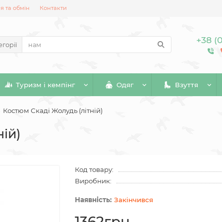
 та обмін
Контакти
+38 (
егорії
Туризм і кемпінг
Одяг
Взуття
Костюм Скаді Жолудь (літній)
ній)
Код товару:
Виробник:
Закінчився
1362грн.