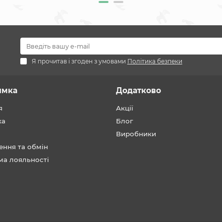
Я прочитав і згоден з умовами
Політика безпеки
имка
Додатково
я
Акції
ка
Блог
Виробники
ення та обмін
ма лояльності