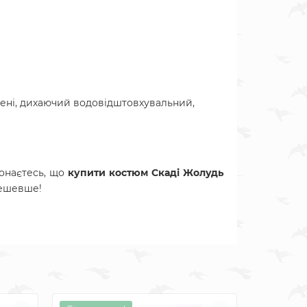
ені, дихаючий водовідштовхувальний,
онаєтесь, що
купити
костюм
Скаді Жолудь
дешевше!