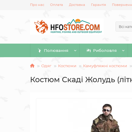
Про нас
Оплата
Доставка
Гарантія
Повернення
Всі кат
Полювання
Риболовля
Одяг
Костюми
Камуфляжні костюми
Костюм Скаді Жолудь (літ