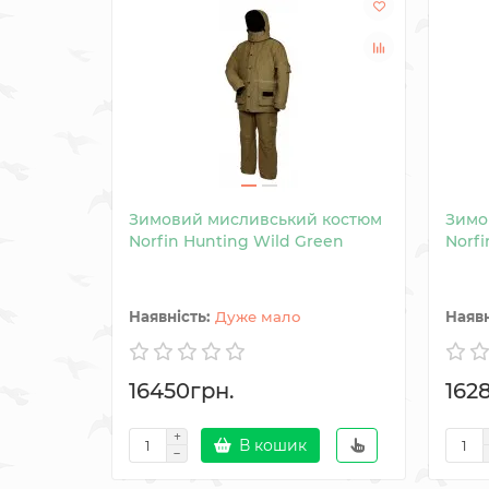
Зимовий мисливський костюм
Зимо
Norfin Hunting Wild Green
Norfi
Дуже мало
16450грн.
162
В кошик