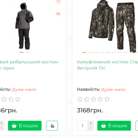
вий рибальський костюм
Камуфляжний костюм Ста
n Apex
Вечірній Ліс
Дуже мало
Дуже мало
86грн.
3168грн.
В кошик
В кошик