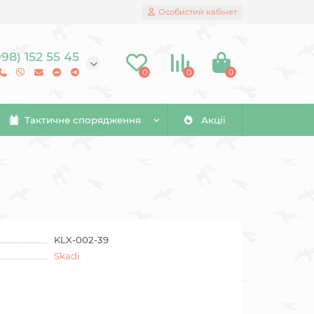
Особистий кабінет
098) 152 55 45
0
0
0
Тактичне спорядження
Акції
KLX-002-39
Skadi