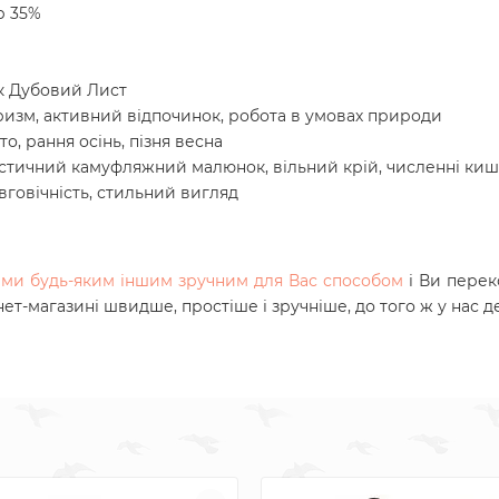
р 35%
к Дубовий Лист
ризм, активний відпочинок, робота в умовах природи
, рання осінь, пізня весна
стичний камуфляжний малюнок, вільний крій, численні киш
вговічність, стильний вигляд
нами будь-яким іншим зручним для Вас способом
і Ви перек
нет-магазині швидше, простіше і зручніше, до того ж у нас 