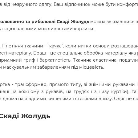
в від незручного одягу, Ваш відпочинок може бути комфорт
олювання та риболовлі Скаді
Жолудь
можна зв'язавшись з
 функціональними можливостями корзини.
Плетіння тканини - "качка", коли нитки основи розташован
ності матеріалу. Браш - це спеціальна обробка матеріалу як
 приємний гриф і бархатистість. Тканина еластична, подат
м маскувальним забарвленням під місцевість.
уртка - трансформер, прямого типу, зі знімними рукавами
шені на кожному з рукавів, на грудях і з низу куртки
), т
та двома накладними кишенями і стяжками внизу. Одяг не ско
Скаді Жолудь