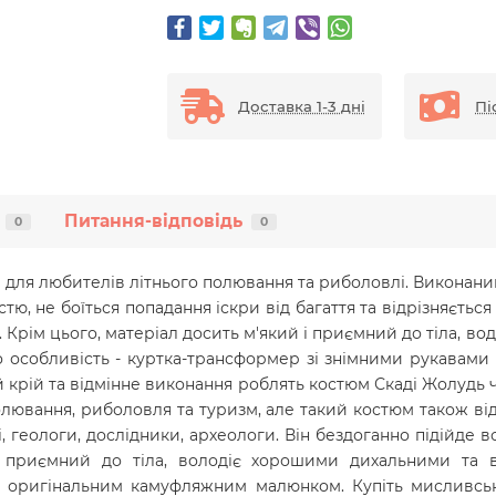
Доставка 1-3 дні
Пі
Питання-відповідь
0
0
для любителів літнього полювання та риболовлі. Виконаний
стю, не боїться попадання іскри від багаття та відрізняєт
 Крім цього, матеріал досить м'який і приємний до тіла, в
особливість - куртка-трансформер зі знімними рукавами
ий крій та відмінне виконання роблять костюм Скаді Жолудь
лювання, риболовля та туризм, але такий костюм також від
, геологи, дослідники, археологи. Він бездоганно підійде 
 приємний до тіла, володіє хорошими дихальними та 
та оригінальним камуфляжним малюнком. Купіть мисливсь