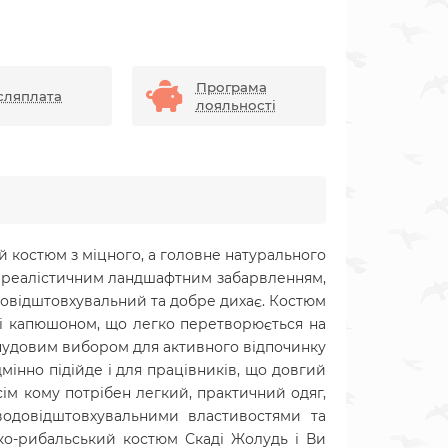
Програма
сляплата
лояльності
 костюм з міцного, а головне натурального
ься реалістичним ландшафтним забарвленням,
одовідштовхувальний та добре дихає. Костюм
 і капюшоном, що легко перетворюється на
 чудовим вибором для активного відпочинку
мінно підійде і для працівників, що довгий
всім кому потрібен легкий, практичний одяг,
водовідштовхувальними властивостями та
ко-рибальський костюм Скаді Жолудь і Ви