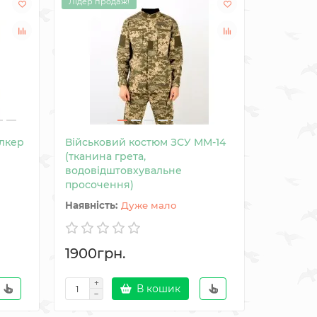
Лідер продаж!
лкер
Військовий костюм ЗСУ MM-14
Камуфля
(тканина грета,
Татарськ
водовідштовхувальне
просочення)
Дуже мало
1900грн.
3168гр
В кошик