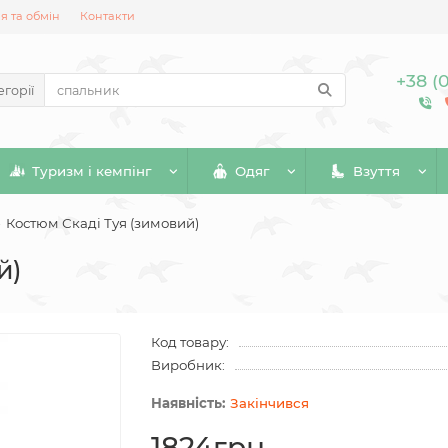
 та обмін
Контакти
+38 (
егорії
Туризм і кемпінг
Одяг
Взуття
Костюм Скаді Туя (зимовий)
й)
Код товару:
Виробник:
Закінчився
1824грн.