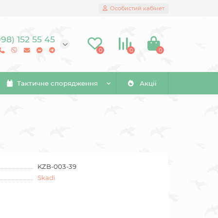
Особистий кабінет
098) 152 55 45
0
0
0
Тактичне спорядження
Акції
KZB-003-39
Skadi