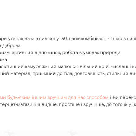
ри утеплювача з силікону 150, напівкомбінезон - 1 шар з сил
к Діброва
ризм, активний відпочинок, робота в умовах природи
има
алістичний камуфляжний малюнок, вільний крій, численні к
ий матеріал, приємний до тіла, довговічність, стильний ви
нами будь-яким іншим зручним для Вас способом
і Ви перек
нтернет-магазині швидше, простіше і зручніше, до того ж у 