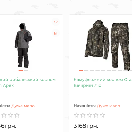
вий рибальський костюм
Камуфляжний костюм Ста
n Apex
Вечірній Ліс
Дуже мало
Дуже мало
86грн.
3168грн.