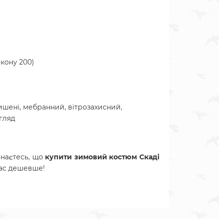
ікону 200)
ишені, мебранний, вітрозахисний,
гляд
онаєтесь, що
купити зимовий
костюм
Скаді
нас дешевше!