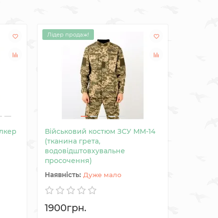
Лідер продаж!
лкер
Військовий костюм ЗСУ MM-14
Камуфля
(тканина грета,
Татарськ
водовідштовхувальне
просочення)
Дуже мало
1900грн.
3168гр