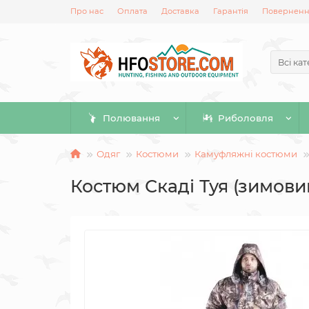
Про нас
Оплата
Доставка
Гарантія
Повернення
Всі кат
Полювання
Риболовля
Одяг
Костюми
Камуфляжні костюми
Костюм Скаді Туя (зимови