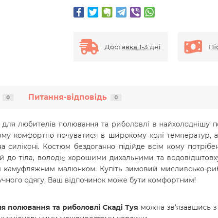
Доставка 1-3 дні
Пі
Питання-відповідь
0
0
для любителів полювання та риболовлі в найхолоднішу п
ьому
комфортно
почуватися в широкому колі температур, а
на силіконі. Костюм бездоганно підійде всім кому потріб
й до тіла, володіє хорошими дихальними та водовідштовх
м камуфляжним малюнком. Купіть зимовий мисливсько-риб
ручного одягу, Ваш відпочинок може бути комфортним!
я полювання та риболовлі Скаді
Туя
можна зв'язавшись з