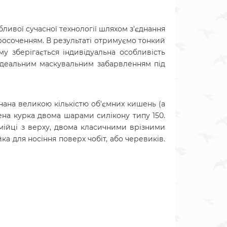
ливої сучасної технології шляхом з'єднання
росоченням. В результаті отримуємо тонкий
 зберігається індивідуальна особливість
 ідеальним маскувальним забарвленням під
нана великою кількістю об'ємних кишень (
а
лена курка двома шарами силікону типу 150.
мійці з верху, двома класичними врізними
а для носіння поверх чобіт, або черевиків.