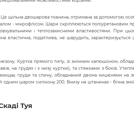
 функціональними можливостями корзини.
 Це щільна двошарова тканина, отримана за допомогою особ
алом - мікрофлісом. Шари скріплюються поліуретановим п
овхувальними і теплозахисними властивостями. При цьому
ина еластична, податлива, не шарудить, характеризується
інезону. Куртка прямого типу, зі знімним капюшоном, облад
вів, на грудях і з низу куртки
), та стяжками з боків. Утеп
захищає груди та спину, обладнаний двома кишенями на з
дним шаром силікону 200. Внизу на штанинах - бічна змійк
каді Туя