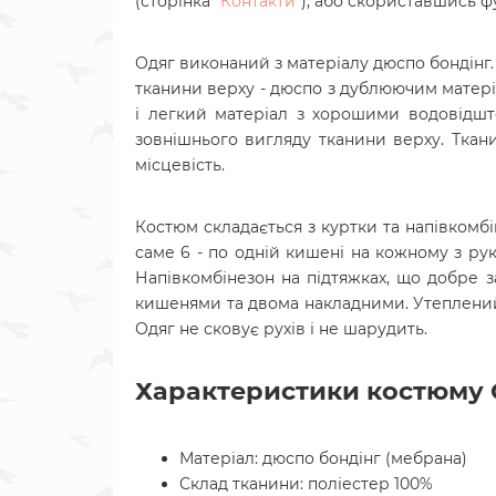
(сторінка "
Контакти
"), або скориставшись
Одяг виконаний з матеріалу дюспо бондінг.
тканини верху - дюспо з дублюючим матері
і легкий матеріал з хорошими водовідшт
зовнішнього вигляду тканини верху. Ткан
місцевість.
Костюм складається з куртки та напівкомб
саме 6 - по одній кишені на кожному з рука
Напівкомбінезон на підтяжках, що добре 
кишенями та двома накладними. Утеплений о
Одяг не сковує рухів і не шарудить.
Характеристики костюму С
Матеріал: дюспо бондінг (мебрана)
Склад тканини: поліестер 100%