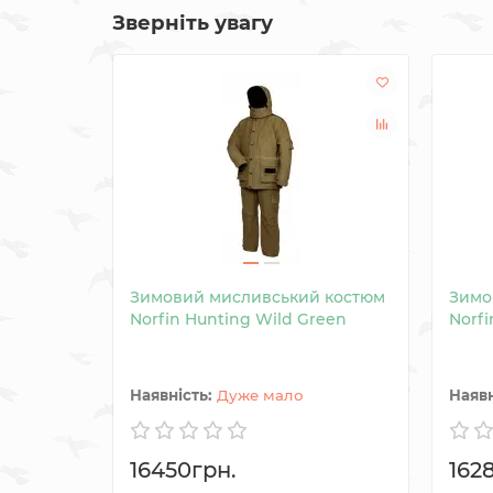
Зверніть увагу
Зимовий мисливський костюм
Зимо
Norfin Hunting Wild Green
Norfi
Дуже мало
16450грн.
162