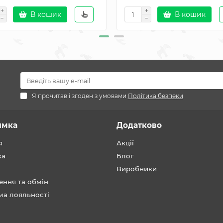
В кошик
В кошик
Я прочитав і згоден з умовами
Політика безпеки
имка
Додатково
я
Акції
ка
Блог
Виробники
ення та обмін
ма лояльності