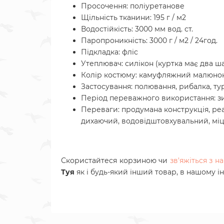
Просочення: поліуретанове
Щільність тканини: 195 г / м2
Водостійкість: 3000 мм вод. ст.
Паропроникність: 3000 г / м2 / 24год.
Підкладка: фліс
Утеплювач: силікон (куртка має два ша
Колір костюму: камуфляжний малюно
Застосування: полювання, рибалка, ту
Період переважного використання: з
Переваги: продумана конструкція, ре
дихаючий, водовідштовхувальний, міцн
Скористайтеся корзиною чи
зв'яжіться з 
Туя
як і будь-який інший товар, в нашому і