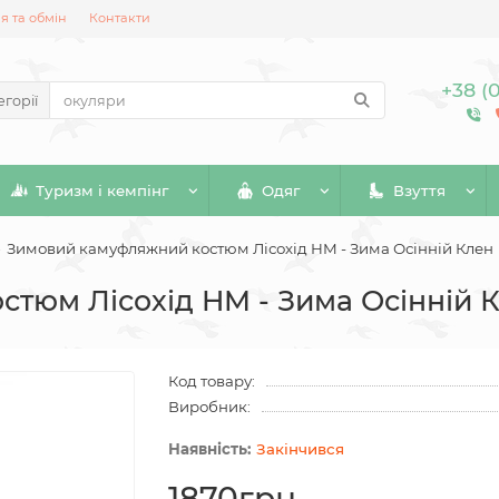
 та обмін
Контакти
+38 (
егорії
Туризм і кемпінг
Одяг
Взуття
Зимовий камуфляжний костюм Лісохід HM - Зима Осінній Клен
тюм Лісохід HM - Зима Осінній 
Код товару:
Виробник:
Закінчився
1870грн.