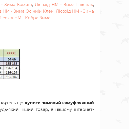
M - Зима Камиш
,
Лісохід HM - Зима Піксель
,
д HM - Зима Осінній Клен
,
Лісохід HM - Зима
Лісохід HM - Кобра Зима
.
онаєтесь що
купити зимовий камуфляжний
будь-який інший товар, в нашому інтернет-