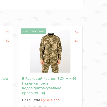
Лідер продаж!
лкер
Військовий костюм ЗСУ MM-14
Камуфля
(тканина грета,
Татарськ
водовідштовхувальне
просочення)
Дуже мало