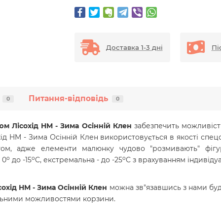
Доставка 1-3 дні
Пі
Питання-відповідь
0
0
 Лісохід HM - Зима Осінній Клен
забезпечить можливіст
ід HM - Зима Осінній Клен використовується в якості спец
том, адже елементи малюнку чудово "розмивають" фіг
о
о
о
 0
до -15
C, екстремальна - до -25
C з врахуванням індивід
хід HM - Зима Осінній Клен
можна зв"язавшись з нами буд
альними можливостями корзини.