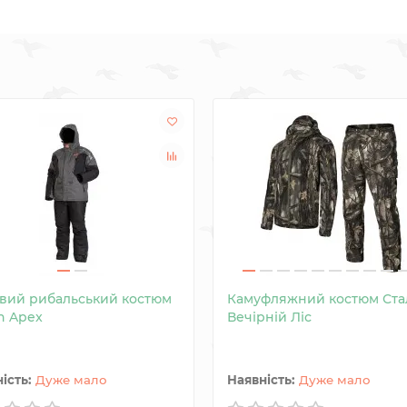
вий рибальський костюм
Камуфляжний костюм Ста
n Apex
Вечірній Ліс
Дуже мало
Дуже мало