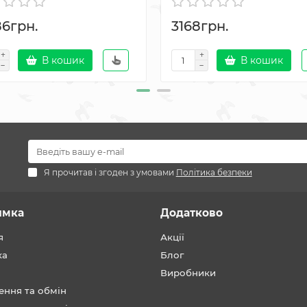
86грн.
3168грн.
В кошик
В кошик
Я прочитав і згоден з умовами
Політика безпеки
имка
Додатково
я
Акції
ка
Блог
Виробники
ення та обмін