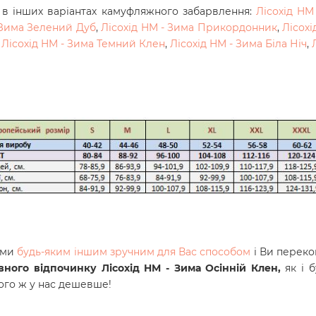
 в інших варіантах камуфляжного забарвлення:
Лісохід H
 Зима Зелений Дуб
,
Лісохід HM - Зима Прикордонник
,
Лісохі
,
Лісохід HM - Зима Темний Клен
,
Лісохід HM - Зима Біла Ніч
,
ами
будь-яким іншим зручним для Вас способом
і Ви перек
ивного відпочинку
Лісохід HM - Зима Осінній Клен
,
як і 
того ж у нас дешевше!