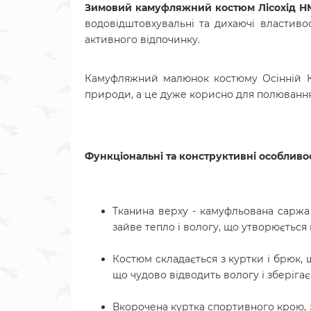
Зимовий камуфляжний костюм Лісохід HM
водовідштовхувальні та дихаючі властиво
активного відпочинку.
Камуфляжний малюнок костюму Осінній 
природи, а це дуже корисно для полювання
Функціональні та конструктивні особлив
Тканина верху - камуфльована саржа щі
зайве тепло і вологу, що утворюється
Костюм складається з куртки і брюк, 
що чудово відводить вологу і зберіга
Вкорочена куртка спортивного крою, 