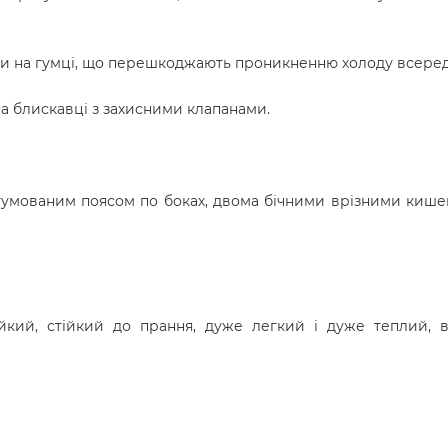
и на гумці, що
перешкоджають проникненню холоду всере
на блискавці з захисними клапанами.
гумованим поясом по боках, двома бічними врізними киш
йкий, стійкий до прання, дуже легкий і дуже теплий, в