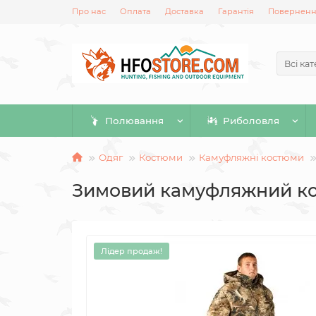
Про нас
Оплата
Доставка
Гарантія
Повернення
Всі кат
Полювання
Риболовля
Одяг
Костюми
Камуфляжні костюми
Зимовий камуфляжний кос
Лідер продаж!