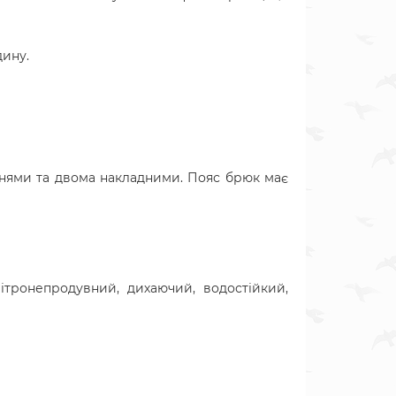
дину
.
енями та двома накладними. Пояс брюк має
ітронепродувний, дихаючий, водостійкий,