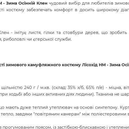
 - Зима Осінній Клен
чудовий вибір для любителів зимов
сті костюму забезпечать комфорт в досить широкому діа
Клен -
імітує листя, гілки та стовбури дерев, що зробит
, риболовлі чи єгерської служби.
ості зимового камуфляжного костюму
Лісохід HM - Зима Ос
льністю 240 г / м.кв. (склад: 35% х/б, 65% п/е) - міцна, в
 при ходьбі або інших активних діях людини).
Тканина не шар
що мають дуже теплий утеплювач на основі синтепону. Курт
є тепло, завдяки "повітряним камерам" між поліестеровими
з прогумованим поясом, із застібкою-блискавкою і утеплен