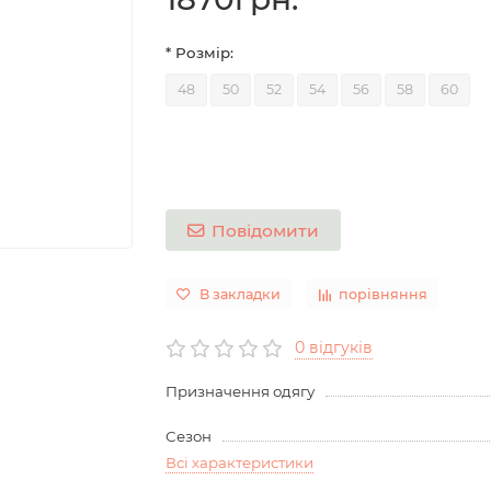
* Розмір:
48
50
52
54
56
58
60
Повідомити
В закладки
порівняння
0 відгуків
Призначення одягу
Сезон
Всі характеристики