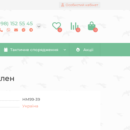
Особистий кабінет
098) 152 55 45
0
0
0
Тактичне спорядження
Акції
Клен
HM99-39
Україна