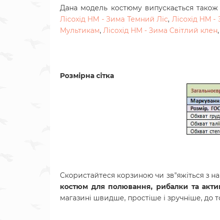
Дана модель костюму випускається також
Лісохід HM - Зима Темний Ліс
,
Лісохід HM -
Мультикам
,
Лісохід HM - Зима Світлий клен
Розмірна сітка
Скористайтеся корзиною чи зв"яжіться з н
костюм для полювання, рибалки та акт
магазині швидше, простіше і зручніше, до 