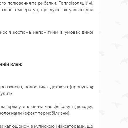
ого полювання та рибалки
.
Теплоізоляційні,
пазоні температур, що дуже актуально для
ь носія костюма непомітним в умовах дикої
інній Клен
:
ітрозахисна, водостійка, дихаюча (пропускає
удить.
ка, крім утеплювача має флісову підкладку,
 волокнами (ефект термобілизни).
им капюшоном з кулискою і фіксаторами, що