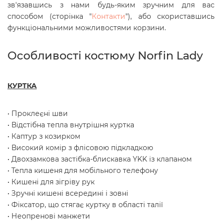
зв'язавшись з нами будь-яким зручним для вас
способом (сторінка "
Контакти
"), або скориставшись
функціональними можливостями корзини.
Особливості костюму Norfin Lady
КУРТКА
• Проклеєні шви
• Відстібна тепла внутрішня куртка
• Каптур з козирком
• Високий комір з флісовою підкладкою
• Двохзамкова застібка-блискавка YKK із клапаном
• Тепла кишеня для мобільного телефону
• Кишені для зігріву рук
• Зручні кишені всередині і зовні
• Фіксатор, що стягає куртку в області талії
• Неопренові манжети