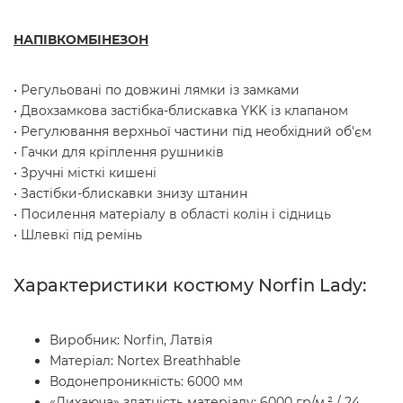
НАПІВКОМБІНЕЗОН
• Регульовані по довжині лямки із замками
• Двохзамкова застібка-блискавка YKK із клапаном
• Регулювання верхньої частини під необхідний об'єм
• Гачки для кріплення рушників
• Зручні місткі кишені
• Застібки-блискавки знизу штанин
• Посилення матеріалу в області колін і сідниць
• Шлевкі під ремінь
Характеристики костюму Norfin Lady:
Виробник: Norfin, Латвія
Матеріал: Nortex Breathhable
Водонепроникність: 6000 мм
«Дихаюча» здатність матеріалу: 6000 гр/м.² / 24