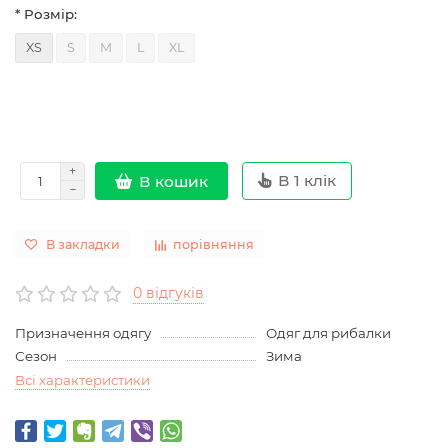
* Розмір:
XS
S
M
L
XL
В 1 клік
В кошик
В закладки
порівняння
0 відгуків
Призначення одягу
Одяг для рибалки
Сезон
Зима
Всі характеристики