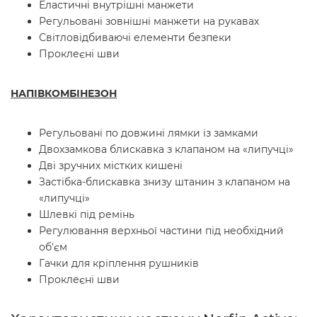
Еластичні внутрішні манжети
Регульовані зовнішні манжети на рукавах
Світловідбиваючі елементи безпеки
Проклеєні шви
НАПІВКОМБІНЕЗОН
Регульовані по довжині лямки із замками
Двохзамкова блискавка з клапаном на «липучці»
Дві зручних містких кишені
Застібка-блискавка знизу штанин з клапаном на
«липучці»
Шлевкі під ремінь
Регулювання верхньої частини під необхідний
об'єм
Гачки для кріплення рушників
Проклеєні шви