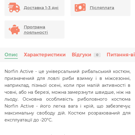
Доставка 1-3 дні
Післяплата
Програма
лояльності
Опис
Характеристики
Відгуки
Питання-в
0
Norfin Active - це універсальний рибальський костюм,
призначений для ловлі риби взимку і в міжсезонні,
наприклад, пізньої осені, коли при малій активності в
човні, або на березі, можна замерзнути швидше, ніж на
льоду. Основна особливість риболовного костюма
Norfin Active - його легка вага і крій, що забезпечує
максимальну свободу дій. Костюм розрахований для
експлуатації до -20°С.