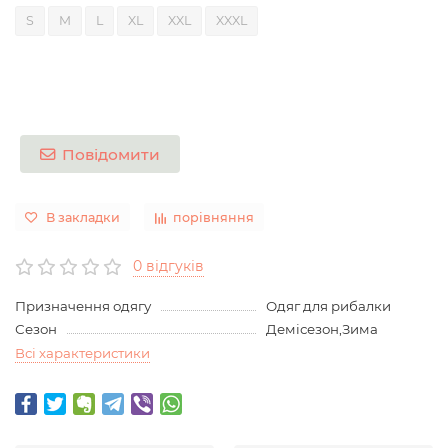
S
M
L
XL
XXL
XXXL
Повідомити
В закладки
порівняння
0 відгуків
Призначення одягу
Одяг для рибалки
Сезон
Демісезон,Зима
Всі характеристики