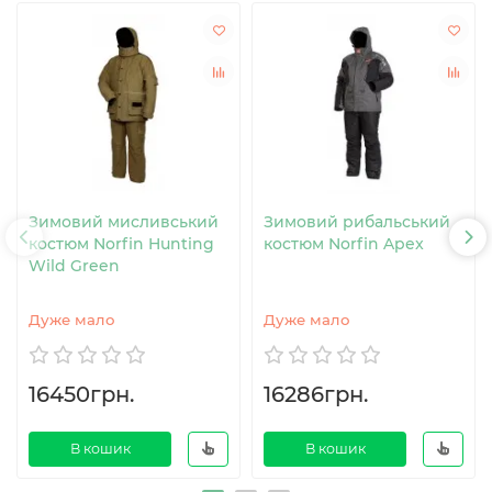
Зимовий мисливський
Зимовий рибальський
костюм Norfin Hunting
костюм Norfin Apex
Wild Green
Дуже мало
Дуже мало
16450грн.
16286грн.
В кошик
В кошик