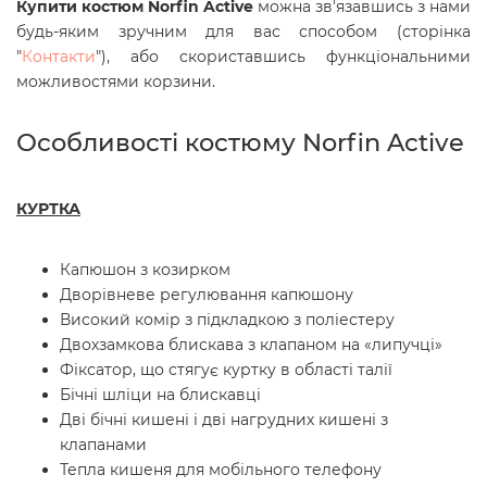
Купити костюм Norfin Active
можна зв'язавшись з нами
будь-яким зручним для вас способом (сторінка
"
Контакти
"), або скориставшись функціональними
можливостями корзини.
Особливості костюму Norfin Active
КУРТКА
Капюшон з козирком
Дворівневе регулювання капюшону
Високий комір з підкладкою з поліестеру
Двохзамкова блискава з клапаном на «липучці»
Фіксатор, що стягує куртку в області талії
Бічні шліци на блискавці
Дві бічні кишені і дві нагрудних кишені з
клапанами
Тепла кишеня для мобільного телефону