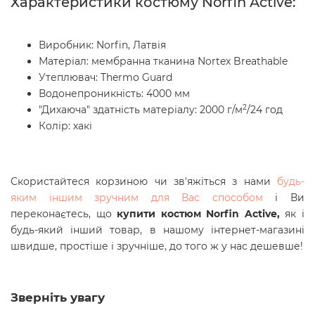
Характеристики костюму Norfin Active:
Виробник: Norfin, Латвія
Матеріал: мембранна тканина Nortex Breathable
Утеплювач: Thermo Guard
Водонепроникність: 4000 мм
2
"Дихаюча" здатність матеріалу: 2000 г/м
/24 год
Колір: хакі
Скористайтеся корзиною чи зв'яжіться з нами
будь-
яким іншим зручним для Вас способом
і Ви
переконаєтесь, що
купити костюм Norfin Active
,
як і
будь-який інший товар, в нашому інтернет-магазині
швидше, простіше і зручніше, до того ж у нас дешевше!
Зверніть увагу