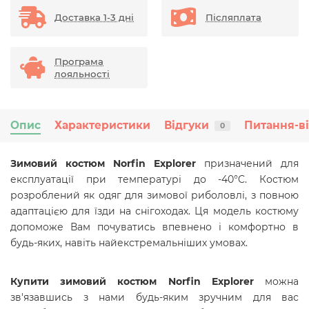
Доставка 1-3 дні
Післяплата
Програма
лояльності
Опис
Характеристики
Відгуки
Питання-в
0
Зимовий костюм Norfin Explorer
призначений для
експлуатації при температурі до -40°C. Костюм
розроблений як одяг для зимової риболовлі, з повною
адаптацією для їзди на снігоходах. Ця модель костюму
допоможе Вам почуватись впевнено і комфортно в
будь-яких, навіть найекстремальніших умовах.
Купити зимовий костюм Norfin Explorer
можна
зв'язавшись з нами будь-яким зручним для вас