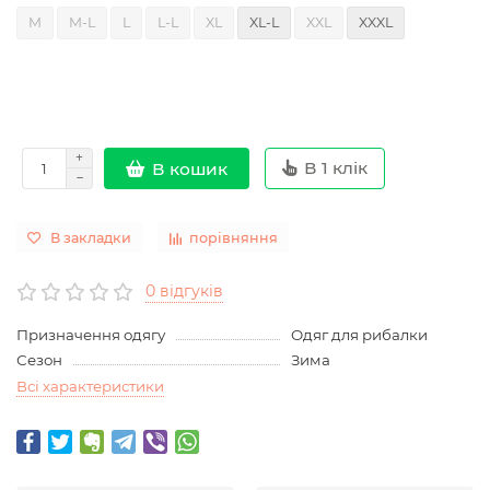
M
M-L
L
L-L
XL
XL-L
XXL
XXXL
В 1 клік
В кошик
В закладки
порівняння
0 відгуків
Призначення одягу
Одяг для рибалки
Сезон
Зима
Всі характеристики