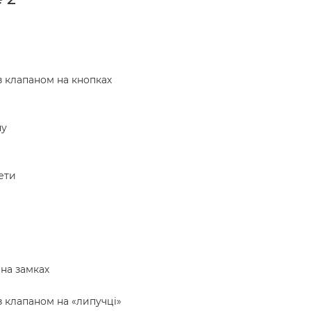
з клапаном на кнопках
ну
ети
 на замках
з клапаном на «липучці»