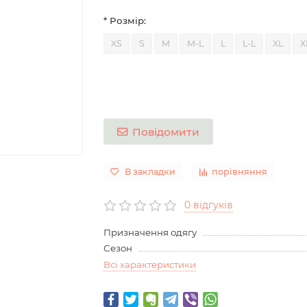
* Розмір:
XS
S
M
M-L
L
L-L
XL
X
Повідомити
В закладки
порівняння
0 відгуків
Призначення одягу
Сезон
Всі характеристики