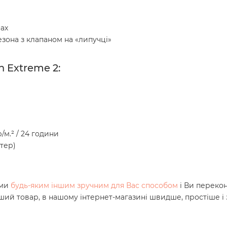
нах
езона з клапаном на «липучці»
 Extreme 2:
/м.² / 24 години
тер)
ами
будь-яким іншим зручним для Вас способом
і Ви переко
нший товар, в нашому інтернет-магазині швидше, простіше і