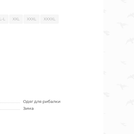
L-L
XXL
XXXL
XXXXL
Одяг для рибалки
Зима