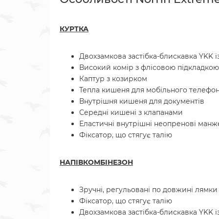
КУРТКА
Двохзамкова застібка-блискавка YKK і
Високий комір з флісовою підкладкою
Каптур з козирком
Тепла кишеня для мобільного телефо
Внутрішня кишеня для документів
Середні кишені з клапанами
Еластичні внутрішні неопренові манж
Фіксатор, що стягує талію
НАПІВКОМБІНЕЗОН
Зручні, регульовані по довжині лямки
Фіксатор, що стягує талію
Двохзамкова застібка-блискавка YKK і