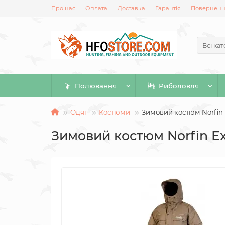
Про нас
Оплата
Доставка
Гарантія
Повернення
Всі кат
Полювання
Риболовля
Одяг
Костюми
Зимовий костюм Norfin 
Зимовий костюм Norfin E