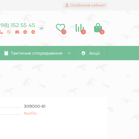
Особистий кабінет
098) 152 55 45
0
0
0
Тактичне спорядження
Акції
309000-61
Norfin