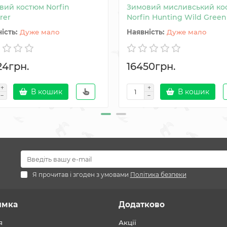
вий костюм Norfin
Зимовий мисливський ко
rer
Norfin Hunting Wild Green
Дуже мало
Дуже мало
24грн.
16450грн.
В кошик
В кошик
Я прочитав і згоден з умовами
Політика безпеки
имка
Додатково
я
Акції