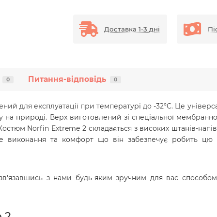
Доставка 1-3 дні
Пі
Питання-відповідь
0
0
ний для експлуатації при температурі до -32°C. Це уніве
у на природі. Верх виготовлений зі спеціальної мембранно
Костюм Norfin Extreme 2 складається з високих штанів-напі
не виконання та комфорт що він забезпечує робить ц
зв'язавшись з нами будь-яким зручним для вас способом 
 2