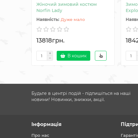
Жіночий зимовий костюм
Зимо
Norfin Lady
Explo
Дуже мало
13818грн.
184
В кошик
Будьте в центрі подій - підпишіться на наші
новини! Новинки, знижки, акції.
Інформація
Підтр
Про нас
Гаранті