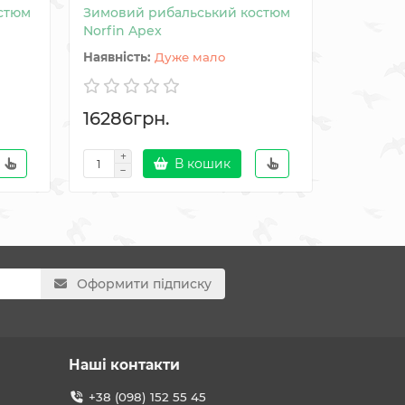
стюм
Зимовий рибальський костюм
Камуфля
Norfin Apex
Вечірній
Дуже мало
16286грн.
3168гр
В кошик
Оформити підписку
Наші контакти
+38 (098) 152 55 45