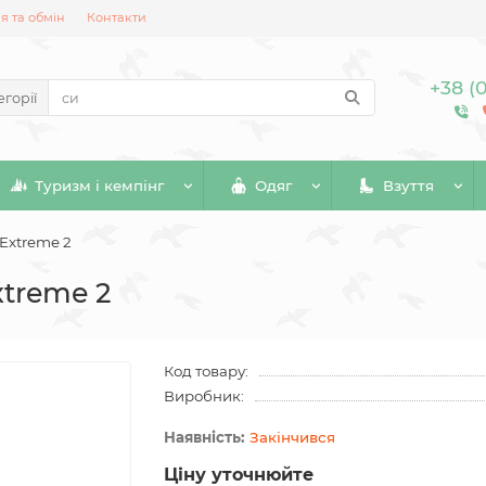
 та обмін
Контакти
+38 (
егорії
Туризм і кемпінг
Одяг
Взуття
Extreme 2
xtreme 2
Код товару:
Виробник:
Закінчився
Ціну уточнюйте