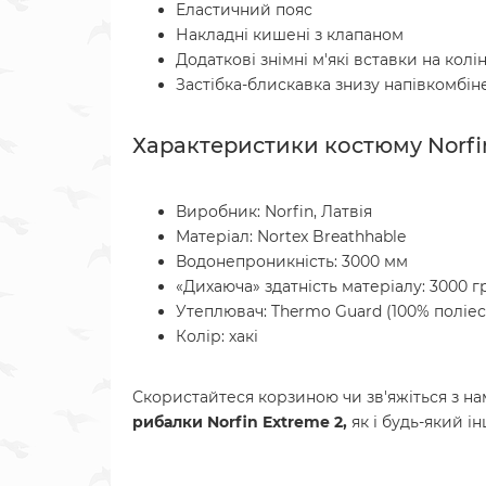
Еластичний пояс
Накладні кишені з клапаном
Додаткові знімні м'які вставки на колі
Застібка-блискавка знизу напівкомбін
Характеристики костюму Norfin
Виробник: Norfin, Латвія
Матеріал: Nortex Breathhable
Водонепроникність: 3000 мм
«Дихаюча» здатність матеріалу: 3000 гр
Утеплювач: Thermo Guard (100% поліес
Колір: хакі
Скористайтеся корзиною чи зв'яжіться з н
рибалки Norfin Extreme 2
,
як і будь-який і