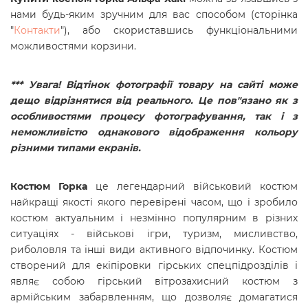
нами будь-яким зручним для вас способом (сторінка
"
Контакти
"), або скориставшись функціональними
можливостями корзини.
*** Увага! Відтінок фотографії товару на сайті може
дещо відрізнятися від реального. Це пов"язано як з
особливостями процесу фотографування, так і з
неможливістю однакового відображення кольору
різними типами екранів.
Костюм Горка
це легендарний військовий костюм
найкращі якості якого перевірені часом, що і зробило
костюм актуальним і незмінно популярним в різних
ситуаціях - військові ігри, туризм, мисливство,
риболовля та інші види активного відпочинку. Костюм
створений для екіпіровки гірських спецпідрозділів і
являє собою гірський вітрозахисний костюм з
армійським забарвленням, що дозволяє домагатися