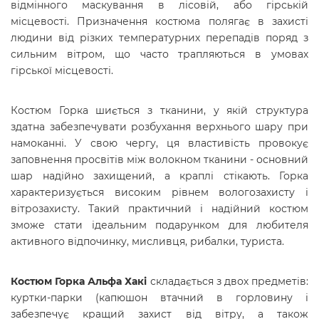
відмінного маскування в лісовій, або гірській
місцевості. Призначення костюма полягає в захисті
людини від різких температурних перепадів поряд з
сильним вітром, що часто трапляються в умовах
гірської місцевості.
Костюм Горка шиється з тканини, у якій структура
здатна забезпечувати розбухання верхнього шару при
намоканні. У свою чергу, ця властивість провокує
заповнення просвітів між волокном тканини - основний
шар надійно захищений, а краплі стікають. Горка
характеризується високим рівнем вологозахисту і
вітрозахисту. Такий практичний і надійний костюм
зможе стати ідеальним подарунком для любителя
активного відпочинку, мисливця, рибалки, туриста.
Костюм Горка Альфа Хакі
складається з двох предметів:
куртки-парки (капюшон втачний в горловину і
забезпечує кращий захист від вітру, а також