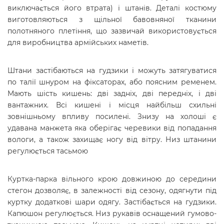
виключається його втрата) і штанів. Деталі костюму
виготовляються з щільної бавовняної тканини
полотняного плетіння, що зазвичай використовується
для виробництва армійських наметів.
Штани застібаються на гудзики і можуть затягуватися
по талії шнуром на фіксаторах, або поясним ременем.
Мають шість кишень: дві задніх, дві передніх, і дві
вантажних. Всі кишені і місця найбільш схильні
зовнішньому впливу посилені. Знизу на холоші є
удавана манжета яка оберігає черевики від попадання
вологи, а також захищає ногу від вітру.
Низ штанини
регулюється тасьмою
Куртка-парка вільного крою довжиною до середини
стегон дозволяє, в залежності від сезону, одягнути під
куртку додаткові шари одягу. Застібається на гудзики.
Капюшон регулюється. Низ рукавів оснащений гумово-