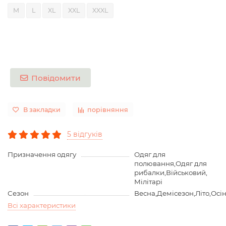
M
L
XL
XXL
XXXL
Повідомити
В закладки
порівняння
5 відгуків
Призначення одягу
Одяг для
полювання,Одяг для
рибалки,Військовий,
Мілітарі
Сезон
Весна,Демісезон,Літо,Осі
Всі характеристики