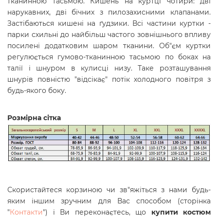
тканинною тасьмою. Кишень на куртці чотири: дві
нарукавних, дві бічних з пилозахисними клапанами.
Застібаються кишені на ґудзики. Всі частини куртки -
парки схильні до найбільш частого зовнішнього впливу
посилені додатковим шаром тканини. Об"єм куртки
регулюється гумово-тканинною тасьмою по боках на
талії і шнуром в кулисці низу. Таке розташування
шнурів повністю "відсікає" потік холодного повітря з
будь-якого боку.
Розмірна сітка
Скористайтеся корзиною чи зв"яжіться з нами будь-
яким іншим зручним для Вас способом (сторінка
"
Контакти
") і Ви переконаєтесь, що
купити
костюм