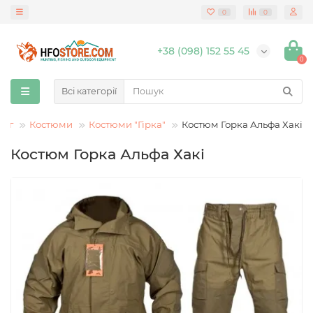
0
0
+38 (098) 152 55 45
0
Всі категорії
дяг
Костюми
Костюми "Гірка"
Костюм Горка Альфа Хакі
Костюм Горка Альфа Хакі