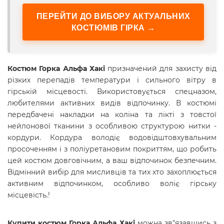
ПЕРЕЙТИ ДО ВИБОРУ АКТУАЛЬНИХ
КОСТЮМІВ ГІРКА →
Костюм Горка Альфа Хакі
призначений для захисту від
різких перепадів температури і сильного вітру в
гірській місцевості. Використовується спецназом,
любителями активних видів відпочинку. В костюмі
передбачені накладки на коліна та лікті з товстої
нейлонової тканини з особливою структурою нитки -
кордури. Кордура володіє водовідштовхувальним
просоченням і з поліуретановим покриттям, що робить
цей костюм довговічним, а ваш відпочинок безпечним.
Відмінний вибір для мисливців та тих хто захоплюється
активним відпочинком, особливо воліє гірську
місцевість.!
Купити
костюм Горка Альфа Хакі
можна зв"язавшись з