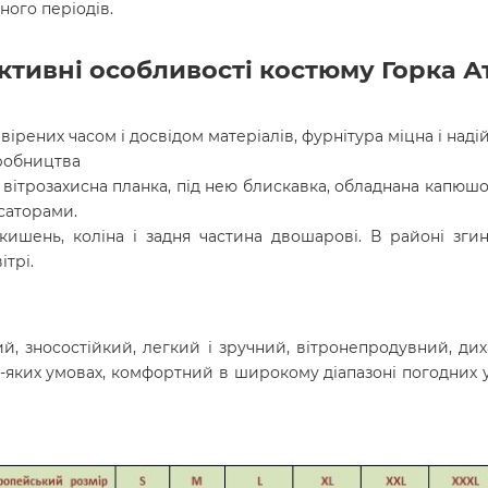
ного періодів.
ктивні особливості костюму Горка А
ірених часом і досвідом матеріалів, фурнітура міцна і наді
иробництва
, вітрозахисна планка, під нею блискавка, обладнана капюшон
саторами.
кишень, коліна і задня частина двошарові. В районі зги
ітрі.
й, зносостійкий, легкий і зручний, вітронепродувний, д
-яких умовах, комфортний в широкому діапазоні погодних у