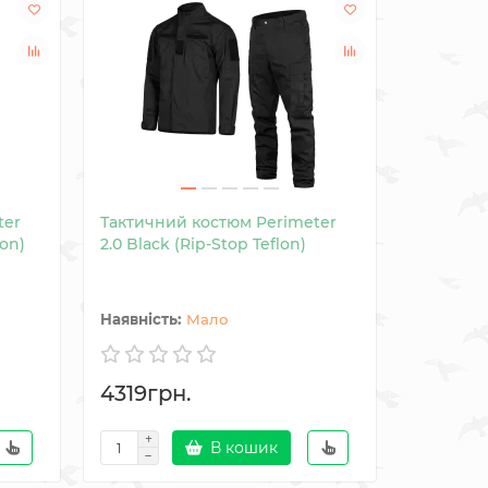
ter
Тактичний костюм Perimeter
Демісез
lon)
2.0 Black (Rip-Stop Teflon)
костюм C
(Піксель
Мало
4319грн.
7144гр
В кошик