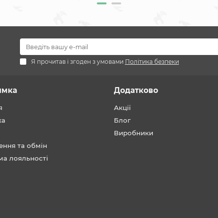
Я прочитав і згоден з умовами
Політика безпеки
имка
Додатково
я
Акції
ка
Блог
Виробники
ення та обмін
ма лояльності