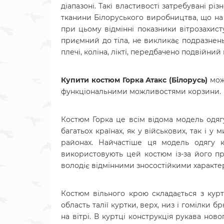
діапазоні. Такі властивості затребувані 
тканини Білоруського виробництва, що на 1
при цьому відмінні показники вітрозахист
приємний до тіла, не викликає подразнень
плечі, коліна, лікті, передбачено подвійний
Купити
костюм
Горка Атакс (Білорусь)
можн
функціональними можливостями корзини.
Костюм Горка це всім відома модель одягу
багатьох країнах, як у військових, так і у
районах. Найчастіше ця модель одягу к
використовують цей костюм із-за його прак
володіє відмінними зносостійкими характе
Костюм вільного крою складається з курт
область талії куртки, верх, низ і гомілки 
на вітрі. В куртці конструкція рукава но