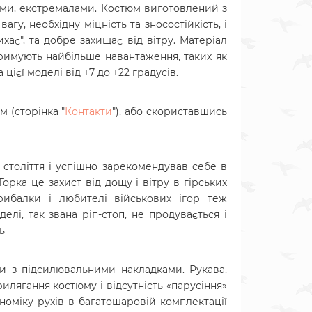
ками, екстремалами. Костюм виготовлений з
у, необхідну міцність та зносостійкість, і
ає", та добре захищає від вітру. Матеріал
тримують найбільше навантаження, таких як
ієї моделі від +7 до +22 градусів.
 (сторінка "
Контакти
"), або скориставшись
 століття і успішно зарекомендував себе в
Горка це захист від дощу і вітру в гірських
рибалки і любителі військових ігор теж
елі, так звана ріп-стоп, не продувається і
ь
ни з підсилювальними накладками. Рукава,
рилягання костюму і відсутність «парусіння»
номіку рухів в багатошаровій комплектації