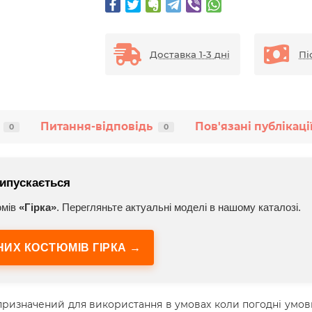
Доставка 1-3 дні
Пі
Питання-відповідь
Пов'язані публікаці
0
0
ипускається
юмів
«Гірка»
. Перегляньте актуальні моделі в нашому каталозі.
ИХ КОСТЮМІВ ГІРКА →
призначений для використання в умовах коли погодні умо