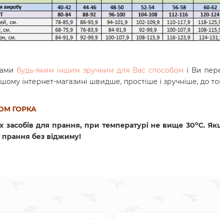
 нами
будь-яким іншим зручним для Вас способом
і Ви пер
нашому інтернет-магазині швидше, простіше і зручніше, до т
ОМ ГОРКА
o
х засобів для прання, при температурі не вище 30
C. Як
 прання без віджиму!