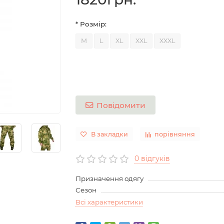
* Розмір:
M
L
XL
XXL
XXXL
Повідомити
В закладки
порівняння
0 відгуків
Призначення одягу
Сезон
Всі характеристики