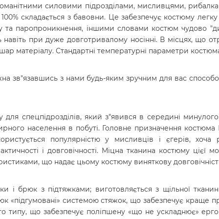
різноманітними силовими підрозділами, мисливцями, рибал
00% складається з бавовни. Це забезпечує костюму легку ваг
у та паропроникнення, іншими словами костюм чудово "дих
 навіть при дуже довготривалому носінні. В місцях, що о
 шар матеріалу. Стандартні температурні параметри костюма ц
а зв"язавшись з нами будь-яким зручним для вас способом
 для спецпідрозділів, який з"явився в середині минулого
 мирного населення в побуті. Головне призначення костюма 
ористується популярністю у мисливців і єгерів, хоча 
тичності і довговічності. Міцна тканина костюму цієї мод
ристиками, що надає цьому костюму виняткову довговічніст
ки і брюк з підтяжками; виготовляється з щільної ткани
брюк «підгумовані» системою стяжок, що забезпечує краще п
вого типу, що забезпечує поліпшену «що не ускладнює» ерго