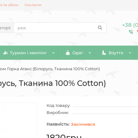
 та обмін
Контакти
+38 (
егорії
Туризм і кемпінг
Одяг
Взуття
юм Горка Атакс (Білорусь, Тканина 100% Cotton)
усь, Тканина 100% Cotton)
Код товару:
Виробник:
Закінчився
1820грн.