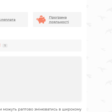
Програма
сляплата
лояльності
ї
1
ви можуть раптово змінюватись в широкому