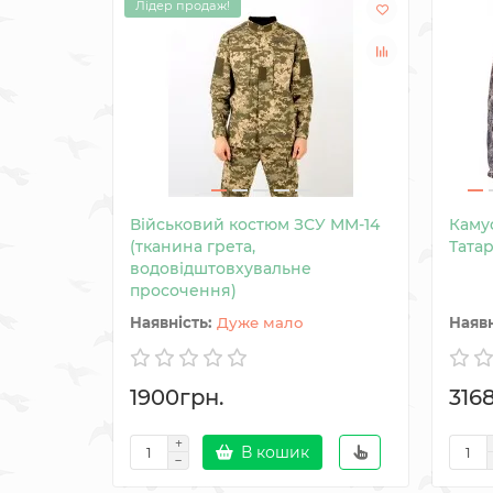
Лідер продаж!
Військовий костюм ЗСУ MM-14
Каму
(тканина грета,
Татар
водовідштовхувальне
просочення)
Дуже мало
1900грн.
316
В кошик