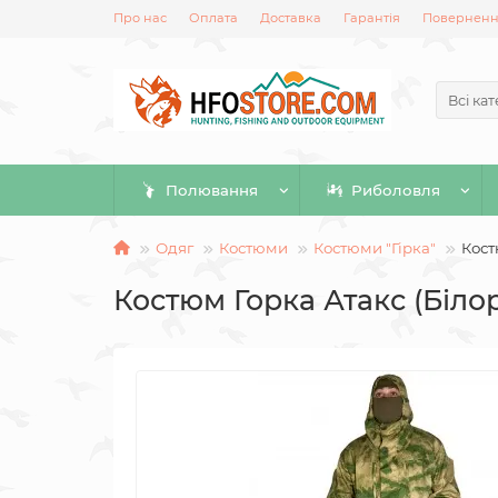
Про нас
Оплата
Доставка
Гарантія
Повернення
Всі кат
Полювання
Риболовля
Одяг
Костюми
Костюми "Гірка"
Кост
Костюм Горка Атакс (Білор