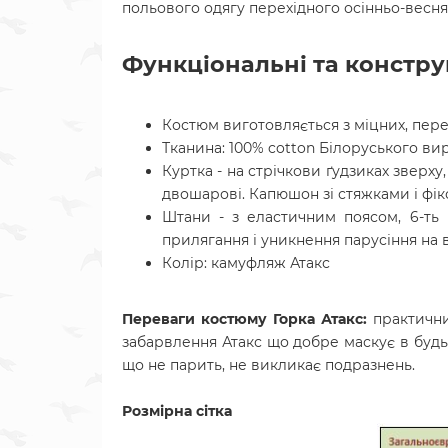
польового одягу перехідного осінньо-весня
Функціональні та констру
Костюм виготовляється з міцних, перев
Тканина: 100% cotton Білоруського в
Куртка - на стрічкови ґудзиках зверху
двошарові. Капюшон зі стяжками і фік
Штани - з еластичним поясом, 6-ть 
прилягання і уникнення парусіння на в
Колір: камуфляж Атакс
Переваги костюму Горка Атакс:
практични
забарвлення Атакс що добре маскує в будь
що не парить, не викликає подразнень.
Розмірна сітка