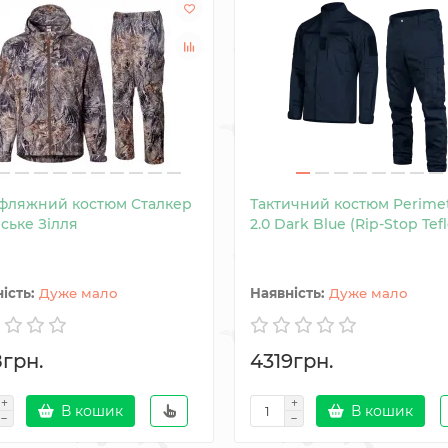
фляжний костюм Сталкер
Тактичний костюм Perime
ське Зілля
2.0 Dark Blue (Rip-Stop Tef
Дуже мало
Дуже мало
8грн.
4319грн.
В кошик
В кошик