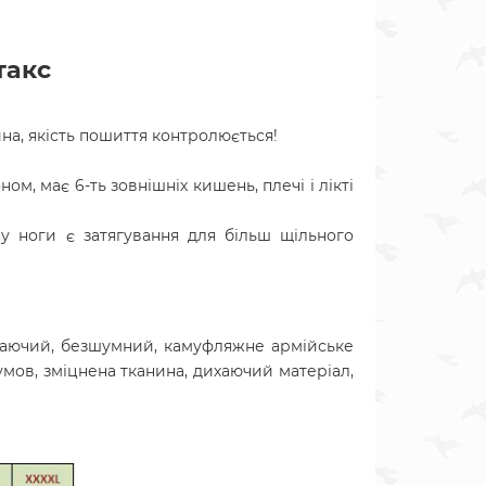
такс
йна, якість пошиття контролюється!
ом, має 6-ть зовнішніх кишень, плечі і лікті
ну ноги є затягування для більш щільного
ихаючий, безшумний, камуфляжне армійське
мов, зміцнена тканина,
дихаючий матеріал,