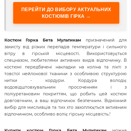
ПЕРЕЙТИ ДО ВИБОРУ АКТУАЛЬНИХ
КОСТЮМІВ ГІРКА →
Костюм Горка Бета Мультикам
призначений для
захисту від різких перепадів температури і сильного
вітру в гірській місцевості. Використовується
спецназом, любителями активних видів відпочинку. В
костюмі передбачені накладки на коліна та лікті з
товстої нейлонової тканини з особливою структурою
нитки - кордури. Кордура володіє
водовідштовхувальним просоченням і з
поліуретановим покриттям, що робить цей костюм
довговічним, а ваш відпочинок безпечним. Відмінний
вибір для мисливців та тих хто захоплюється активним
відпочинком, особливо воліє гірську місцевість.!
Купити
костюм Горка Бета Мультикам
можна