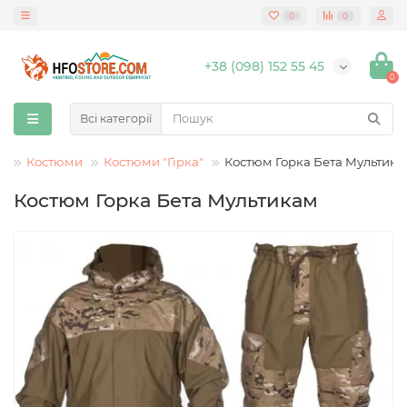
0
0
+38 (098) 152 55 45
0
Всі категорії
г
Костюми
Костюми "Гірка"
Костюм Горка Бета Мультик
Костюм Горка Бета Мультикам