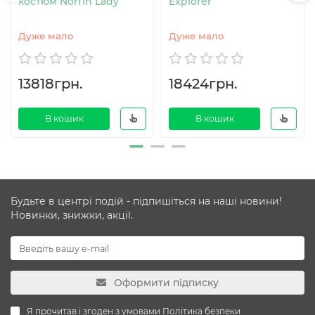
костюм Norfin Lady
Explorer
Дуже мало
Дуже мало
13818грн.
18424грн.
В кошик
В кошик
Будьте в центрі подій - підпишіться на наші новини!
Новинки, знижки, акції.
Оформити підписку
Я прочитав і згоден з умовами
Політика безпеки