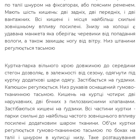
по талії шнуром на фіксаторах, або поясним ременем.
Мають шість кишень: дві задніх, дві передніх, і дві
вантажних. Всі кишені і місця найбільш схильні
зовнішньому впливу посилені. Знизу на холоші є
удавана манжета яка оберігає черевики від попадання
вологи, а також захищає ногу від вітру.
Низ штанини
регулюється тасьмою
Куртка-парка вільного крою довжиною до середини
стегон дозволяє, в залежності від сезону, одягнути під
куртку додаткові шари одягу. Застібається на гудзики.
Капюшон регулюється. Низ рукавів оснащений гумово-
тканинною тасьмою. Кишень на куртці чотири: дві
нарукавних, дві бічних з пилозахисними клапанами.
Застібаються кишені на ґудзики. Всі частини куртки -
парки схильні до найбільш частого зовнішнього впливу
посилені додатковим шаром тканини. Об"єм куртки
регулюється гумово-тканинною тасьмою по боках на
талії і шнуром в кулисці низу. Таке розташування