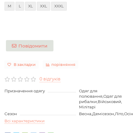
M
L
XL
XXL
XXXL
Повідомити
В закладки
порівняння
0 відгуків
Призначення одягу
Одяг для
полювання,Одяг для
рибалки,Військовий,
Мілітарі
Сезон
Весна,Демісезон,Літо,Осі
Всі характеристики