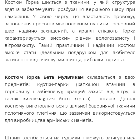
Костюм Горка шиється з тканини, у якій структура
здатна забезпечувати розбухання верхнього шару при
намоканні. У свою чергу, ця властивість провокує
заповнення просвітів між волокном тканини - основний
шар надійно захищений, а краплі стікають. Горка
характеризується високим рівнем вологозахисту і
вітрозахисту. Такий практичний і надійний костюм
зможе стати ідеальним подарунком для любителя
активного відпочинку, мисливця, рибалки, туриста.
Костюм Горка Бета Мультикам
складається з двох
предметів: куртки-парки (капюшон втачний в
горловину і забезпечує кращий захист від вітру, а
також виключається його втрата) і штанів. Деталі
костюму виготовляються з щільної бавовняної тканини
полотняного плетіння, що зазвичай використовується
для виробництва армійських наметів.
Штани застібаються на гудзики і можуть затягуватися