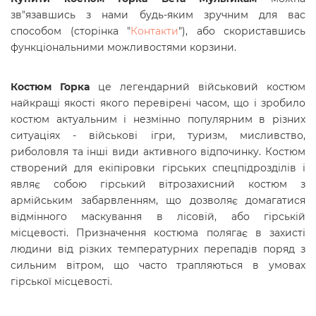
зв"язавшись з нами будь-яким зручним для вас
способом (сторінка "
Контакти
"), або скориставшись
функціональними можливостями корзини.
Костюм Горка
це легендарний військовий костюм
найкращі якості якого перевірені часом, що і зробило
костюм актуальним і незмінно популярним в різних
ситуаціях - військові ігри, туризм, мисливство,
риболовля та інші види активного відпочинку. Костюм
створений для екіпіровки гірських спецпідрозділів і
являє собою гірський вітрозахисний костюм з
армійським забарвленням, що дозволяє домагатися
відмінного маскування в лісовій, або гірській
місцевості. Призначення костюма полягає в захисті
людини від різких температурних перепадів поряд з
сильним вітром, що часто трапляються в умовах
гірської місцевості.