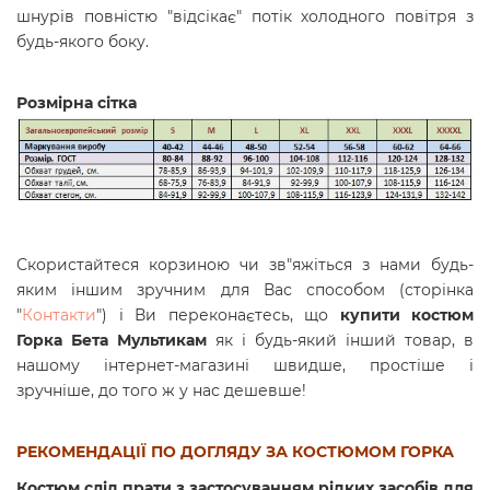
шнурів повністю "відсікає" потік холодного повітря з
будь-якого боку.
Розмірна сітка
Скористайтеся корзиною чи зв"яжіться з нами будь-
яким іншим зручним для Вас способом (сторінка
"
Контакти
") і Ви переконаєтесь, що
купити
костюм
Горка Бета Мультикам
як і будь-який інший товар, в
нашому інтернет-магазині швидше, простіше і
зручніше, до того ж у нас дешевше!
РЕКОМЕНДАЦІЇ ПО ДОГЛЯДУ ЗА КОСТЮМОМ ГОРКА
Костюм слід прати з застосуванням рідких засобів для