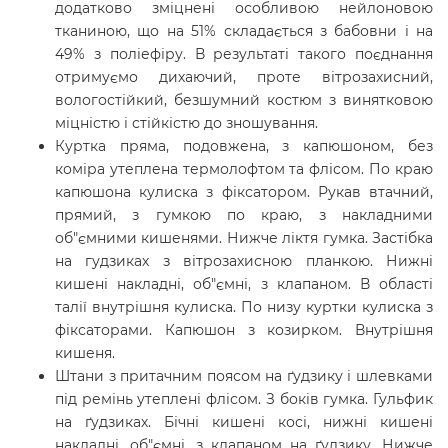
додатково зміцнені особливою нейлоновою
тканиною, що на 51% складається з бабовни і на
49% з поліефіру. В результаті такого поєднання
отримуємо дихаючий, проте вітрозахисний,
вологостійкий, безшумний костюм з винятковою
міцністю і стійкістю до зношування.
Куртка пряма, подовжена, з капюшоном, без
коміра утеплена термолофтом та флісом. По краю
капюшона кулиска з фіксатором. Рукав втачний,
прямий, з гумкою по краю, з накладними
об"ємними кишенями. Нижче ліктя гумка. Застібка
на гудзиках з вітрозахисною планкою. Нижні
кишені накладні, об"ємні, з клапаном. В області
талії внутрішня кулиска. По низу куртки кулиска з
фіксаторами. Капюшон з козирком. Внутрішня
кишеня.
Штани з притачним поясом на ґудзику і шлевками
під ремінь утеплені флісом. З боків гумка. Гульфик
на ґудзиках. Бічні кишені косі, нижні кишені
накладні, об"ємні, з клапаном на ґудзику. Нижче