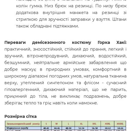
колін гумка. Низ брюк на резинці. По низу брюк
додаткова внутрішня манжета на резинці зі
стрипкою для зручності заправки у взуття. Штани
також обладнані підтяжками.
Переваги демісезонного костюму
Горка Хакі
:
практичний, зносостійкий, стійкий до прання, легкий і
зручний, вітронепродувний, дихаючий, водостійкий,
безшумний, нейтральне армійське забарвлення що
добре маскує в природних умовах, комфортний в
широкому діапазоні погодних умов, натуральна тканина
верху, утеплений синтепоном та флісом - сучасний
гіпоалергенний, дихаючий матеріал,
що не парить,
приємний до тіла, не викликає подразнень, добре
зберігає тепло та гріє навіть коли намокне.
Розмірна сітка