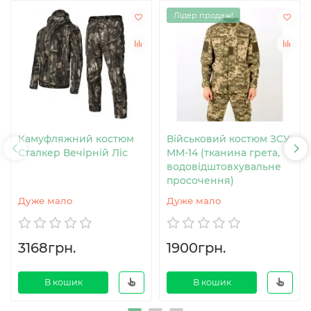
Лідер продаж!
Камуфляжний костюм
Військовий костюм ЗСУ
Сталкер Вечірній Ліс
MM-14 (тканина грета,
водовідштовхувальне
просочення)
Дуже мало
Дуже мало
3168грн.
1900грн.
В кошик
В кошик