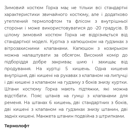
Зимовий костюм Горка має не тільки всі стандартні
характеристики звичайного костюму, але і додатково
утеплений термолофтом та флісом з внутрішньої
сторони і може використовуватися до -20 градусів. В
цілому зимовий костюм Горка не відрізняється від
стандартної моделі. Куртка з капюшоном на ґудзиках з
вітрозахисними клапанами. Капюшон з козирьком
можна налаштувати за обсягом. Високий комір до
підборіддя добре закриває шию і захищає від
продування. На куртці 5 кишень. Одна кишеня
внутрішня, дві кишені на рукавах з клапаном на липучці
і дві кишені з клапаном на гудзику з боків знизу куртки.
Штани костюму Горка мають підтяжки, які можна
відстібати. Пояс штанів на гумці з клапанами для
ременя. На штанах 6 кишень, дві стандартних з боків,
дві кишені з клапаном на гудзиках знизу штанин, дві
задніх кишені. Манжета штанин подвійна з штрипками.
Термолофт