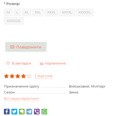
* Розмір:
M
L
XL
XXL
XXXL
XXXXL
XXXXXL
XXXXXXL
Повідомити
В закладки
порівняння
2 відгуків
Призначення одягу
Військовий, Мілітарі
Сезон
Зима
Всі характеристики