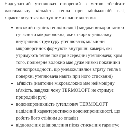
Надсучасний утеплювач створений з метою зберігати
максимальну кількість тепла при мінімальній вазі,
характеризується наступними властивостями:
високий ступінь теплоізоляції (завдяки використанню
сучасного мікроволокна, яке створює унікальну
внутрішню структуру утеплювача; мільйони
мікроворсинок формують внутрішні камери, які
утримують тепле повітря всередині утеплювача; крім
того, полімерне волокно має дуже низькі показники
теплопроводності, що унеможливлює втрату тепла з
поверхні утеплювача навіть при його стисканні)
м'якість (надтонке мікроволокно має неймовірну
м’якість, завдяки чому TERMOLOFT не стримує
природній рух)
водонепроникність (утеплювач TERMOLOFT
наділений характеристикою водонепроникності, що
робить його стійким до опадів)
відновлення (відновлення після стискання гарантує