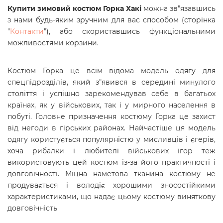
Купити зимовий костюм Горка Хакі
можна зв"язавшись
з нами будь-яким зручним для вас способом (сторінка
"
Контакти
"), або скориставшись функціональними
можливостями корзини.
Костюм Горка це всім відома модель одягу для
спецпідрозділів, який з"явився в середині минулого
століття і успішно зарекомендував себе в багатьох
країнах, як у військових, так і у мирного населення в
побуті. Головне призначення костюму Горка це захист
від негоди в гірських районах. Найчастіше ця модель
одягу користується популярністю у мисливців і єгерів,
хоча рибалки і любителі військових ігор теж
використовують цей костюм із-за його практичності і
довговічності. Міцна наметова тканина костюму не
продувається і володіє хорошими зносостійкими
характеристиками, що надає цьому костюму виняткову
довговічність