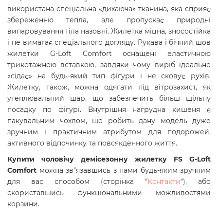
використана спеціальна «дихаюча» тканина, яка сприяє
збереженню тепла, але пропускає природні
випаровування тіла назовні. Жилетка міцна, зносостійка
і не вимагає спеціального догляду. Рукава і бічний шов
жилетки G-Loft Comfort оснащені еластичною
трикотажною вставкою, завдяки чому виріб ідеально
«сідає» на будь-який тип фігури і не сковує рухів.
Жилетку, також, можна одягати під вітрозахист, як
утеплювальний шар, що забезпечить більш щільну
посадку по фігурі. Внутрішня нагрудна кишеня є
пакувальним чохлом, що робить дану модель дуже
зручним і практичним атрибутом для подорожей,
активного відпочинку та повсякденного життя.
Купити чоловічу демісезонну жилетку
FS G-Loft
Comfort
можна зв"язавшись з нами будь-яким зручним
для вас способом (сторінка "
Контакти
"), або
скориставшись функціональними можливостями
корзини.