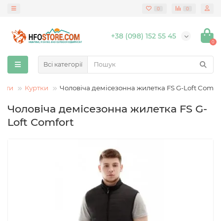
0
0
+38 (098) 152 55 45
0
Всі категорії
лати
Куртки
Чоловіча демісезонна жилетка FS G-Loft Comfo
Чоловіча демісезонна жилетка FS G-
Loft Comfort