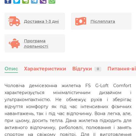
Доставка 1-3 дні
Післяплата
Програма
лояльності
Опис
Характеристики
Відгуки
Питання-в
0
Чоловіча демісезонна жилетка FS G-Loft Comfort
характеризується мінімалістичним дизайном і
ультракомпактністю. Не обмежує рухів і зберігає
відчуття комфорту як під час інтенсивних фізичних
навантажень, так і під час відпочинку. Вона легка, але,
при цьому, досить тепла. Дана жилетка підходить для
активного відпочинку, риболовлі, полювання і занять
спортом на свіжому повітрі. Для її виготовлення