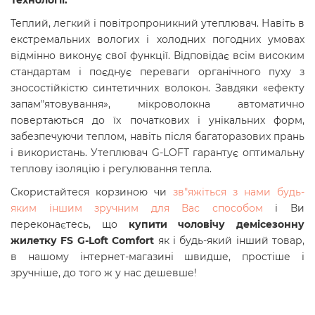
Теплий, легкий і повітропроникний утеплювач. Навіть в
екстремальних вологих і холодних погодних умовах
відмінно виконує свої функції. Відповідає всім високим
стандартам і поєднує переваги органічного пуху з
зносостійкістю синтетичних волокон. Завдяки «ефекту
запам"ятовування», мікроволокна автоматично
повертаються до їх початкових і унікальних форм,
забезпечуючи теплом, навіть після багаторазових прань
і використань. Утеплювач G-LOFT гарантує оптимальну
теплову ізоляцію і регулювання тепла.
Скористайтеся корзиною чи
зв"яжіться з нами будь-
яким іншим зручним для Вас способом
і Ви
переконаєтесь, що
купити чоловічу демісезонну
жилетку FS G-Loft Comfort
як і будь-який інший товар,
в нашому інтернет-магазині швидше, простіше і
зручніше, до того ж у нас дешевше!