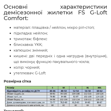
Основні характеристики
демісезонної жилетки FS G-Loft
Comfort:
матеріал: плащівка / нейлон, мікро ріп-стоп;
підкладка: нейлон;
трикотаж: біфлекс
блискавка: YKK;
капюшон: знімний;
кишені: дві передніх і одна нагрудна (внутрішня),
що виконує функцію пакувального чохла;
колір: чорний;
утеплювач: G-Loft
Розмірна сітка
Технології: