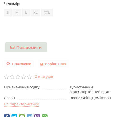
* Розмір:
S
M
L
XL
XXL
Повідомити
В закладки
порівняння
0 відгуків
Призначення одягу
Туристичний
одяг,Спортивний одяг
Сезон
Весна,Осінь,Демісезон
Всі характеристики