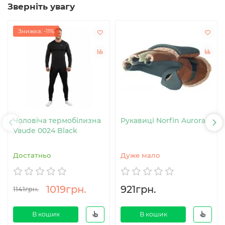
Зверніть увагу
Знижка: -11%
Чоловіча термобілизна
Рукавиці Norfin Aurora
Vaude 0024 Black
Достатньо
Дуже мало
1019грн.
921грн.
1141грн.
В кошик
В кошик