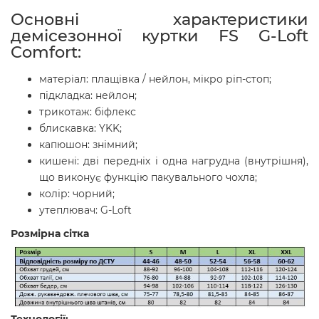
Основні характеристики
демісезонної куртки FS G-Loft
Comfort:
матеріал: плащівка / нейлон, мікро ріп-стоп;
підкладка: нейлон;
трикотаж: біфлекс
блискавка: YKK;
капюшон: знімний;
кишені: дві передніх і одна нагрудна (внутрішня),
що виконує функцію пакувального чохла;
колір: чорний;
утеплювач: G-Loft
Розмірна сітка
Технології: