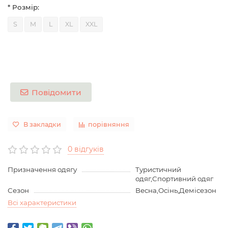
* Розмір:
S
M
L
XL
XXL
Повідомити
В закладки
порівняння
0 відгуків
Призначення одягу
Туристичний
одяг,Спортивний одяг
Сезон
Весна,Осінь,Демісезон
Всі характеристики