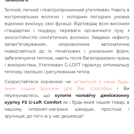
Теплий, легкий і повітропроникний утеплювач. Навіть в
екстремальних вологих і холодних погодних умовах
відмінно виконує свої функції. Відповідає всім високим
стандартам і поєднує переваги органічного пуху з
зносостійкістю синтетичних волокон. Завдяки «ефекту
запам"ятовування», мікроволокна автоматично
повертаються до їх початкових і унікальних форм,
забезпечуючи теплом, навіть після багаторазових прань
і використань. Утеплювач G-LOFT гарантує оптимальну
теплову ізоляцію і регулювання тепла.
Скористайтеся корзиною чи
зв"яжіться з нами будь-
яким іншим зручним для Вас способом
і Ви
переконаєтесь, що
купити чоловічу демісезонну
куртку FS G-Loft Comfort
як і будь-який інший товар, в
нашому інтернет-магазині швидше, простіше і
зручніше, до того ж у нас дешевше!