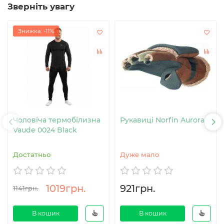
Зверніть увагу
Знижка: -11%
Чоловіча термобілизна
Рукавиці Norfin Aurora
Vaude 0024 Black
Достатньо
Дуже мало
1019грн.
921грн.
1141грн.
В кошик
В кошик