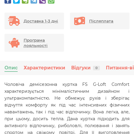
Доставка 1-3 дні
Післяплата
Програма
лояльності
Опис
Характеристики
Відгуки
Питання-в
0
Чоловіча демісезонна куртка FS G-Loft Comfort
характеризується мінімалістичним дизайном і
ультракомпактністю. Не обмежує рухів і зберігає
відчуття комфорту як під час інтенсивних фізичних
навантажень, так і під час відпочинку. Вона легка, але,
при цьому, досить тепла. Дана куртка підходить для
активного відпочинку, риболовлі, полювання і занять
спортом на свіжому повітрі. Для її виготовлення