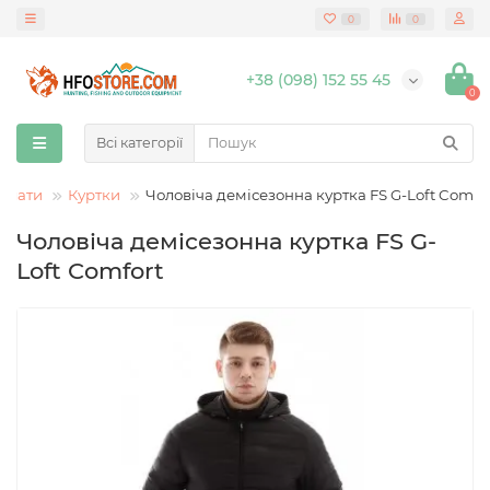
0
0
+38 (098) 152 55 45
0
Всі категорії
ушлати
Куртки
Чоловіча демісезонна куртка FS G-Loft Comfo
Чоловіча демісезонна куртка FS G-
Loft Comfort