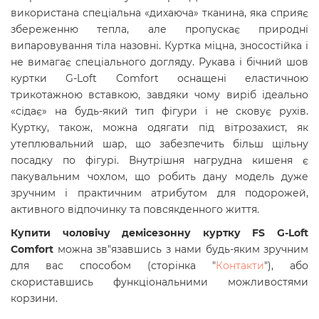
використана спеціальна «дихаюча» тканина, яка сприяє
збереженню тепла, але пропускає природні
випаровування тіла назовні. Куртка міцна, зносостійка і
не вимагає спеціального догляду. Рукава і бічний шов
куртки G-Loft Comfort оснащені еластичною
трикотажною вставкою, завдяки чому виріб ідеально
«сідає» на будь-який тип фігури і не сковує рухів.
Куртку, також, можна одягати під вітрозахист, як
утеплювальний шар, що забезпечить більш щільну
посадку по фігурі. Внутрішня нагрудна кишеня є
пакувальним чохлом, що робить дану модель дуже
зручним і практичним атрибутом для подорожей,
активного відпочинку та повсякденного життя.
Купити чоловічу демісезонну куртку
FS G-Loft
Comfort
можна зв"язавшись з нами будь-яким зручним
для вас способом (сторінка "
Контакти
"), або
скориставшись функціональними можливостями
корзини.