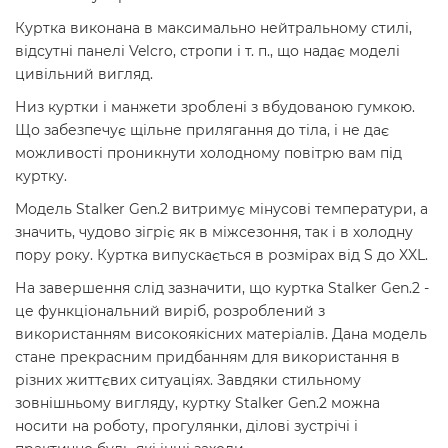
Куртка виконана в максимально нейтральному стилі,
відсутні панелі Velcro, стропи і т. п., що надає моделі
цивільний вигляд.
Низ куртки і манжети зроблені з вбудованою гумкою.
Що забезпечує щільне прилягання до тіла, і не дає
можливості проникнути холодному повітрю вам під
куртку.
Модель Stalker Gen.2 витримує мінусові температури, а
значить, чудово зігріє як в міжсезоння, так і в холодну
пору року. Куртка випускається в розмірах від S до XXL.
На завершення слід зазначити, що куртка Stalker Gen.2 -
це функціональний виріб, розроблений з
використанням високоякісних матеріалів. Дана модель
стане прекрасним придбанням для використання в
різних життєвих ситуаціях. Завдяки стильному
зовнішньому вигляду, куртку Stalker Gen.2 можна
носити на роботу, прогулянки, ділові зустрічі і