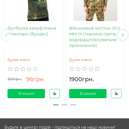
Футболка камуфляжна
Військовий костюм ЗСУ
Флектарн (Бундес)
MM-14 (тканина грета,
водовідштовхувальне
просочення)
Дуже мало
Дуже мало
96грн.
1900грн.
320грн.
В кошик
В кошик
Будьте в центрі подій - підпишіться на наші новини!