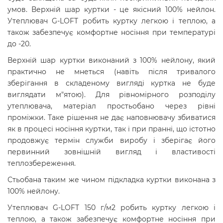
умов. Верхній шар куртки - це якісний 100% нейлон.
Утеплювач G-LOFT робить куртку легкою і теплою, а
також забезпечує комфортне носіння при температурі
до -20.
Верхній шар куртки виконаний з 100% нейлону, який
практично не мнеться (навіть після тривалого
зберігання в складеному вигляді куртка не буде
виглядати м"ятою). Для рівномірного розподілу
утеплювача, матеріал простьобано через рівні
проміжки. Таке рішення не дає наповнювачу збиватися
як в процесі носіння куртки, так і при пранні, що істотно
продовжує термін служби виробу і зберігає його
первинний зовнішній вигляд і властивості
теплозбереження.
Стьобана таким же чином підкладка куртки виконана з
100% нейлону.
Утеплювач G-LOFT 150 г/м2 робить куртку легкою і
теплою, а також забезпечує комфортне носіння при