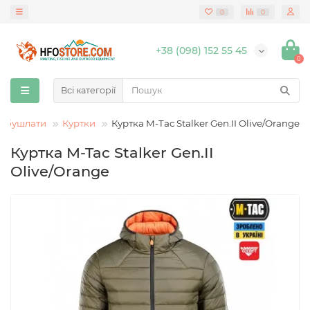
0
0
+38 (098) 152 55 45
0
Всі категорії
а бушлати
Куртки
Куртка M-Tac Stalker Gen.II Olive/Orange
Куртка M-Tac Stalker Gen.II
Olive/Orange