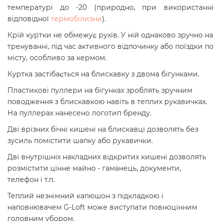
температурі до -20 (природно, при використанні
відповідної
термобілизни
).
Крій куртки не обмежує рухів. У ній однаково зручно на
тренуванні, під час активного відпочинку або поїздки по
місту, особливо за кермом.
Куртка застібається на блискавку з двома бігунками.
Пластикові пуллери на бігунках зроблять зручним
поводження з блискавкою навіть в теплих рукавичках.
На пуллерах нанесено логотип бренду.
Дві врізних бічні кишені на блискавці дозволять без
зусиль помістити шапку або рукавички.
Дві внутрішніх накладних відкритих кишені дозволять
розмістити цінне майно - гаманець, документи,
телефон і т.п.
Теплий незнімний капюшон з підкладкою і
наповнювачем G-Loft може виступати повноцінним
головним убором.