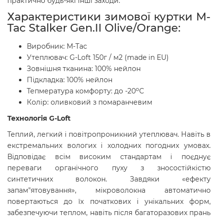
практично будь-які інші заходи.
Характеристики зимової куртки
M-
Tac Stalker Gen.II Olive/Orange
:
Виробник: M-Tac
Утеплювач: G-Loft 150г / м2 (made in EU)
Зовнішня тканина: 100% нейлон
Підкладка: 100% нейлон
o
Тепмература комфорту: до -20
C
Колір: оливковий з помаранчевим
Технологія G-Loft
Теплий, легкий і повітропроникний утеплювач. Навіть в
екстремальних вологих і холодних погодних умовах.
Відповідає всім високим стандартам і поєднує
переваги органічного пуху з зносостійкістю
синтетичних волокон. Завдяки «ефекту
запам"ятовування», мікроволокна автоматично
повертаються до їх початкових і унікальних форм,
забезпечуючи теплом, навіть після багаторазових прань