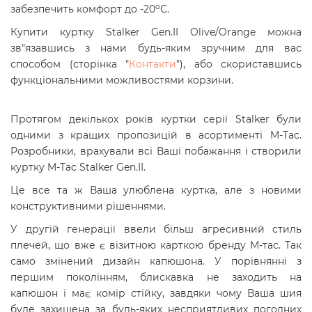
o
забезпечить комфорт до -20
С.
Купити куртку Stalker Gen.II Olive/Orange можна
зв"язавшись з нами будь-яким зручним для вас
способом (сторінка "
Контакти
"), або скориставшись
функціональними можливостями корзини.
Протягом декількох років куртки серії Stalker були
одними з кращих пропозицій в асортименті M-Tac.
Розробники, врахували всі Ваші побажання і створили
куртку M-Tac Stalker Gen.II.
Це все та ж Ваша улюблена куртка, але з новими
конструктивними рішеннями.
У другій генерації ввели більш агресивний стиль
плечей, що вже є візитною карткою бренду М-тас. Так
само змінений дизайн капюшона. У порівнянні з
першим поколінням, блискавка не заходить на
капюшон і має комір стійку, завдяки чому Ваша шия
буде захищена за будь-яких несприятливих погодних