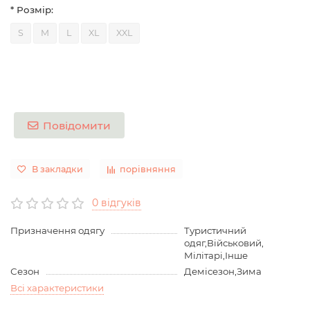
* Розмір:
S
M
L
XL
XXL
Повідомити
В закладки
порівняння
0 відгуків
Призначення одягу
Туристичний
одяг,Військовий,
Мілітарі,Інше
Сезон
Демісезон,Зима
Всі характеристики