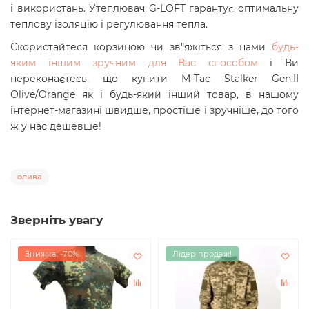
і використань. Утеплювач G-LOFT гарантує оптимальну
теплову ізоляцію і регулювання тепла.
Скористайтеся корзиною чи зв"яжіться з нами
будь-
яким іншим зручним для Вас способом
і Ви
переконаєтесь, що купити
M-Tac Stalker Gen.II
Olive/Orange
як і будь-який інший товар, в нашому
інтернет-магазині швидше, простіше і зручніше, до того
ж у нас дешевше!
олива
Зверніть увагу
Знижка: -70%
Лідер продаж!