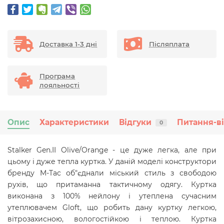
Доставка 1-3 дні
Післяплата
Програма
лояльності
Опис
Характеристики
Відгуки
Питання-в
0
Stalker Gen.II Olive/Orange - це дуже легка, але при
цьому і дуже тепла куртка. У даній моделі конструктори
бренду M-Tac об"єднали міський стиль з свободою
рухів, що притаманна тактичному одягу. Куртка
виконана з 100% нейлону і утеплена сучасним
утеплювачем Gloft, що робить дану куртку легкою,
вітрозахисною, вологостійкою і теплою. Куртка