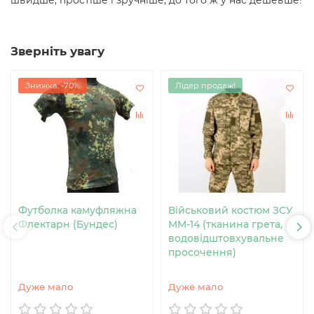
швидше, простіше і зручніше, до того ж у нас дешевше!
Зверніть увагу
Знижка: -70%
Лідер продаж!
Футболка камуфляжна
Військовий костюм ЗСУ
Флектарн (Бундес)
MM-14 (тканина грета,
водовідштовхувальне
просочення)
Дуже мало
Дуже мало