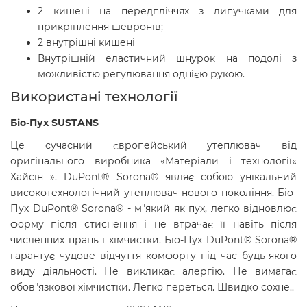
2 кишені на передпліччях з липучками для
прикріплення шевронів;
2 внутрішні кишені
Внутрішній еластичний шнурок на подолі з
можливістю регулювання однією рукою.
Використані технології
Біо-Пух SUSTANS
Це сучасний європейський утеплювач від
оригінального виробника «Матеріали і технології«
Хайсін ». DuPont® Sorona® являє собою унікальний
високотехнологічний утеплювач нового покоління. Біо-
Пух DuPont® Sorona® - м"який як пух, легко відновлює
форму після стиснення і не втрачає її навіть після
численних прань і хімчистки. Біо-Пух DuPont® Sorona®
гарантує чудове відчуття комфорту під час будь-якого
виду діяльності. Не викликає алергію. Не вимагає
обов"язкової хімчистки. Легко переться. Швидко сохне..