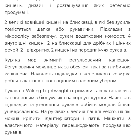
кишень, дизайн і розташування яких ретельно
продумані.
2 великі зовнішні кишені на блискавці, в які без зусиль
помістяться шапка або рукавички. Підкладка з
мікрофлісу забезпечує рукам додатковий комфорт. 4
внутрішні кишені: 2 на блискавці для дрібних і цінних
речей, 2 - відкритих. 2 кишені на передпліччях рукавів.
Куртка має знімний регульований капюшон.
Регулювання можливе як за обсягом, так і за глибиною
капюшона. Наявність підкладки і невеликого козирка
роблять капюшон повноцінним головним убором.
Рукава в Wiking Lightweight отримали такі ж вставки з
наповненням з біопуху, як і на корпусі куртки. Наявність
підкладки та утеплення рукавів робить модель більш
універсальною. На рукавах є великі панелі Velcro, на які
можна кріпити ідентифікатори і патчі. Манжети з
еластичного матеріалу перешкоджають продуванню
рукавів.