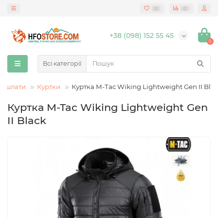
0
0
+38 (098) 152 55 45
0
Всі категорії
 бушлати
Куртки
Куртка M-Tac Wiking Lightweight Gen II Bla
Куртка M-Tac Wiking Lightweight Gen
II Black