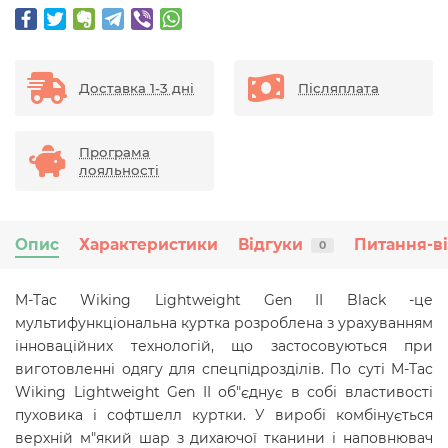
Доставка 1-3 дні
Післяплата
Програма
лояльності
Опис
Характеристики
Відгуки
Питання-в
0
M-Tac Wiking Lightweight Gen II Black -це
мультифункціональна куртка розроблена з урахуванням
інноваційних технологій, що застосовуються при
виготовленні одягу для спецпідрозділів. По суті
M-Tac
Wiking Lightweight Gen II
об"єднує в собі властивості
пуховика і софтшелл куртки. У виробі комбінується
верхній м"який шар з дихаючої тканини і наповнювач