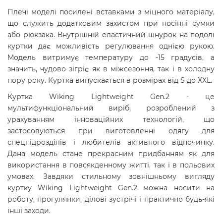
Плечі моделі посилені вставками з міцного матеріалу,
що служить додатковим захистом при носінні сумки
або рюкзака. Внутрішній еластичний шнурок на подолі
куртки дає можливість регулювання однією рукою.
Модель витримує температуру до -15 градусів, а
значить, чудово зігріє як в міжсезоння, так і в холодну
пору року. Куртка випускається в розмірах від S до XXL.
Куртка Wiking Lightweight Gen.2 - це
мультифункціональний виріб, розроблений з
урахуванням інноваційних технологій, що
застосовуються при виготовленні одягу для
спецпідрозділів і любителів активного відпочинку.
Дана модель стане прекрасним придбанням як для
використання в повсякденному житті, так і в польових
умовах. Завдяки стильному зовнішньому вигляду
куртку Wiking Lightweight Gen.2 можна носити на
роботу, прогулянки, ділові зустрічі і практично будь-які
інші заходи.