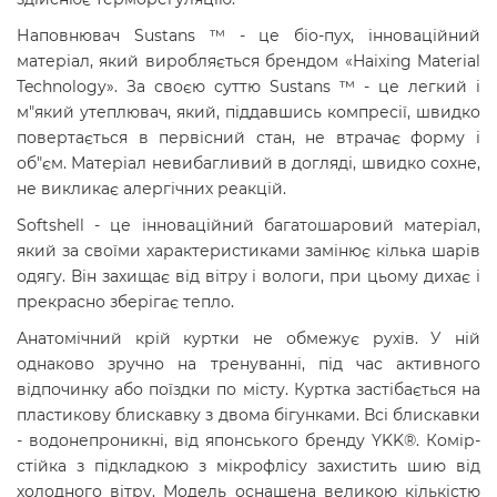
Наповнювач Sustans ™ - це біо-пух, інноваційний
матеріал, який виробляється брендом «
Haixing Material
Technology
». За своєю суттю Sustans ™ - це легкий і
м"який утеплювач, який, піддавшись компресії, швидко
повертається в первісний стан, не втрачає форму і
об"єм. Матеріал невибагливий в догляді, швидко сохне,
не викликає алергічних реакцій.
Softshell - це інноваційний багатошаровий матеріал,
який за своїми характеристиками замінює кілька шарів
одягу. Він захищає від вітру і вологи, при цьому дихає і
прекрасно зберігає тепло.
Анатомічний крій куртки не обмежує рухів. У ній
однаково зручно на тренуванні, під час активного
відпочинку або поїздки по місту. Куртка застібається на
пластикову блискавку з двома бігунками. Всі блискавки
- водонепроникні, від японського бренду YKK®. Комір-
стійка з підкладкою з мікрофлісу захистить шию від
холодного вітру. Модель оснащена великою кількістю