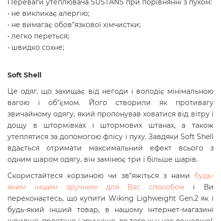
Переваги утеплювача SUSTANS при порівнянні з пухом:
• не викликає алергію;
• не вимагає обов"язкової хімчистки;
• легко переться;
• швидко сохне;
Soft Shell
Це одяг, що захищає від негоди і володіє мінімальною
вагою і об"ємом. Його створили як противагу
звичайному одягу, який пропонував ховатися від вітру і
дощу в штормівках і штормових штанах, а також
утеплятися за допомогою флісу і пуху. Завдяки Soft Shell
вдається отримати максимальний ефект всього з
одним шаром одягу, він замінює три і більше шарів.
Скористайтеся корзиною чи зв"яжіться з нами
будь-
яким іншим зручним для Вас способом
і Ви
переконаєтесь, що купити
Wiking Lighweight Gen.2
як і
будь-який інший товар, в нашому інтернет-магазині