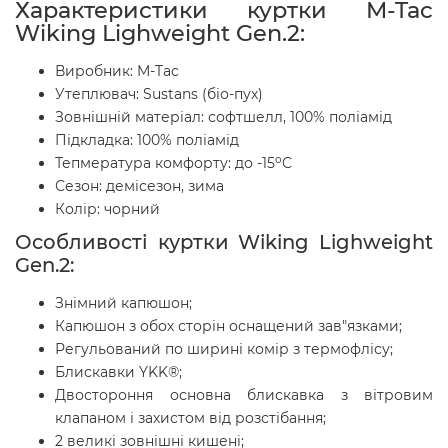
Характеристики куртки
M-Tac
Wiking Lighweight Gen.2
:
Виробник: M-Tac
Утеплювач:
Sustans (біо-пух)
Зовнішній матеріал: софтшелл, 100% поліамід
Підкладка: 100% поліамід
o
Тепмература комфорту: до -15
C
Сезон: демісезон, зима
Колір: чорний
Особливості куртки
Wiking Lighweight
Gen.2
:
Знімний капюшон;
Капюшон з обох сторін оснащений зав"язками;
Регульований по ширині комір з термофлісу;
Блискавки YKK®;
Двостороння основна блискавка з вітровим
клапаном і захистом від розстібання;
2 великі зовнішні кишені;