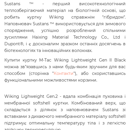
Sustans ™ - перший високотехнологічний
теплозберігаючий матеріал на біологічній основі, що
робить куртку Wiking справжнім "гібридом".
Наповнювач Sustans ™ використовується для зимового
спорядження, успішно розроблений спільними
зусиллями Haixing Material Technology Co., Ltd і
Dupont®, і є досконалим зразком останніх досягнень в
біотехнологіях та інноваційних волокнах.
Купити куртку M-Tac Wiking Lightweight Gen II Black
можна зв"язавшись з нами будь-яким зручним для вас
способом (сторінка "
Контакти
"), або скориставшись
функціональними можливостями корзини.
Wiking Lighweight Gen.2 - вдала комбінація пуховика і
мембранної softshell куртки. Комбінований верх, що
складається з ділянок з наповнювачем Sustans зі
вставками з дихаючого мембранного матеріалу softshell
підтримує оптимальну температуру тіла і з легкістю
здійснює терморегуляцію.