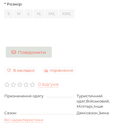
* Розмір:
S
M
L
XL
XXL
XXXL
Повідомити
В закладки
порівняння
0 відгуків
Призначення одягу
Туристичний
одяг,Військовий,
Мілітарі,Інше
Сезон
Демісезон,Зима
Всі характеристики