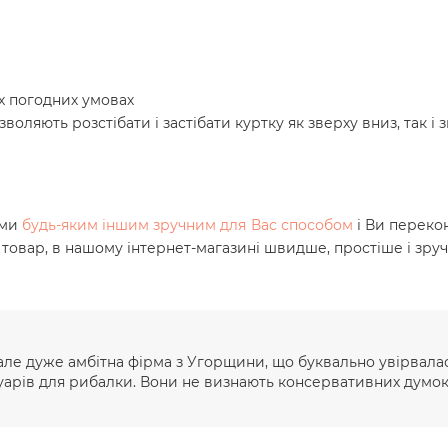
х погодних умовах
зволяють розстібати і застібати куртку як зверху вниз, так і 
ами
будь-яким іншим зручним для Вас способом
і Ви переко
 товар, в нашому інтернет-магазині швидше, простіше і зру
 але дуже амбітна фірма з Угорщини, що буквально увірвала
суарів для рибалки. Вони не визнають консервативних думок