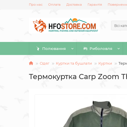
Про нас
Оплата
Доставка
Гарантія
Повернення
Всі кат
Полювання
Риболовля
Одяг
Куртки та бушлати
Куртки
Терм
Термокуртка Carp Zoom Th