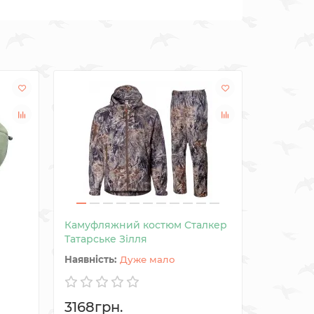
Камуфляжний костюм Сталкер
Камуфля
Татарське Зілля
Vent Grid
Дуже мало
3168грн.
3768гр