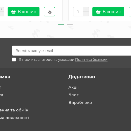
В кошик
В кошик
Я прочитав і згоден з умовами
Політика безпеки
имка
Додатково
я
Акції
ка
Блог
Виробники
ення та обмін
ма лояльності