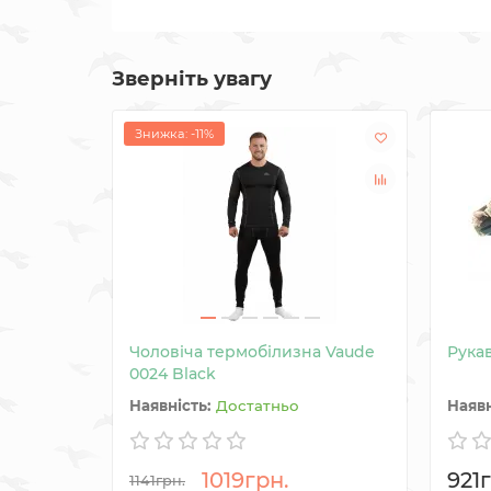
Зверніть увагу
Знижка: -11%
Чоловіча термобілизна Vaude
Рукав
0024 Black
Достатньо
1019грн.
921г
1141грн.