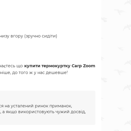
знизу вгору (зручно сидіти)
наєтесь що
купити т
ермокуртку Carp Zoom
чніше, до того ж у нас дешевше!
ся на усталений ринок приманок,
, а якщо використовують чужий досвід,