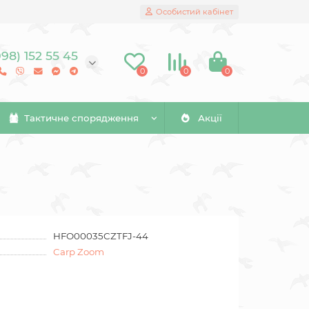
Особистий кабінет
098) 152 55 45
0
0
0
Тактичне спорядження
Акції
HFO00035CZTFJ-44
Carp Zoom