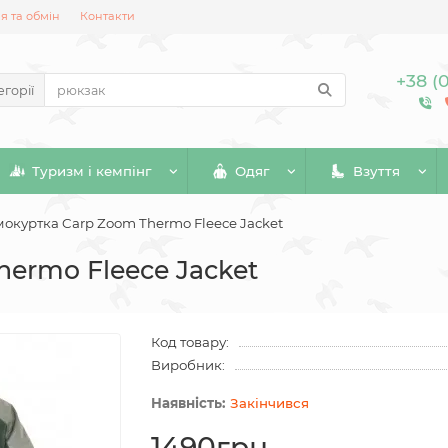
 та обмін
Контакти
+38 (
егорії
Туризм і кемпінг
Одяг
Взуття
окуртка Carp Zoom Thermo Fleece Jacket
ermo Fleece Jacket
Код товару:
Виробник:
Закінчився
1490грн.