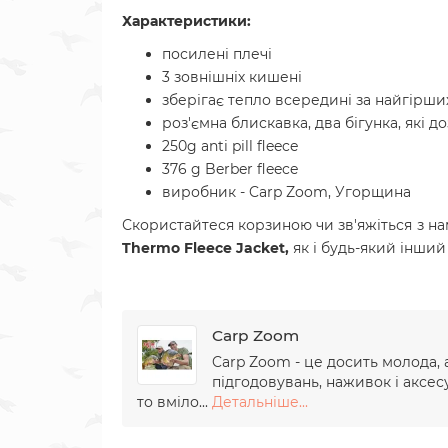
Характеристики:
посилені плечі
3 зовнішніх кишені
зберігає тепло всередині за найгірши
роз'ємна блискавка, два бігунка, які до
250g anti pill fleece
376 g Berber fleece
виробник - Carp Zoom, Угорщина
Скористайтеся корзиною чи зв'яжіться з н
Thermo Fleece Jacket
,
як і будь-який інший
Carp Zoom
Carp Zoom - це досить молода,
підгодовувань, наживок і аксе
то вміло...
Детальніше...