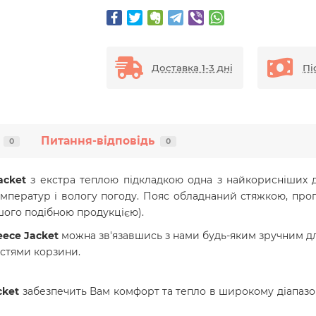
Доставка 1-3 дні
Пі
Питання-відповідь
0
0
acket
з екстра теплою підкладкою одна з найкорисніших д
мператур і вологу погоду. Пояс обладнаний стяжкою, прог
ншого подібною продукцією).
eece Jacket
можна зв'язавшись з нами будь-яким зручним д
стями корзини.
cket
забезпечить Вам комфорт та тепло в широкому діапазо