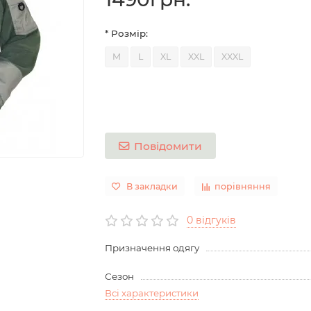
* Розмір:
M
L
XL
XXL
XXXL
Повідомити
В закладки
порівняння
0 відгуків
Призначення одягу
Сезон
Всі характеристики