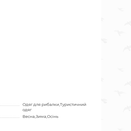
Одяг для рибалки,Туристичний
одяг
Весна,Зима,Осінь