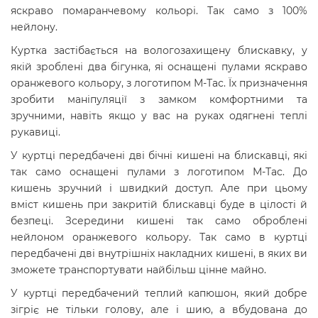
яскраво помаранчевому кольорі. Так само з 100%
нейлону.
Куртка застібається на вологозахищену блискавку, у
якій зроблені два бігунка, яі оснащені пулами яскраво
оранжевого кольору, з логотипом М-Тас. Їх призначення
зробити маніпуляції з замком комфортними та
зручними, навіть якщо у вас на руках одягнені теплі
рукавиці.
У куртці передбачені дві бічні кишені на блискавці, які
так само оснащені пулами з логотипом М-Тас. До
кишень зручний і швидкий доступ. Але при цьому
вміст кишень при закритій блискавці буде в цілості й
безпеці. Зсередини кишені так само оброблені
нейлоном оранжевого кольору. Так само в куртці
передбачені дві внутрішніх накладних кишені, в яких ви
зможете транспортувати найбільш цінне майно.
У куртці передбачений теплий капюшон, який добре
зігріє не тільки голову, але і шию, а вбудована до