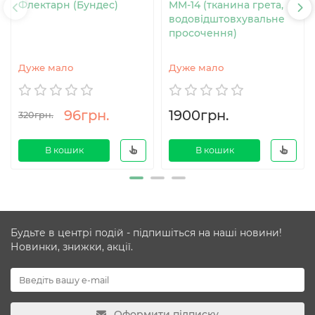
Флектарн (Бундес)
MM-14 (тканина грета,
водовідштовхувальне
просочення)
Дуже мало
Дуже мало
96грн.
1900грн.
320грн.
В кошик
В кошик
Будьте в центрі подій - підпишіться на наші новини!
Новинки, знижки, акції.
Оформити підписку