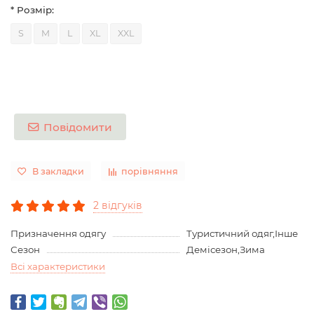
* Розмір:
S
M
L
XL
XXL
Повідомити
В закладки
порівняння
2 відгуків
Призначення одягу
Туристичний одяг,Інше
Сезон
Демісезон,Зима
Всі характеристики