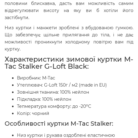
половини блискавка, дасть вам можливість самим
відрегулювати висоту на яку ви б хотіли його
застібнути.
Низ куртки і манжети зроблені з вбудованою гумкою.
Що забезпечує щільне прилягання до тіла, і не дає
можливості проникнути холодному повітрю вам під
куртку.
Характеристики зимової куртки
M-
Tac Stalker G-Loft Black
:
Виробник: M-Tac
Утеплювач: G-Loft 150г / м2 (made in EU)
Зовнішня тканина: 100% нейлон
Підкладка: 100% нейлон
o
Тепмература комфорту: до -20
C
Колір: чорний
Особливості куртки M-Tac Stalker:
Низ куртки і рукава оздоблені еластичною