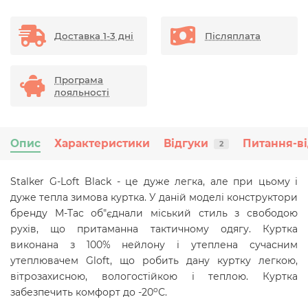
Доставка 1-3 дні
Післяплата
Програма
лояльності
Опис
Характеристики
Відгуки
Питання-ві
2
Stalker G-Loft Black - це дуже легка, але при цьому і
дуже тепла зимова куртка. У даній моделі конструктори
бренду M-Tac об"єднали міський стиль з свободою
рухів, що притаманна тактичному одягу. Куртка
виконана з 100% нейлону і утеплена сучасним
утеплювачем Gloft, що робить дану куртку легкою,
вітрозахисною, вологостійкою і теплою. Куртка
o
забезпечить комфорт до -20
С.