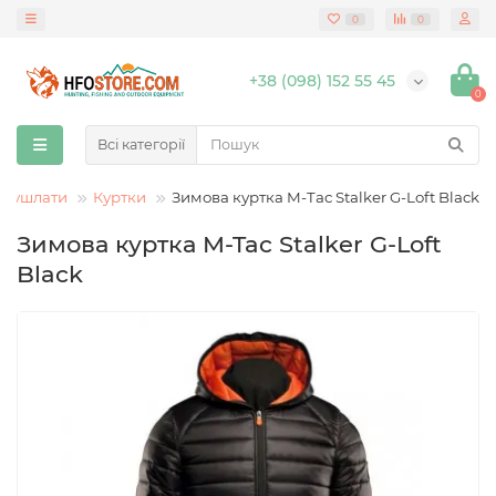
0
0
+38 (098) 152 55 45
0
Всі категорії
а бушлати
Куртки
Зимова куртка M-Tac Stalker G-Loft Black
Зимова куртка M-Tac Stalker G-Loft
Black