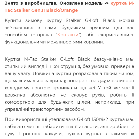
Знято з виробництва. Оновлена модель ->
куртка M-
Tac Stalker Gen.II Black/Orange
Купити зимову куртку Stalker G-Loft Black можна
зв"язавшись з нами будь-яким зручним для вас
способом (сторінка "
Контакти
"), або скориставшись
функціональними можливостями корзини.
Куртка M-Tac Stalker G-Loft Black безсумнівно має
стильний вигляд і її конструкція, без умовно, приверне
вашу увагу. Довжина куртки розрахована таким чином,
що максимально закриває поперек і не дає можливості
холодному повітрю проникати під неї. У той же час її
довжина абсолютно не сковує рухів, робить її
комфортною для будь-яких цілей, наприклад, при
управлінні транспортним засобом.
При використанні утеплювача
G-Loft
150г/м2 куртка має
набагато менші габарити ніж її аналоги, але зроблені з
пуху. Простіше кажучи, пухова куртка з такими ж