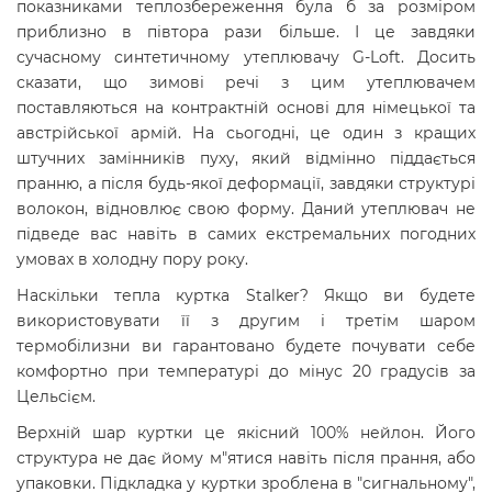
показниками теплозбереження була б за розміром
приблизно в півтора рази більше. І це завдяки
сучасному синтетичному утеплювачу G-Loft. Досить
сказати, що зимові речі з цим утеплювачем
поставляються на контрактній основі для німецької та
австрійської армій. На сьогодні, це один з кращих
штучних замінників пуху, який відмінно піддається
пранню, а після будь-якої деформації, завдяки структурі
волокон, відновлює свою форму. Даний утеплювач не
підведе вас навіть в самих екстремальних погодних
умовах в холодну пору року.
Наскільки тепла куртка Stalker? Якщо ви будете
використовувати її з другим і третім шаром
термобілизни ви гарантовано будете почувати себе
комфортно при температурі до мінус 20 градусів за
Цельсієм.
Верхній шар куртки це якісний 100% нейлон. Його
структура не дає йому м"ятися навіть після прання, або
упаковки. Підкладка у куртки зроблена в "сигнальному",